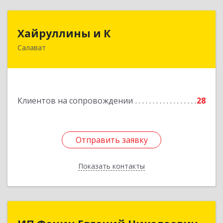
Хайруллины и К
Хайруллины и К
Салават
453251, Башкортостан Респ, Салават г,
Островского ул, дом № 61
Подробнее
Клиентов на сопровождении
28
Отправить заявку
Отправить заявку
Показать контакты
Назад
ИП Фенин Евгений Николаевич