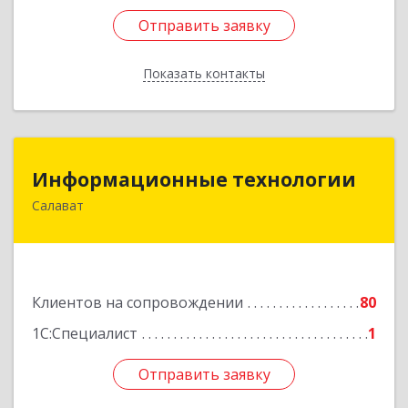
Отправить заявку
Отправить заявку
Показать контакты
Назад
Информационные технологии
Информационные технологии
Салават
453259, Башкортостан Респ, Салават г,
Северная ул, дом № 15, оф.108
Подробнее
Клиентов на сопровождении
80
1С:Специалист
1
Отправить заявку
Отправить заявку