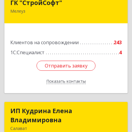
ГК "СтройСофт"
Мелеуз
453852, Башкортостан Респ, Мелеуз г, Ленина
ул, дом № 160а, кв.4
Подробнее
Клиентов на сопровождении
243
1С:Специалист
4
Отправить заявку
Отправить заявку
Показать контакты
Назад
ИП Кудрина Елена
ИП Кудрина Елена
Владимировна
Владимировна
Салават