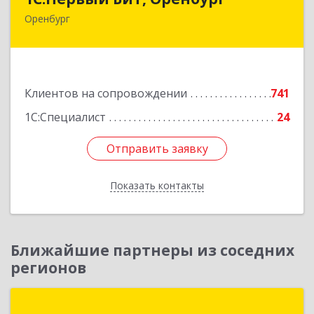
Оренбург
460044, Оренбургская обл, Оренбург, Березка
ул, дом № 2/5, пом.4
Подробнее
Клиентов на сопровождении
741
1С:Специалист
24
Отправить заявку
Отправить заявку
Показать контакты
Назад
Ближайшие партнеры из соседних
регионов
ГК "СтройСофт"