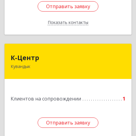
Отправить заявку
Отправить заявку
Показать контакты
Назад
К-Центр
К-Центр
Кувандык
462243, Оренбургская обл, Кувандыкский р-н,
Кувандык г, Ленина ул, дом № 20
Подробнее
Клиентов на сопровождении
1
Отправить заявку
Отправить заявку