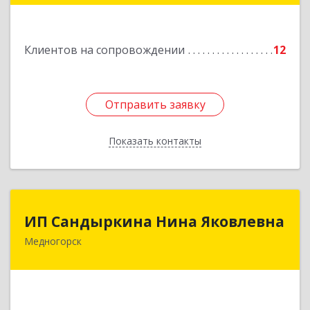
Подробнее
Клиентов на сопровождении
12
Отправить заявку
Отправить заявку
Показать контакты
Назад
ИП Сандыркина Нина Яковлевна
ИП Сандыркина Нина Яковлевна
Медногорск
462270, Оренбургская обл, Медногорск г,
Металлургов ул, дом № 19, кв.22
Подробнее