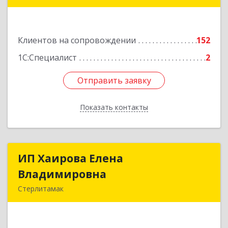
453265, Башкортостан Респ, Салават г,
Бекетова ул, дом № 10, кв.87
Клиентов на сопровождении
152
Подробнее
1С:Специалист
2
Отправить заявку
Отправить заявку
Показать контакты
Назад
ИП Хаирова Елена
ИП Хаирова Елена
Владимировна
Владимировна
Стерлитамак
Подробнее