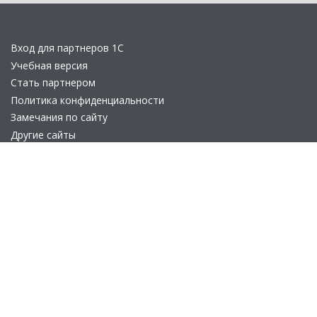
Вход для партнеров 1С
Учебная версия
Стать партнером
Политика конфиденциальности
Замечания по сайту
Другие сайты
Телефон:
+7 (495) 737-92-57
Email:
site_v8@1c.ru
Отдел продаж:
г. Москва
,
улица Селезнёвская, дом 21
© 2026 АО «Группа 1С» (правопреемник «1С»). Все права на сайт
защищены