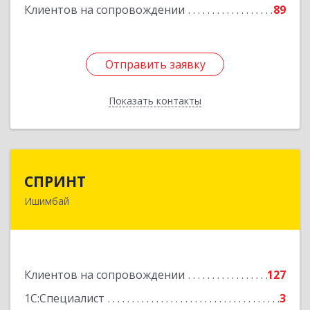
Клиентов на сопровождении
89
Отправить заявку
Отправить заявку
Показать контакты
Назад
СПРИНТ
СПРИНТ
Ишимбай
453201, Башкортостан Респ, Ишимбайский р-н,
Ишимбай г, Якупа Кулмыя ул, дом № 25
Подробнее
Клиентов на сопровождении
127
1С:Специалист
3