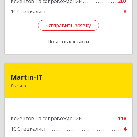
Клиентов на сопровождении
207
1С:Специалист
8
Отправить заявку
Отправить заявку
Показать контакты
Назад
Martin-IT
Martin-IT
Лысьва
618900, Пермский край, Лысьва г, Смышляева
ул, дом № 36, этаж 3, оф.7
Подробнее
Клиентов на сопровождении
118
1С:Специалист
4