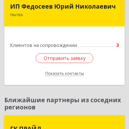
ИП Федосеев Юрий Николаевич
ИП Федосеев Юрий Николаевич
Нытва
617000, Пермский край, Нытвенский р-н,
Нытва г, Ленина пр-кт, дом № 36 8
Подробнее
Клиентов на сопровождении
3
Отправить заявку
Отправить заявку
Показать контакты
Назад
Ближайшие партнеры из соседних
регионов
ГК ПРАЙД
ГК ПРАЙД