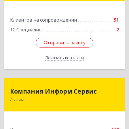
Подробнее
Клиентов на сопровождении
91
1С:Специалист
2
Отправить заявку
Отправить заявку
Показать контакты
Назад
Компания Информ Сервис
Компания Информ Сервис
Лысьва
618909, Пермский край, Лысьва г, Металлистов
ул, дом № 3, оф.535
Подробнее