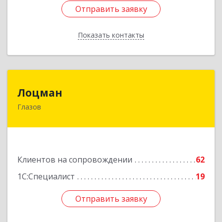
Отправить заявку
Отправить заявку
Показать контакты
Назад
Лоцман
Лоцман
Глазов
427620, Удмуртская Респ, Глазов г, Сибирская
ул, дом № 20
Подробнее
Клиентов на сопровождении
62
1С:Специалист
19
Отправить заявку
Отправить заявку