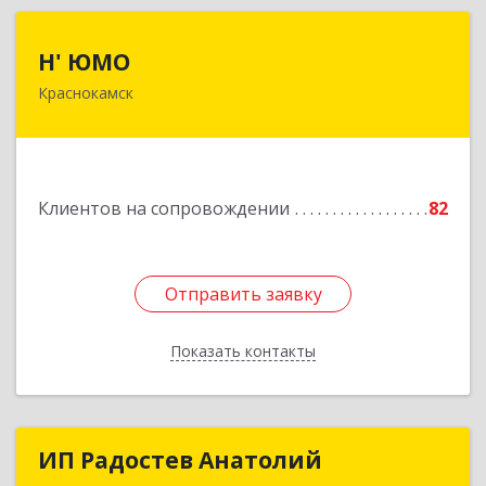
Н' ЮМО
Н' ЮМО
Краснокамск
617060, Пермский край, Краснокамский р-н,
Краснокамск г, Большевистская ул, дом № 38,
оф.3
Подробнее
Клиентов на сопровождении
82
Отправить заявку
Отправить заявку
Показать контакты
Назад
ИП Радостев Анатолий
ИП Радостев Анатолий