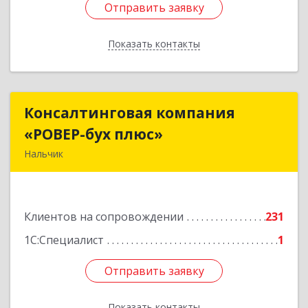
Отправить заявку
Отправить заявку
Показать контакты
Назад
Консалтинговая компания
Консалтинговая компания
«РОВЕР-бух плюс»
«РОВЕР-бух плюс»
Нальчик
360004, Кабардино-Балкарская Респ, Нальчик г,
Кирова ул, дом № 233
Клиентов на сопровождении
231
Подробнее
1С:Специалист
1
Отправить заявку
Отправить заявку
Показать контакты
Назад