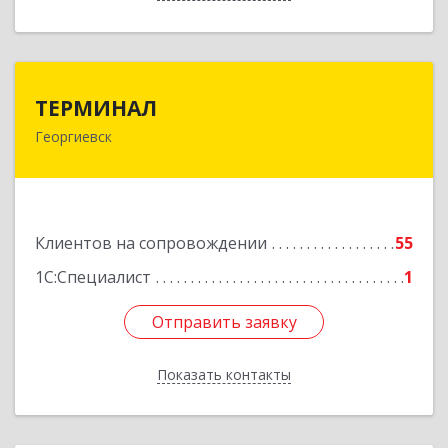
ТЕРМИНАЛ
ТЕРМИНАЛ
Георгиевск
357820, Ставропольский край, Георгиевск г,
Калинина ул, дом № 109
Подробнее
Клиентов на сопровождении
55
1С:Специалист
1
Отправить заявку
Отправить заявку
Показать контакты
Назад