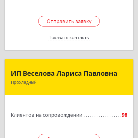
Отправить заявку
Отправить заявку
Показать контакты
Назад
ИП Веселова Лариса Павловна
ИП Веселова Лариса Павловна
Прохладный
361045, Кабардино-Балкарская Респ,
Прохладный г, Добровольская ул, дом № 31
Подробнее
Клиентов на сопровождении
98