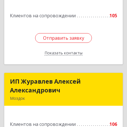
Подробнее
Клиентов на сопровождении
105
Отправить заявку
Отправить заявку
Показать контакты
Назад
ИП Журавлев Алексей
ИП Журавлев Алексей
Александрович
Александрович
Моздок
363750, Северная Осетия - Алания Респ, Моздок
г, Кирова ул, дом № 41
Клиентов на сопровождении
106
Подробнее