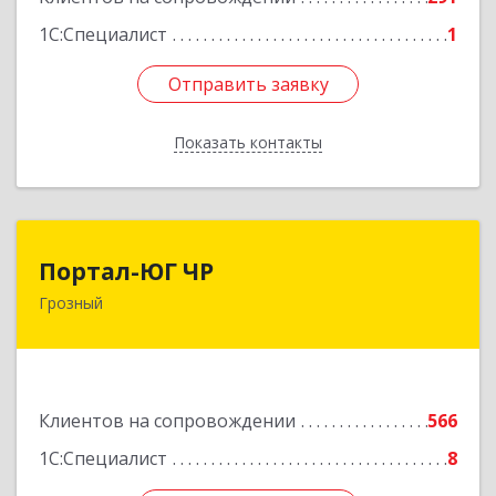
1С:Специалист
1
Отправить заявку
Отправить заявку
Показать контакты
Назад
Портал-ЮГ ЧР
Портал-ЮГ ЧР
Грозный
364906, Чеченская Респ, Грозный г, Путина пр-
кт, дом № 30
Подробнее
Клиентов на сопровождении
566
1С:Специалист
8