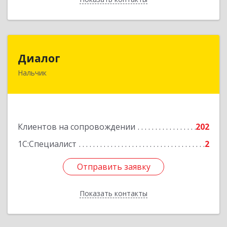
Диалог
Диалог
Нальчик
360016, Кабардино-Балкарская Респ, Нальчик г,
Калюжного ул, дом № 3, этаж 2
Подробнее
Клиентов на сопровождении
202
1С:Специалист
2
Отправить заявку
Отправить заявку
Показать контакты
Назад