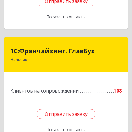
Отправить заявку
Отправить заявку
Показать контакты
Назад
1С:Франчайзинг. ГлавБух
1С:Франчайзинг. ГлавБух
Нальчик
360000, Кабардино-Балкарская Респ, Нальчик г,
Пачева ул, дом № 13, ТОД Европа, этаж 3, оф.2
Подробнее
Клиентов на сопровождении
108
Отправить заявку
Отправить заявку
Показать контакты
Назад