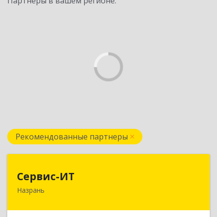
Партнеры в вашем регионе:
Рекомендованные партнеры
Сервис-ИТ
Сервис-ИТ
Назрань
386102, Ингушетия Респ, Назрань г,
Центральный округ тер, Московская ул, дом №
7, этаж 2, офис 1