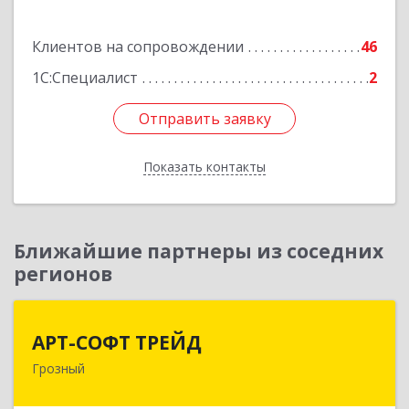
Подробнее
Клиентов на сопровождении
46
1С:Специалист
2
Отправить заявку
Отправить заявку
Показать контакты
Назад
Ближайшие партнеры из соседних
регионов
АРТ-СОФТ ТРЕЙД
АРТ-СОФТ ТРЕЙД
Грозный
364013, Чеченская Респ, Грозный г, Полярников
ул, дом № 36А