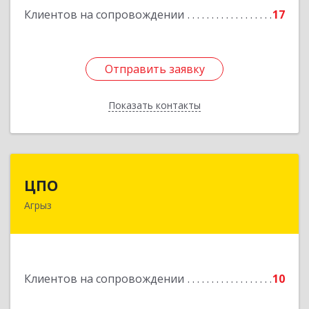
Клиентов на сопровождении
17
Отправить заявку
Отправить заявку
Показать контакты
Назад
ЦПО
ЦПО
Агрыз
422230, Татарстан Респ (Татарстан), м.р-н
Агрызский, г.п. город Агрыз, Агрыз г, Гагарина
ул, дом № 70, пом.1000, пом.3
Подробнее
Клиентов на сопровождении
10