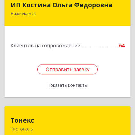
ИП Костина Ольга Федоровна
ИП Костина Ольга Федоровна
Нижнекамск
Подробнее
Клиентов на сопровождении
64
Отправить заявку
Отправить заявку
Показать контакты
Назад
Тонекс
Тонекс
Чистополь
422980, Татарстан Респ, Чистопольский р-н,