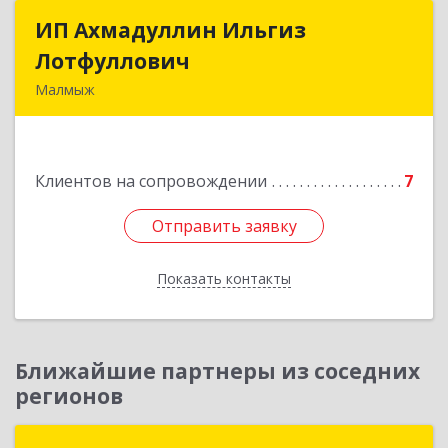
ИП Ахмадуллин Ильгиз
ИП Ахмадуллин Ильгиз
Лотфуллович
Лотфуллович
Малмыж
612920, Кировская обл, г.Малмыж, ул.Ленина, 27
оф.1
Клиентов на сопровождении
7
Подробнее
Отправить заявку
Отправить заявку
Показать контакты
Назад
Ближайшие партнеры из соседних
регионов