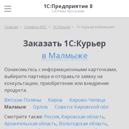
1С:Предприятие 8
Система программ
Главная
Сервисы ИТС
1С:Курьер
1С:Курьер в Малмыже
Заказать 1С:Курьер
в Малмыже
Ознакомьтесь с информационными карточками,
выберите партнёра и отправьте заявку на
консультацию, приобретение или внедрение
продукта.
Вятские Поляны
Киров
Кирово-Чепецк
Малмыж
Орлов
Советск Кировской обл.
Смотрите также:
Россия
,
Кировская область
,
Архангельская область
,
Вологодская область
,