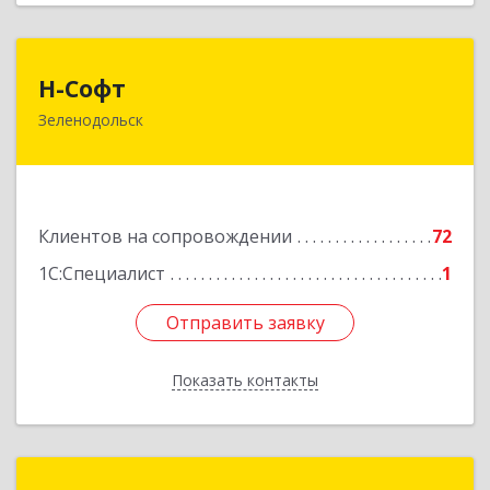
Н-Софт
Н-Софт
Зеленодольск
422521, Татарстан Респ (Татарстан),
Зеленодольский р-н, Зеленодольск г,
Универсиады ул, дом № 1
Подробнее
Клиентов на сопровождении
72
1С:Специалист
1
Отправить заявку
Отправить заявку
Показать контакты
Назад