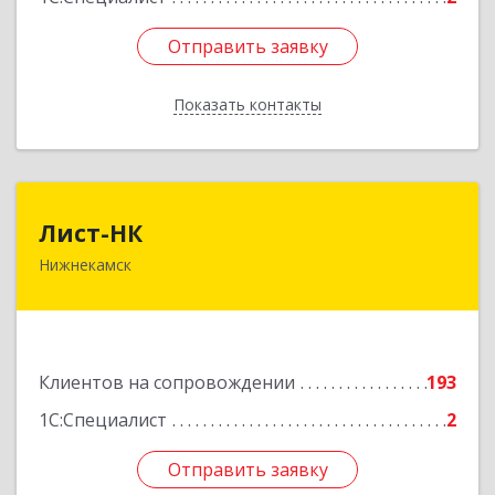
Отправить заявку
Отправить заявку
Показать контакты
Назад
Лист-НК
Лист-НК
Нижнекамск
423585, Татарстан Респ, Нижнекамский р-н,
Нижнекамск г, Вокзальная ул, дом № 38 Г, оф.29
Подробнее
Клиентов на сопровождении
193
1С:Специалист
2
Отправить заявку
Отправить заявку