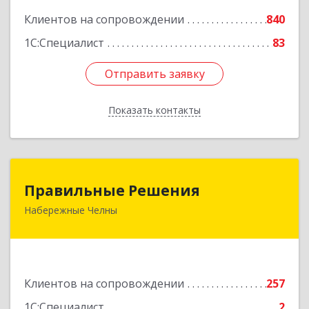
Клиентов на сопровождении
840
1С:Специалист
83
Отправить заявку
Отправить заявку
Показать контакты
Назад
Правильные Решения
Правильные Решения
Набережные Челны
423832, Татарстан Респ, Набережные Челны г,
Дружбы Народов пр-кт, дом № 38А, кв.55
Подробнее
Клиентов на сопровождении
257
1С:Специалист
2