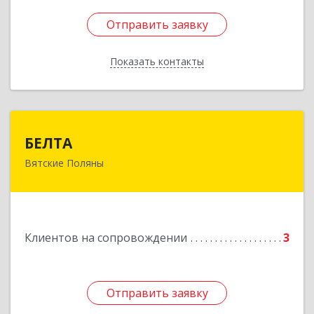
Отправить заявку
Отправить заявку
Показать контакты
Назад
БЕЛТА
БЕЛТА
Вятские Поляны
612960, Кировская обл, Вятские Поляны г,
Тойменка ул, дом № 8Г
Подробнее
Клиентов на сопровождении
3
Отправить заявку
Отправить заявку