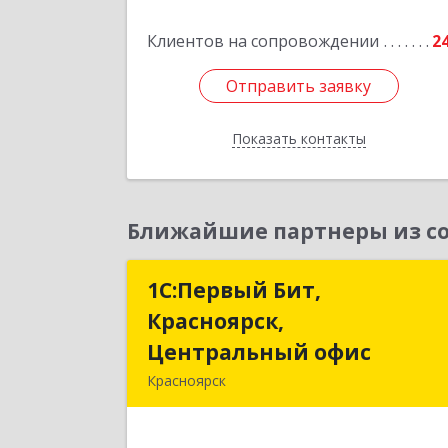
Подробне
Клиентов на сопровождении
2
Отправить заявку
Отправить заявку
Показать контакты
Назад
Ближайшие партнеры из со
1С:Первый Бит,
1С:Первый Бит
Красноярск,
Красноярск
Центральный офис
Центральный офи
Красноярск
660017, Красноярский край
Красноярск г, Диктатур