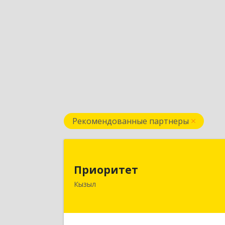
Рекомендованные партнеры
Приорите
Приоритет
667000, Тыва Респ, Кызыл г
Кызыл
Комсомольская ул, дом № 20, кв. 2
оф.