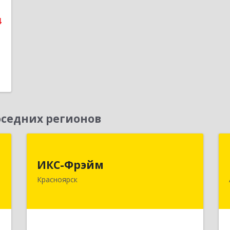
е
4
седних регионов
,
ИКС-Фрэйм
,
ИКС-Фрэйм
660077, Красноярский край,
с
Красноярск
Красноярск г, Батурина ул, дом № 32,
пом.4
,
ы
Подробнее