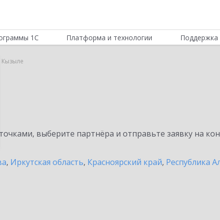
ограммы 1С
Платформа и технологии
Поддержка 
в Кызыле
очками, выберите партнёра и отправьте заявку на ко
ва
,
Иркутская область
,
Красноярский край
,
Республика А