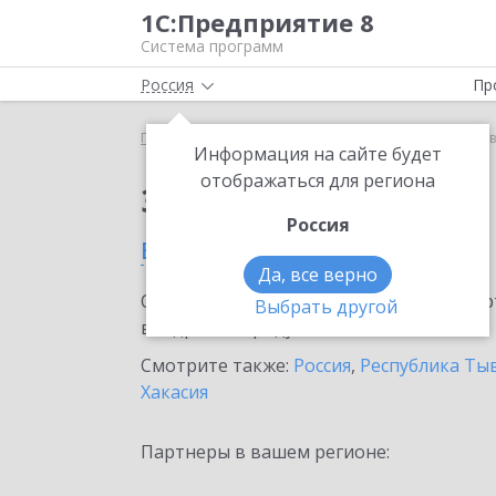
1С:Предприятие 8
Система программ
Россия
Пр
Главная
Сервисы ИТС
1С:Курьер
1С:Курьер 
Информация на сайте будет
отображаться для региона
Заказать 1С:Курьер
Россия
в Кызыле
Да, все верно
Ознакомьтесь с информационными карт
Выбрать другой
внедрение продукта.
Смотрите также:
Россия
,
Республика Ты
Хакасия
Партнеры в вашем регионе: