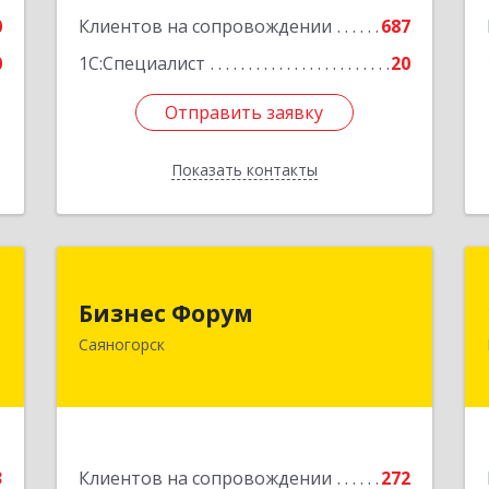
2
0
Клиентов на сопровождении
687
е
0
1С:Специалист
20
Отправить заявку
Отправить заявку
Показать контакты
Назад
с
Бизнес Форум
Бизнес Форум
,
655603, Хакасия Респ, Саяногорск г,
Саяногорск
,
Советский мкр, дом № 2, кв.262
0
Подробнее
е
3
Клиентов на сопровождении
272