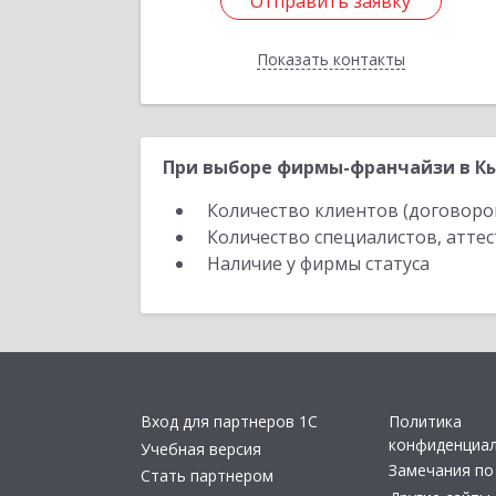
Отправить заявку
Отправить заявку
Показать контакты
Назад
При выборе фирмы-франчайзи в Кы
Количество клиентов (договоро
Количество специалистов, атте
Наличие у фирмы статуса
Вход для партнеров 1С
Политика
конфиденциа
Учебная версия
Замечания по
Стать партнером