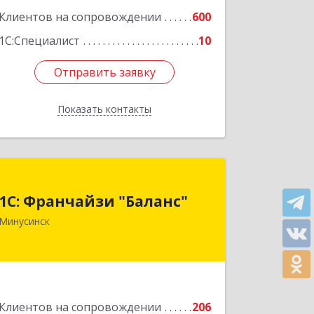
Клиентов на сопровождении
600
1С:Специалист
10
Отправить заявку
Отправить заявку
Показать контакты
Назад
1С: Франчайзи "Баланс"
1С: Франчайзи "Баланс"
662610, Красноярский край,
Минусинск
Минусинск г, Абаканская ул, дом №
43а, пом.14
Подробнее
Клиентов на сопровождении
206