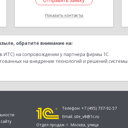
Отправить заявку
Отправить заявку
Показать контакты
Назад
зыле, обратите внимание на:
в ИТС) на сопровождении у партнера фирмы 1С.
стованных на внедрение технологий и решений системы
Телефон:
+7 (495) 737-92-57
льности
Email:
site_v8@1c.ru
 сайту
Отдел продаж:
г. Москва
,
улица