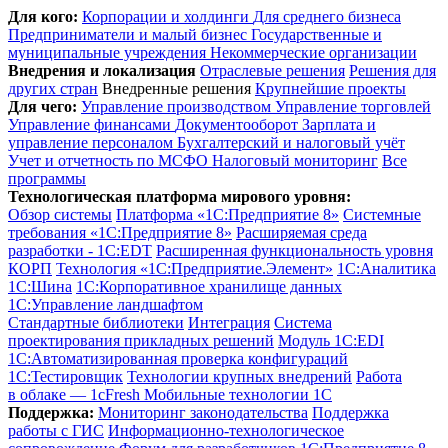
Для кого:
Корпорации и холдинги
Для среднего бизнеса
Предприниматели и малый бизнес
Государственные и
муниципальные учреждения
Некоммерческие организации
Внедрения и локализация
Отраслевые решения
Решения для
других стран
Внедренные решения
Крупнейшие проекты
Для чего:
Управление производством
Управление торговлей
Управление финансами
Документооборот
Зарплата и
управление персоналом
Бухгалтерский и налоговый учёт
Учет и отчетность по МСФО
Налоговый мониторинг
Все
программы
Технологическая платформа мирового уровня:
Обзор системы
Платформа «1С:Предприятие 8»
Системные
требования «1С:Предприятие 8»
Расширяемая среда
разработки - 1C:EDT
Расширенная функциональность уровня
КОРП
Технология «1С:Предприятие.Элемент»
1C:Аналитика
1С:Шина
1С:Корпоративное хранилище данных
1С:Управление ландшафтом
Стандартные библиотеки
Интеграция
Система
проектирования прикладных решений
Модуль 1C:EDI
1С:Автоматизированная проверка конфигураций
1С:Тестировщик
Технологии крупных внедрений
Работа
в облаке — 1cFresh
Мобильные технологии 1С
Поддержка:
Мониторинг законодательства
Поддержка
работы с ГИС
Информационно-технологическое