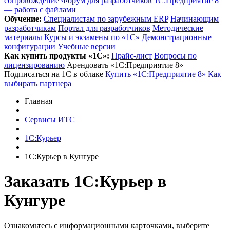
сопровождение
Форум для разработчиков
1С:Предприятие 8
— работа с файлами
Обучение:
Cпециалистам по зарубежным ERP
Начинающим
разработчикам
Портал для разработчиков
Методические
материалы
Курсы и экзамены по «1С»
Демонстрационные
конфигурации
Учебные версии
Как купить продукты «1С»:
Прайс-лист
Вопросы по
лицензированию
Арендовать «1С:Предприятие 8»
Подписаться на 1С в облаке
Купить «1С:Предприятие 8»
Как
выбирать партнера
Главная
Сервисы ИТС
1С:Курьер
1С:Курьер в Кунгуре
Заказать 1С:Курьер
в
Кунгуре
Ознакомьтесь с информационными карточками, выберите