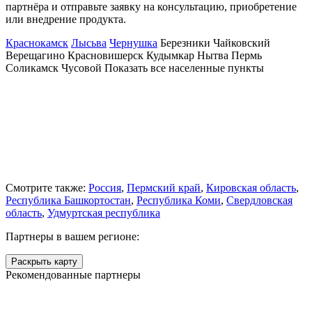
партнёра и отправьте заявку на консультацию, приобретение
или внедрение продукта.
Краснокамск
Лысьва
Чернушка
Березники
Чайковский
Верещагино
Красновишерск
Кудымкар
Нытва
Пермь
Соликамск
Чусовой
Показать все населенные
пункты
Смотрите также:
Россия
,
Пермский край
,
Кировская область
,
Республика Башкортостан
,
Республика Коми
,
Свердловская
область
,
Удмуртская республика
Партнеры в вашем регионе:
Раскрыть карту
Рекомендованные партнеры