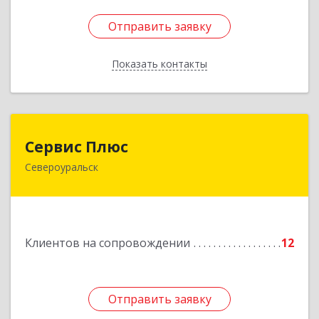
Отправить заявку
Отправить заявку
Показать контакты
Назад
Сервис Плюс
Сервис Плюс
Североуральск
624480, Свердловская обл, Североуральск г,
Ленина ул, дом № 10, кв.оф.1
Подробнее
Клиентов на сопровождении
12
Отправить заявку
Отправить заявку