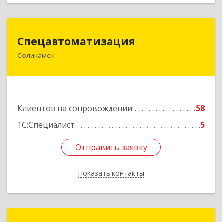
Спецавтоматизация
Спецавтоматизация
Соликамск
618547, Пермский край, Соликамск г,
Транспортная ул, дом № 4
Подробнее
Клиентов на сопровождении
58
1С:Специалист
5
Отправить заявку
Отправить заявку
Показать контакты
Назад