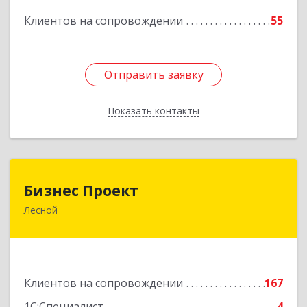
Подробнее
Клиентов на сопровождении
55
Отправить заявку
Отправить заявку
Показать контакты
Назад
Бизнес Проект
Бизнес Проект
Лесной
624200, Свердловская обл, Лесной г, Сиротина
ул, дом № 11
Подробнее
Клиентов на сопровождении
167
1С:Специалист
4