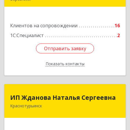
618400, Пермский край, Березники г, Карла
Маркса ул, дом № 48, оф.431
Клиентов на сопровождении
16
Подробнее
1С:Специалист
2
Отправить заявку
Отправить заявку
Показать контакты
Назад
ИП Жданова Наталья Сергеевна
ИП Жданова Наталья Сергеевна
Краснотурьинск
Подробнее