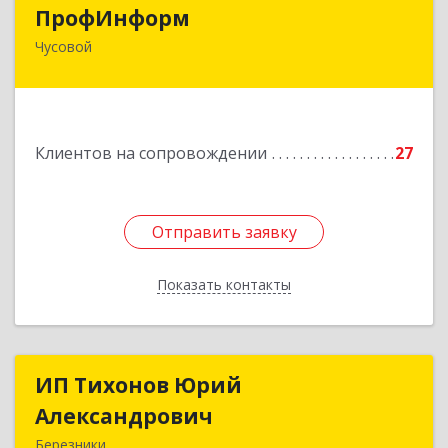
ПрофИнформ
ПрофИнформ
Чусовой
618204, Пермский край, г.о. Чусовской, Чусовой
г, Коммунистическая ул, дом № 8, оф.24
Подробнее
Клиентов на сопровождении
27
Отправить заявку
Отправить заявку
Показать контакты
Назад
ИП Тихонов Юрий
ИП Тихонов Юрий
Александрович
Александрович
Березники