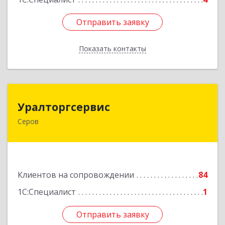
Отправить заявку
Отправить заявку
Показать контакты
Назад
Уралторгсервис
Уралторгсервис
Серов
624980, Свердловская обл, Серов г, Кирова ул,
дом № 2
Подробнее
Клиентов на сопровождении
84
1С:Специалист
1
Отправить заявку
Отправить заявку