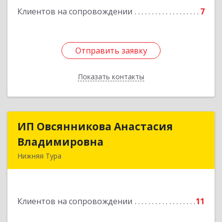
Клиентов на сопровождении
7
Отправить заявку
Отправить заявку
Показать контакты
Назад
ИП Овсянникова Анастасия
ИП Овсянникова Анастасия
Владимировна
Владимировна
Нижняя Тура
624222, Свердловская обл, Нижняя Тура г,
Машиностроителей ул, дом № 7, кв.30
Клиентов на сопровождении
11
Подробнее