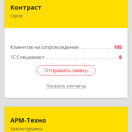
Контраст
Контраст
Серов
624993, Свердловская обл, Серов г, Ленина ул,
дом № 187
Подробнее
Клиентов на сопровождении
105
1С:Специалист
6
Отправить заявку
Отправить заявку
Показать контакты
Назад
АРМ-Техно
АРМ-Техно
Краснотурьинск
624447, Свердловская обл, Краснотурьинск г,