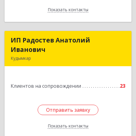
Показать контакты
Назад
ИП Радостев Анатолий
ИП Радостев Анатолий
Иванович
Иванович
Кудымкар
619000, Пермский край, Кудымкар г, Герцена
ул, дом № 52
Клиентов на сопровождении
23
Подробнее
Отправить заявку
Отправить заявку
Показать контакты
Назад