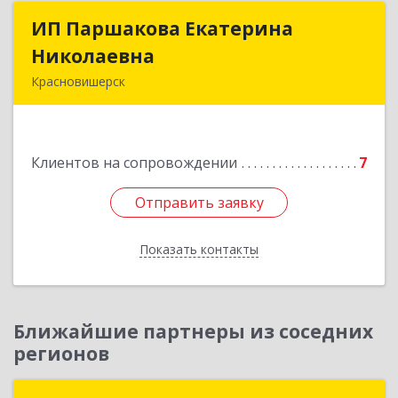
ИП Паршакова Екатерина
ИП Паршакова Екатерина
Николаевна
Николаевна
Красновишерск
618590, Пермский край, Красновишерск г,
Карла Маркса ул, дом № 27, кв.8
Клиентов на сопровождении
7
Подробнее
Отправить заявку
Отправить заявку
Показать контакты
Назад
Ближайшие партнеры из соседних
регионов