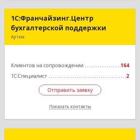
1С:Франчайзинг.Центр
1С:Франчайзинг.Центр
бухгалтерской поддержки
бухгалтерской поддержки
Артем
692760, Приморский край, Артем г, Фрунзе ул,
дом № 54А, каб.21
Клиентов на сопровождении
164
Подробнее
1С:Специалист
2
Отправить заявку
Отправить заявку
Показать контакты
Назад
Вертикаль