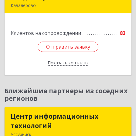
Кавалерово
692400, Приморский край, Кавалеровский р-н,
Горнореченский пгт, Октябрьская ул, дом № 5
Клиентов на сопровождении
83
Подробнее
Отправить заявку
Отправить заявку
Показать контакты
Назад
Ближайшие партнеры из соседних
регионов
Центр информационных
Центр информационных
технологий
технологий
Уссурийск