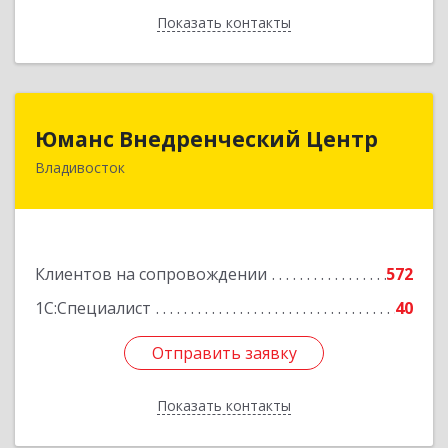
Показать контакты
Назад
Юманс Внедренческий Центр
Юманс Внедренческий Центр
Владивосток
690014, Приморский край, Владивосток г,
Некрасовская ул, дом № 48а
Подробнее
Клиентов на сопровождении
572
1С:Специалист
40
Отправить заявку
Отправить заявку
Показать контакты
Назад