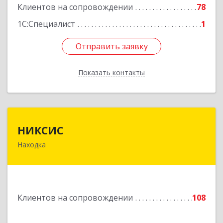
Клиентов на сопровождении
78
Подробнее
1С:Специалист
1
Отправить заявку
Отправить заявку
Показать контакты
Назад
НИКСИС
НИКСИС
Находка
692903, Приморский край, Находка г,
Находкинский пр-кт, дом № 84, кв.73А
Подробнее
Клиентов на сопровождении
108