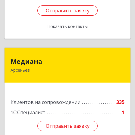
Отправить заявку
Отправить заявку
Показать контакты
Назад
Медиана
Медиана
Арсеньев
692330, Приморский край, Арсеньев г,
Ломоносова ул, дом № 24, кв.1
Подробнее
Клиентов на сопровождении
335
1С:Специалист
1
Отправить заявку
Отправить заявку