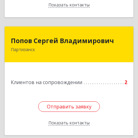
Показать контакты
Назад
Попов Сергей Владимирович
Попов Сергей Владимирович
Партизанск
692922, Приморский край, г. Находка, ул.
Пограничная, 30-18
Подробнее
Клиентов на сопровождении
2
Отправить заявку
Отправить заявку
Показать контакты
Назад