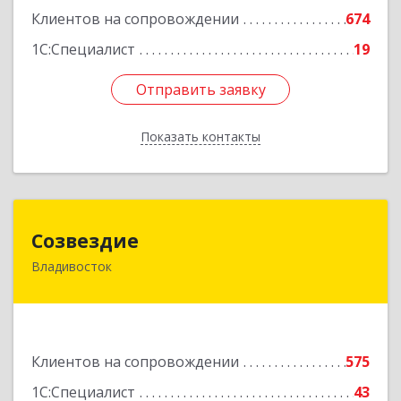
Клиентов на сопровождении
674
1С:Специалист
19
Отправить заявку
Отправить заявку
Показать контакты
Назад
Созвездие
Созвездие
Владивосток
690069, Приморский край, Владивосток г,
Тухачевского ул, дом № 62, кв.94
Подробнее
Клиентов на сопровождении
575
1С:Специалист
43