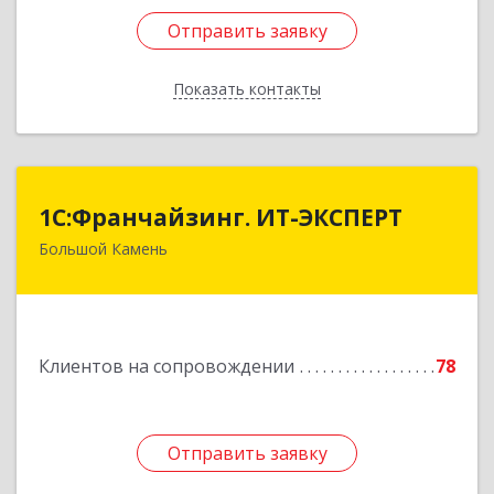
Отправить заявку
Отправить заявку
Показать контакты
Назад
1С:Франчайзинг. ИТ-ЭКСПЕРТ
1С:Франчайзинг. ИТ-ЭКСПЕРТ
Большой Камень
692806, Приморский край, Большой Камень г,
Карла Маркса ул, дом № 57, этаж 3
Подробнее
Клиентов на сопровождении
78
Отправить заявку
Отправить заявку