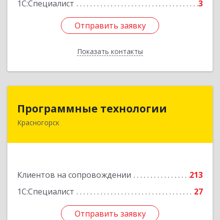
1С:Специалист
3
Отправить заявку
Отправить заявку
Показать контакты
Назад
Программные технологии
Программные технологии
Красногорск
143408, Московская обл, Красногорский р-н,
Красногорск г, Ленина ул, дом № 45, оф.40
Подробнее
Клиентов на сопровождении
213
1С:Специалист
27
Отправить заявку
Отправить заявку