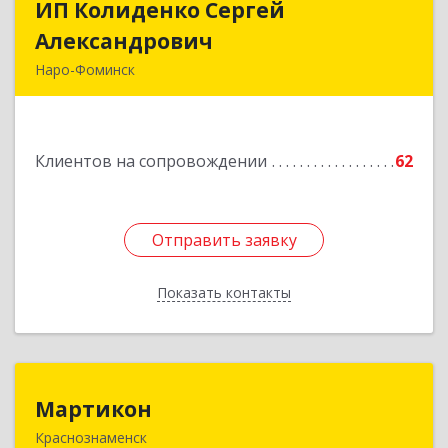
ИП Колиденко Сергей
ИП Колиденко Сергей
Александрович
Александрович
Наро-Фоминск
143300, Московская обл, Наро-Фоминский р-н,
Наро-Фоминск г, Маршала Жукова Г.К. ул, дом
№ 14-92
Клиентов на сопровождении
62
Подробнее
Отправить заявку
Отправить заявку
Показать контакты
Назад
Мартикон
Мартикон
Краснознаменск
143090, Московская обл, Краснознаменск г,