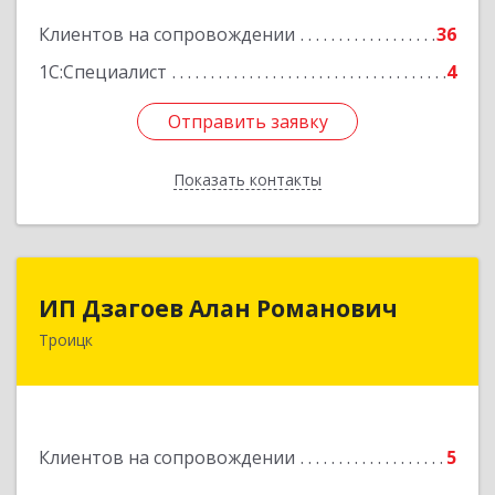
Подробнее
Клиентов на сопровождении
36
1С:Специалист
4
Отправить заявку
Отправить заявку
Показать контакты
Назад
ИП Дзагоев Алан Романович
ИП Дзагоев Алан Романович
Троицк
119297, Москва
г,пос.Московский,ул.Родниковая,дом
30,к.1,кв.500Текстильщиков ул, дом № 6
Подробнее
Клиентов на сопровождении
5