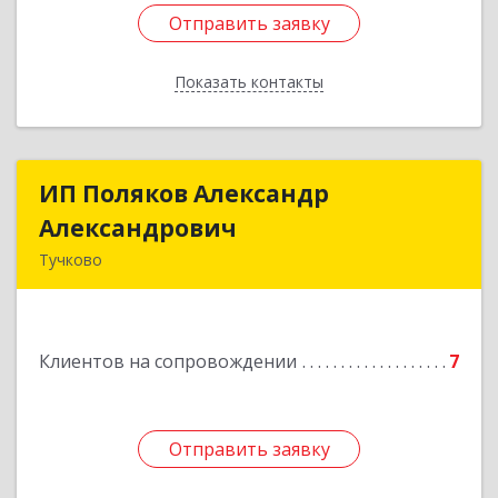
Отправить заявку
Отправить заявку
Показать контакты
Назад
ИП Поляков Александр
ИП Поляков Александр
Александрович
Александрович
Тучково
143160, Московская обл., Рузский р-н,
Дорохово п., Московская ул., д.9
Клиентов на сопровождении
7
Подробнее
Отправить заявку
Отправить заявку