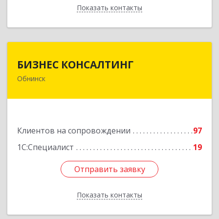
Показать контакты
Назад
БИЗНЕС КОНСАЛТИНГ
БИЗНЕС КОНСАЛТИНГ
Обнинск
249032, Калужская обл, Обнинск г, Курчатова ул,
дом № 27/2, пом.281
Подробнее
Клиентов на сопровождении
97
1С:Специалист
19
Отправить заявку
Отправить заявку
Показать контакты
Назад