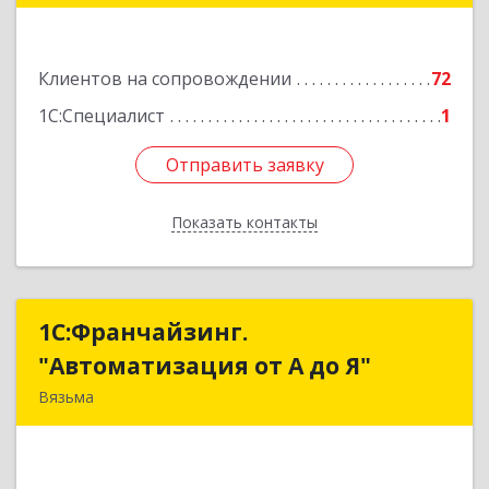
Подробнее
Клиентов на сопровождении
72
1С:Специалист
1
Отправить заявку
Отправить заявку
Показать контакты
Назад
1С:Франчайзинг.
1С:Франчайзинг.
"Автоматизация от А до Я"
"Автоматизация от А до Я"
Вязьма
215111, Смоленская обл, Вязьма г,
Красноармейское ш, дом № 3а, кв.42