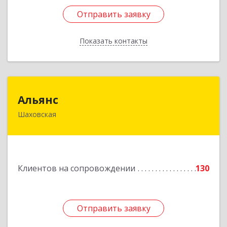
Отправить заявку
Отправить заявку
Показать контакты
Назад
Альянс
Альянс
Шаховская
143700, Московская обл, Шаховской р-н,
рп.Шаховская, ул.1-я Советская, дом № 44
Подробнее
Клиентов на сопровождении
130
Отправить заявку
Отправить заявку