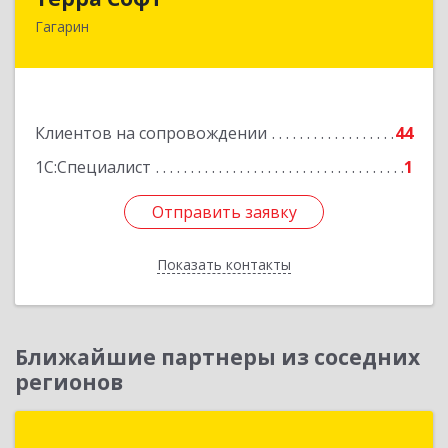
Гагарин
215010, Смоленская обл, Гагарин г, Ленина ул,
дом № 12
Подробнее
Клиентов на сопровождении
44
1С:Специалист
1
Отправить заявку
Отправить заявку
Показать контакты
Назад
Ближайшие партнеры из соседних
регионов
ГК АРРОУСОФТ