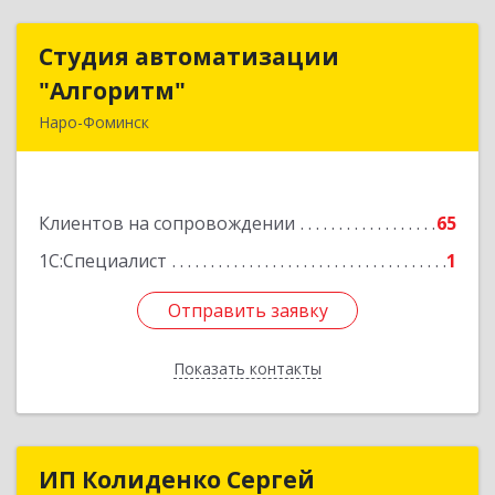
Студия автоматизации
Студия автоматизации
"Алгоритм"
"Алгоритм"
Наро-Фоминск
143306, Московская обл, г.о. Наро-Фоминский,
Наро-Фоминск г, Латышская ул, дом № 13А,
пом.4
Клиентов на сопровождении
65
Подробнее
1С:Специалист
1
Отправить заявку
Отправить заявку
Показать контакты
Назад
ИП Колиденко Сергей
ИП Колиденко Сергей