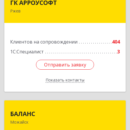
ГК АРРОУСОФТ
Ржев
172381, Тверская обл, м.о. Ржевский, Ржев г,
Большая Спасская ул, дом № 15, кв.2А
Подробнее
Клиентов на сопровождении
404
1С:Специалист
3
Отправить заявку
Отправить заявку
Показать контакты
Назад
БАЛАНС
БАЛАНС
Можайск
143200, Московская обл, Можайский р-н,