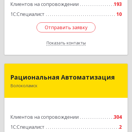
Клиентов на сопровождении
193
1С:Специалист
10
Отправить заявку
Отправить заявку
Показать контакты
Назад
Рациональная Автоматизация
Рациональная Автоматизация
Волоколамск
143600, Московская обл, Волоколамский р-н,
Волоколамск г, Октябрьская пл, дом № 10,
оф.12
Подробнее
Клиентов на сопровождении
304
1С:Специалист
2