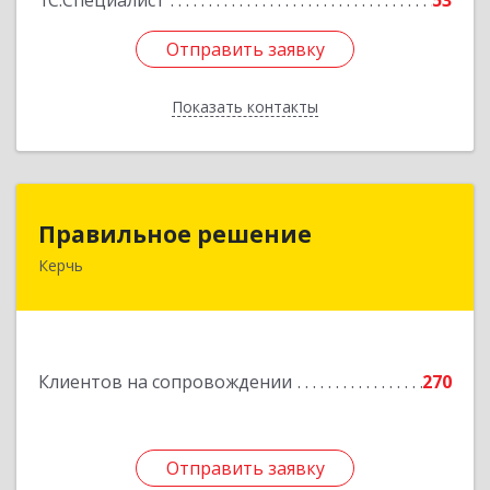
1С:Специалист
53
Отправить заявку
Отправить заявку
Показать контакты
Назад
Правильное решение
Правильное решение
Керчь
298330, Крым Респ, Керчь г, Адмиралтейский
проезд, дом № 1
Подробнее
Клиентов на сопровождении
270
Отправить заявку
Отправить заявку