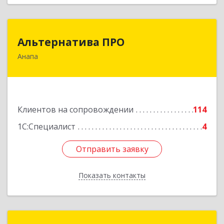
Альтернатива ПРО
Альтернатива ПРО
Анапа
353450, Краснодарский край, Анапский р-н,
Анапа г, Новороссийская ул, дом № 259, кв.18
Подробнее
Клиентов на сопровождении
114
1С:Специалист
4
Отправить заявку
Отправить заявку
Показать контакты
Назад