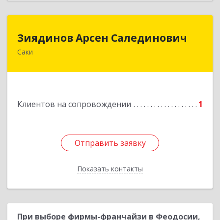
Зиядинов Арсен Салединович
Зиядинов Арсен Салединович
Саки
г.Саки, Интернациональная, 5/2, кв.1
Подробнее
Клиентов на сопровождении
1
Отправить заявку
Отправить заявку
Показать контакты
Назад
При выборе фирмы-франчайзи в Феодосии,