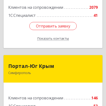
Подробнее
Клиентов на сопровождении
2079
1С:Специалист
41
Отправить заявку
Отправить заявку
Показать контакты
Назад
Портал-Юг Крым
Портал-Юг Крым
Симферополь
295015, Крым Респ, Симферополь г, Козлова ул,
дом № 27
Подробнее
Клиентов на сопровождении
146