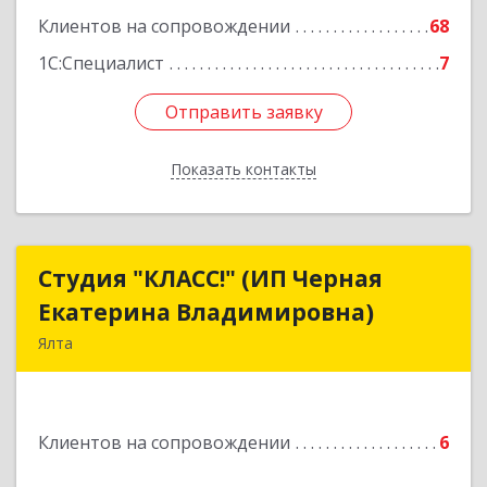
Подробнее
Клиентов на сопровождении
68
1С:Специалист
7
Отправить заявку
Отправить заявку
Показать контакты
Назад
Студия "КЛАСС!" (ИП Черная
Студия "КЛАСС!" (ИП Черная
Екатерина Владимировна)
Екатерина Владимировна)
Ялта
98600, г. Ялта, ул. Свердлова, 24
Подробнее
Клиентов на сопровождении
6