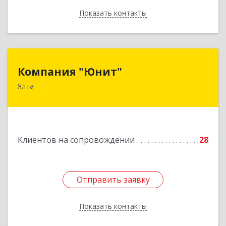
Показать контакты
Назад
Компания "Юнит"
Компания "Юнит"
Ялта
298600, Крым Респ, Ялта г, Васильева ул, дом №
16, оф.400
Подробнее
Клиентов на сопровождении
28
Отправить заявку
Отправить заявку
Показать контакты
Назад