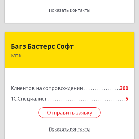
Показать контакты
Назад
Багз Бастерс Софт
Багз Бастерс Софт
Ялта
298603, Крым Респ, Ялта г, Свердлова ул, дом №
34
Подробнее
Клиентов на сопровождении
300
1С:Специалист
5
Отправить заявку
Отправить заявку
Показать контакты
Назад