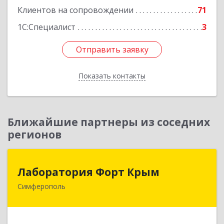
Клиентов на сопровождении
71
1С:Специалист
3
Отправить заявку
Отправить заявку
Показать контакты
Назад
Ближайшие партнеры из соседних
регионов
Лаборатория Форт Крым
Лаборатория Форт Крым
Симферополь
295034, Крым Респ, Симферополь г, Киевская
ул, дом № 79, оф.902