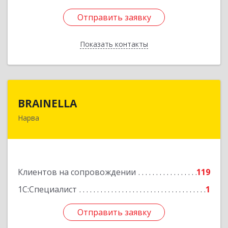
Отправить заявку
Отправить заявку
Показать контакты
Назад
BRAINELLA
BRAINELLA
Нарва
ЭСТОНИЯ, 20308, г. Нарва, ул. Александра
Пушкина 12-15
Подробнее
Клиентов на сопровождении
119
1С:Специалист
1
Отправить заявку
Отправить заявку