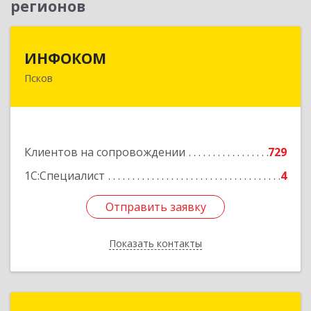
регионов
ИНФОКОМ
ИНФОКОМ
Псков
180000, Псковская обл, Псков г, Советская ул,
дом № 42г
Подробнее
Клиентов на сопровождении
729
1С:Специалист
4
Отправить заявку
Отправить заявку
Показать контакты
Назад