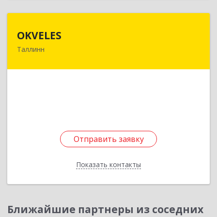
OKVELES
OKVELES
Таллинн
12915, Эстония, Таллинн, Лаки, 15-218
Подробнее
Отправить заявку
Отправить заявку
Показать контакты
Назад
Ближайшие партнеры из соседних