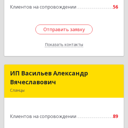
Клиентов на сопровождении
56
Отправить заявку
Отправить заявку
Показать контакты
Назад
ИП Васильев Александр
ИП Васильев Александр
Вячеславович
Вячеславович
Сланцы
Ленинградская обл, Сланцы г, Спортивная ул,
дом № 2
Клиентов на сопровождении
89
Подробнее