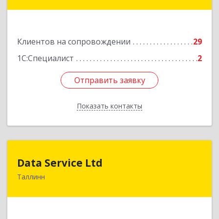
Подробнее
Клиентов на сопровождении
29
1С:Специалист
2
Отправить заявку
Отправить заявку
Показать контакты
Назад
Data Service Ltd
Data Service Ltd
Таллинн
Estonia, Laulupeo 24, Tallinn, 10128
Подробнее