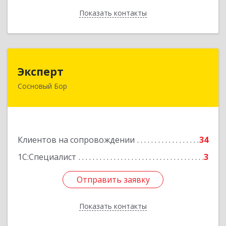
Показать контакты
Назад
Эксперт
Эксперт
Сосновый Бор
188544, Ленинградская обл, Сосновый Бор г, 50
лет Октября ул, дом № 1
Подробнее
Клиентов на сопровождении
34
1С:Специалист
3
Отправить заявку
Отправить заявку
Показать контакты
Назад