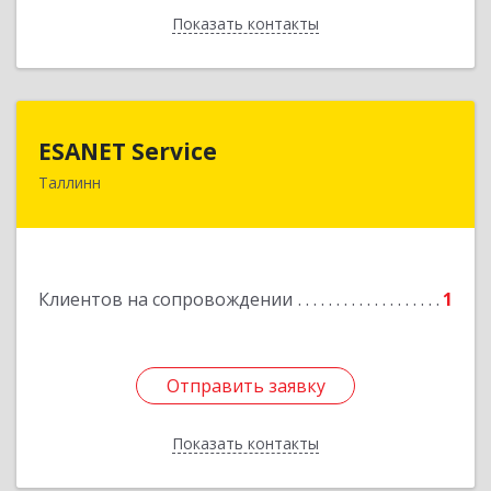
Показать контакты
Назад
ESANET Serviсe
ESANET Serviсe
Таллинн
Vana-Louna 19, Tallin 10134, Estonia
Подробнее
Клиентов на сопровождении
1
Отправить заявку
Отправить заявку
Показать контакты
Назад