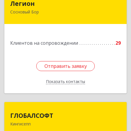
Легион
Сосновый Бор
188544, Ленинградская обл, Сосновый Бор г,
Парковая ул, дом № 9
Подробнее
Клиентов на сопровождении
29
Отправить заявку
Отправить заявку
Показать контакты
Назад
ГЛОБАЛСОФТ
ГЛОБАЛСОФТ
Кингисепп
188485, Ленинградская обл, Кингисеппский р-н,