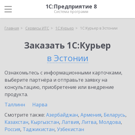
1С:Предприятие 8
Система программ
Главная
Сервисы ИТС
1С:Курьер
1С:Курьер в Эстонии
Заказать 1С:Курьер
в Эстонии
Ознакомьтесь с информационными карточками,
выберите партнёра и отправьте заявку на
консультацию, приобретение или внедрение
продукта.
Таллинн
Нарва
Смотрите также:
Азербайджан
,
Армения
,
Беларусь
,
Казахстан
,
Кыргызстан
,
Латвия
,
Литва
,
Молдова
,
Россия
,
Таджикистан
,
Узбекистан