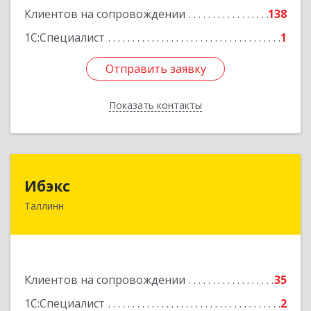
Клиентов на сопровождении
138
1С:Специалист
1
Отправить заявку
Отправить заявку
Показать контакты
Назад
Ибэкс
Ибэкс
Таллинн
Таллин, 13522, ул. Вабаыхумуузеуми, 5/II - 37
Подробнее
Клиентов на сопровождении
35
1С:Специалист
2