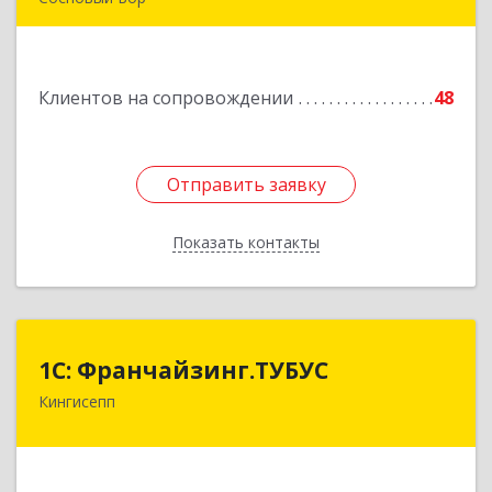
189540, Сосновый Бор г, Героев пр-кт, дом №
55
Клиентов на сопровождении
48
Подробнее
Отправить заявку
Отправить заявку
Показать контакты
Назад
1С: Франчайзинг.ТУБУС
1С: Франчайзинг.ТУБУС
Кингисепп
Подробнее