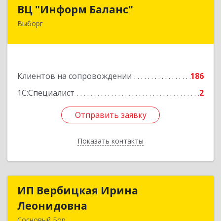
ВЦ "Информ Баланс"
ВЦ "Информ Баланс"
Выборг
188800, Ленинградская обл, Выборгский р-н,
Выборг г, Каменный пер, дом № 2а
Подробнее
Клиентов на сопровождении
186
1С:Специалист
2
Отправить заявку
Отправить заявку
Показать контакты
Назад
ИП Вербицкая Ирина
ИП Вербицкая Ирина
Леонидовна
Леонидовна
Сосновый Бор