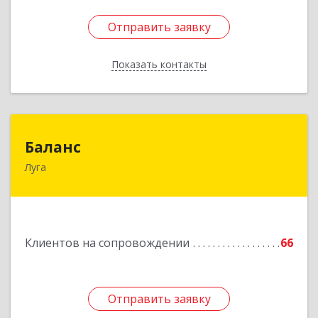
Отправить заявку
Отправить заявку
Показать контакты
Назад
Баланс
Баланс
Луга
188230, Ленинградская обл, Луга г, Урицкого
пр-кт, дом № 77а
Подробнее
Клиентов на сопровождении
66
Отправить заявку
Отправить заявку