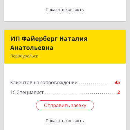
Показать контакты
Назад
ИП Файерберг Наталия
ИП Файерберг Наталия
Анатольевна
Анатольевна
Первоуральск
623119, Свердловская обл, Первоуральск г,
Строителей ул, дом № 38-24
Клиентов на сопровождении
45
Подробнее
1С:Специалист
2
Отправить заявку
Отправить заявку
Показать контакты
Назад