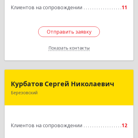
Клиентов на сопровождении
11
Отправить заявку
Отправить заявку
Показать контакты
Назад
Курбатов Сергей Николаевич
Курбатов Сергей Николаевич
Березовский
623 701, 623701, Свердловская обл,
Березовский г, Театральная ул, д. 28, кв.43
Подробнее
Клиентов на сопровождении
12