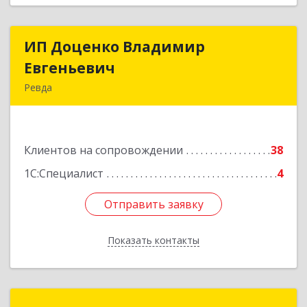
ИП Доценко Владимир
ИП Доценко Владимир
Евгеньевич
Евгеньевич
Ревда
623281, Свердловская обл, Ревда г, Карла
Либкнехта ул, дом № 35, кв.31
Клиентов на сопровождении
38
Подробнее
1С:Специалист
4
Отправить заявку
Отправить заявку
Показать контакты
Назад