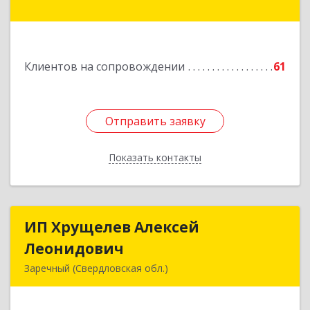
Здание № 83, оф.3
Подробнее
Клиентов на сопровождении
61
Отправить заявку
Отправить заявку
Показать контакты
Назад
ИП Хрущелев Алексей
ИП Хрущелев Алексей
Леонидович
Леонидович
Заречный (Свердловская обл.)
624250, Свердловская обл, Заречный г,
Курчатова ул, дом № 27/2, кв.57