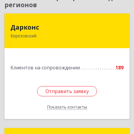
регионов
Дарконс
Дарконс
Березовский
623700, Свердловская обл, Березовский г,
Строителей ул, дом № 4, оф.418
Подробнее
Клиентов на сопровождении
189
Отправить заявку
Отправить заявку
Показать контакты
Назад