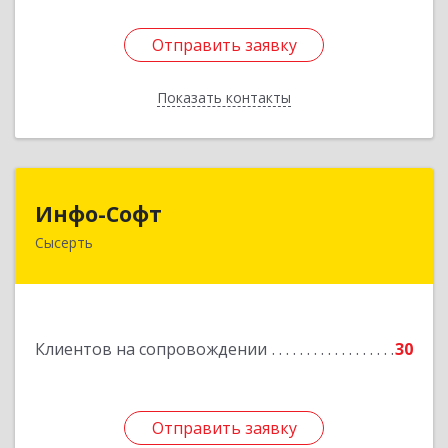
Отправить заявку
Отправить заявку
Показать контакты
Назад
Инфо-Софт
Инфо-Софт
Сысерть
624021, Свердловская обл, Сысерть г, Коммуны
ул, дом № 39, кв.13
Подробнее
Клиентов на сопровождении
30
Отправить заявку
Отправить заявку