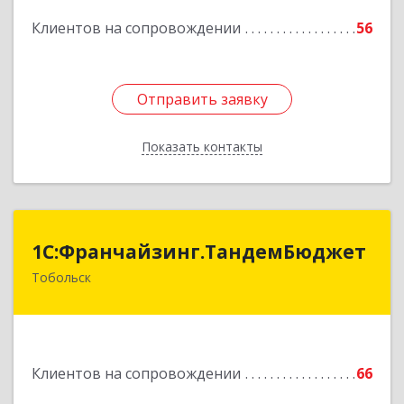
Клиентов на сопровождении
56
Подробнее
Отправить заявку
Отправить заявку
Показать контакты
Назад
1С:Франчайзинг.ТандемБюджет
1С:Франчайзинг.ТандемБюджет
Тобольск
Подробнее
Клиентов на сопровождении
66