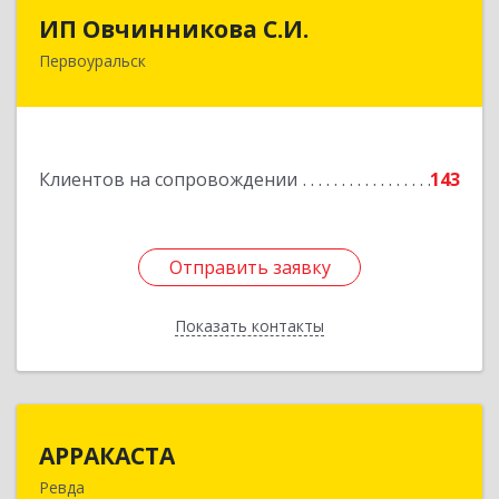
ИП Овчинникова С.И.
ИП Овчинникова С.И.
Первоуральск
623119, Свердловская обл, Первоуральск г,
Береговая ул, дом № 5Б, кв.160
Подробнее
Клиентов на сопровождении
143
Отправить заявку
Отправить заявку
Показать контакты
Назад
АРРАКАСТА
АРРАКАСТА
Ревда
623286, Свердловская обл, Ревда г, Азина ул,