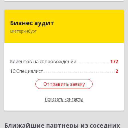
Бизнес аудит
Бизнес аудит
Екатеринбург
620062, Свердловская обл, Екатеринбург г,
Гагарина ул, дом № 14, оф.908
Подробнее
Клиентов на сопровождении
172
1С:Специалист
2
Отправить заявку
Отправить заявку
Показать контакты
Назад
Ближайшие партнеры из соседних