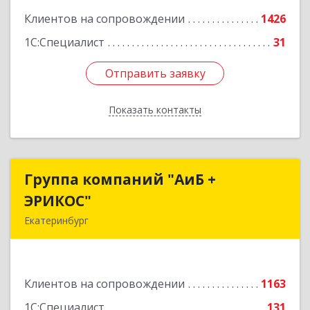
Клиентов на сопровождении
1426
1С:Специалист
31
Отправить заявку
Отправить заявку
Показать контакты
Назад
Группа компаний "АиБ +
Группа компаний "АиБ +
ЭРИКОС"
ЭРИКОС"
Екатеринбург
620075, Свердловская обл, Екатеринбург г,
Луначарского ул, дом № 81, оф.1008
Клиентов на сопровождении
1163
Подробнее
1С:Специалист
131