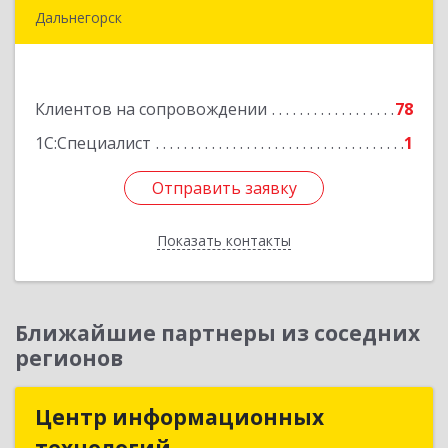
Дальнегорск
692446, Приморский край, Дальнегорск г,
Инженерная ул, дом № 28, кв.1
Клиентов на сопровождении
78
Подробнее
1С:Специалист
1
Отправить заявку
Отправить заявку
Показать контакты
Назад
Ближайшие партнеры из соседних
регионов
Центр информационных
Центр информационных