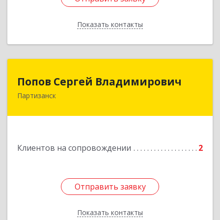
Показать контакты
Назад
Попов Сергей Владимирович
Попов Сергей Владимирович
Партизанск
692922, Приморский край, г. Находка, ул.
Пограничная, 30-18
Подробнее
Клиентов на сопровождении
2
Отправить заявку
Отправить заявку
Показать контакты
Назад