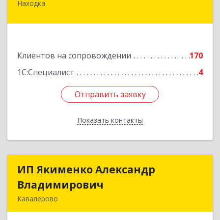
Находка
692916, Приморский край, Находка г,
Чернышевского ул, дом № 36, оф.305
Подробнее
Клиентов на сопровождении
170
1С:Специалист
4
Отправить заявку
Отправить заявку
Показать контакты
Назад
ИП Якименко Александр
ИП Якименко Александр
Владимирович
Владимирович
Кавалерово
692400, Приморский край, Кавалеровский р-н,