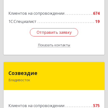
Подробнее
Клиентов на сопровождении
674
1С:Специалист
19
Отправить заявку
Отправить заявку
Показать контакты
Назад
Созвездие
Созвездие
Владивосток
690069, Приморский край, Владивосток г,
Тухачевского ул, дом № 62, кв.94
Подробнее
Клиентов на сопровождении
575