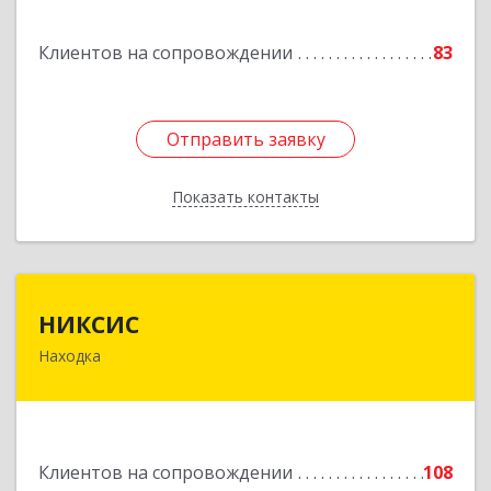
Горнореченский пгт, Октябрьская ул, дом № 5
Клиентов на сопровождении
83
Подробнее
Отправить заявку
Отправить заявку
Показать контакты
Назад
НИКСИС
НИКСИС
Находка
692903, Приморский край, Находка г,
Находкинский пр-кт, дом № 84, кв.73А
Подробнее
Клиентов на сопровождении
108