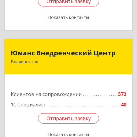
Отправить заявку
Отправить заявку
Показать контакты
Назад
Юманс Внедренческий Центр
Юманс Внедренческий Центр
Владивосток
690014, Приморский край, Владивосток г,
Некрасовская ул, дом № 48а
Подробнее
Клиентов на сопровождении
572
1С:Специалист
40
Отправить заявку
Отправить заявку
Показать контакты
Назад