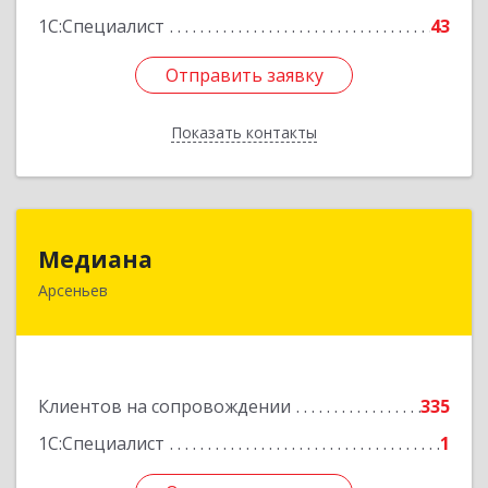
1С:Специалист
43
Отправить заявку
Отправить заявку
Показать контакты
Назад
Медиана
Медиана
Арсеньев
692330, Приморский край, Арсеньев г,
Ломоносова ул, дом № 24, кв.1
Подробнее
Клиентов на сопровождении
335
1С:Специалист
1