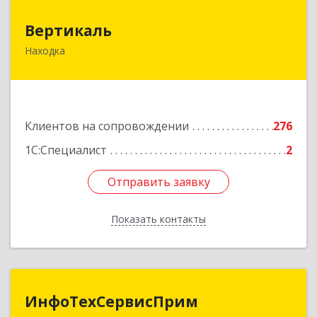
Вертикаль
Вертикаль
Находка
692928, Приморский край, Находка г,
Постышева ул, дом № 27
Подробнее
Клиентов на сопровождении
276
1С:Специалист
2
Отправить заявку
Отправить заявку
Показать контакты
Назад
ИнфоТехСервисПрим
ИнфоТехСервисПрим