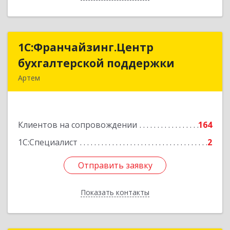
1С:Франчайзинг.Центр
1С:Франчайзинг.Центр
бухгалтерской поддержки
бухгалтерской поддержки
Артем
692760, Приморский край, Артем г, Фрунзе ул,
дом № 54А, каб.21
Клиентов на сопровождении
164
Подробнее
1С:Специалист
2
Отправить заявку
Отправить заявку
Показать контакты
Назад