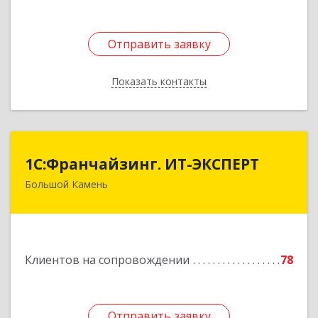
Отправить заявку
Отправить заявку
Показать контакты
Назад
1С:Франчайзинг. ИТ-ЭКСПЕРТ
1С:Франчайзинг. ИТ-ЭКСПЕРТ
Большой Камень
692806, Приморский край, Большой Камень г,
Карла Маркса ул, дом № 57, этаж 3
Подробнее
Клиентов на сопровождении
78
Отправить заявку
Отправить заявку