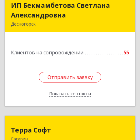
ИП Бекмамбетова Светлана
ИП Бекмамбетова Светлана
Александровна
Александровна
Десногорск
216400, Смоленская обл, Десногорск г, 4-й мкр,
дом № 7, кв.11
Клиентов на сопровождении
55
Подробнее
Отправить заявку
Отправить заявку
Показать контакты
Назад
Терра Софт
Терра Софт
Гагарин