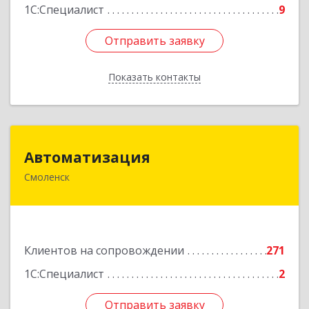
1С:Специалист
9
Отправить заявку
Отправить заявку
Показать контакты
Назад
Автоматизация
Автоматизация
Смоленск
214019, Смоленская обл, Смоленск г, Марии
Октябрьской ул, дом № 16, оф.107
Подробнее
Клиентов на сопровождении
271
1С:Специалист
2
Отправить заявку
Отправить заявку