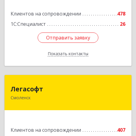
Подробнее
Клиентов на сопровождении
478
1С:Специалист
26
Отправить заявку
Отправить заявку
Показать контакты
Назад
Легасофт
Легасофт
Смоленск
214018, Смоленская обл, Смоленск г, Ново-
Рославльская ул, дом № 13
Подробнее
Клиентов на сопровождении
407