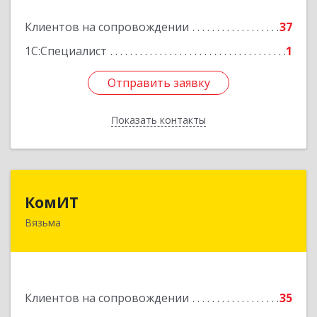
Клиентов на сопровождении
37
Подробнее
1С:Специалист
1
Отправить заявку
Отправить заявку
Показать контакты
Назад
КомИТ
КомИТ
Вязьма
215110, Смоленская обл, Вяземский м. р-н,
Вязьма г, Вяземское г.п., Восстания ул, дом № 1,
пом.22
Подробнее
Клиентов на сопровождении
35