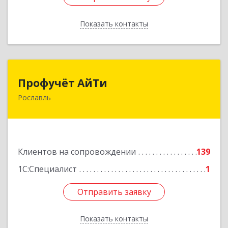
Показать контакты
Назад
Профучёт АйТи
Профучёт АйТи
Рославль
216500, Смоленская обл, Рославльский р-н,
Рославль г, Урицкого ул, дом № 13, кв.4
Подробнее
Клиентов на сопровождении
139
1С:Специалист
1
Отправить заявку
Отправить заявку
Показать контакты
Назад