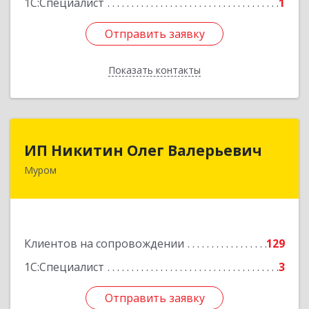
1С:Специалист
1
Отправить заявку
Отправить заявку
Показать контакты
Назад
ИП Никитин Олег Валерьевич
ИП Никитин Олег Валерьевич
Муром
602267, Владимирская обл, Муром г,
Коммунистическая ул., дом № 36
Подробнее
Клиентов на сопровождении
129
1С:Специалист
3
Отправить заявку
Отправить заявку