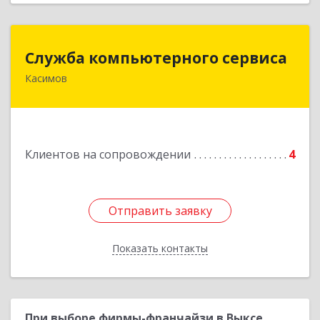
Служба компьютерного сервиса
Служба компьютерного сервиса
Касимов
391300, Рязанская обл., г.Касимов, ул.Советская
136
Подробнее
Клиентов на сопровождении
4
Отправить заявку
Отправить заявку
Показать контакты
Назад
При выборе фирмы-франчайзи в Выксе,