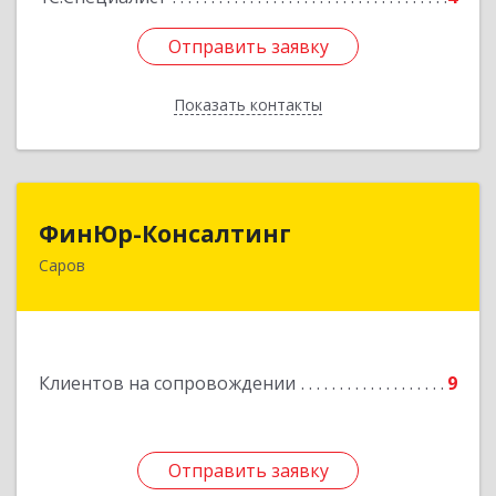
Отправить заявку
Отправить заявку
Показать контакты
Назад
ФинЮр-Консалтинг
ФинЮр-Консалтинг
Саров
607190, Нижегородская обл, Саров г,
Куйбышева ул, дом № 11
Подробнее
Клиентов на сопровождении
9
Отправить заявку
Отправить заявку