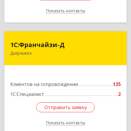
Показать контакты
Назад
1С:Франчайзи-Д
1С:Франчайзи-Д
Дзержинск
606025, Нижегородская обл, Дзержинск г,
Циолковского пр-кт, дом № 15
Подробнее
Клиентов на сопровождении
135
1С:Специалист
2
Отправить заявку
Отправить заявку
Показать контакты
Назад