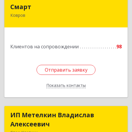
Смарт
Смарт
Ковров
601900, Владимирская обл, Ковров г, Труда ул,
дом № 4, строение 99, оф.42
Подробнее
Клиентов на сопровождении
98
Отправить заявку
Отправить заявку
Показать контакты
Назад
ИП Метелкин Владислав
ИП Метелкин Владислав
Алексеевич
Алексеевич