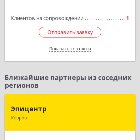
Клиентов на сопровождении
1
Отправить заявку
Отправить заявку
Показать контакты
Назад
Ближайшие партнеры из соседних
регионов
Эпицентр
Эпицентр
Ковров
601900, Владимирская обл, Ковров г, Барсукова
ул, дом № 17