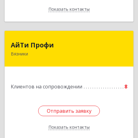
Показать контакты
Назад
АйТи Профи
АйТи Профи
Вязники
Подробнее
Клиентов на сопровождении
8
Отправить заявку
Отправить заявку
Показать контакты
Назад