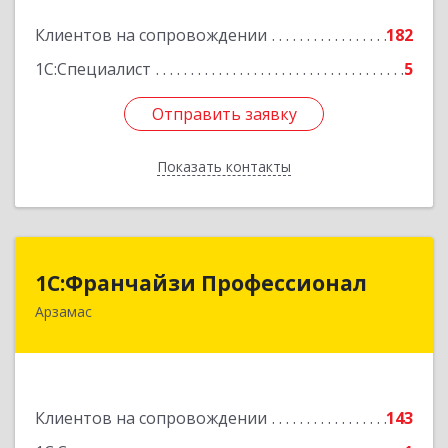
Подробнее
Клиентов на сопровождении
182
1С:Специалист
5
Отправить заявку
Отправить заявку
Показать контакты
Назад
1С:Франчайзи Профессионал
1С:Франчайзи Профессионал
Арзамас
607227, Нижегородская обл, Арзамас г, Кирова
ул, дом № 56, кв.6
Подробнее
Клиентов на сопровождении
143