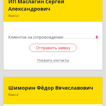
ИП Маслагин Сергей
ИП Маслагин Сергей
Александрович
Александрович
Выкса
607060, Нижегородская обл, , Выкса г, Красная
пл., 16/61
Клиентов на сопровождении
8
Подробнее
Отправить заявку
Отправить заявку
Показать контакты
Назад
Шиморин Фёдор Вячеславович
Шиморин Фёдор Вячеславович
Выкса
Подробнее