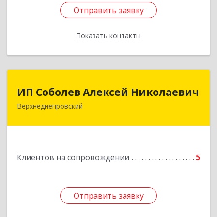
Отправить заявку
Отправить заявку
Показать контакты
Назад
ИП Соболев Алексей Николаевич
ИП Соболев Алексей Николаевич
Верхнеднепровский
Подробнее
Клиентов на сопровождении
5
Отправить заявку
Отправить заявку