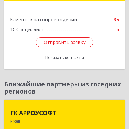
пом.22
Подробнее
Клиентов на сопровождении
35
1С:Специалист
5
Отправить заявку
Отправить заявку
Показать контакты
Назад
Ближайшие партнеры из соседних
регионов
ГК АРРОУСОФТ
ГК АРРОУСОФТ
Ржев
172381, Тверская обл, м.о. Ржевский, Ржев г,