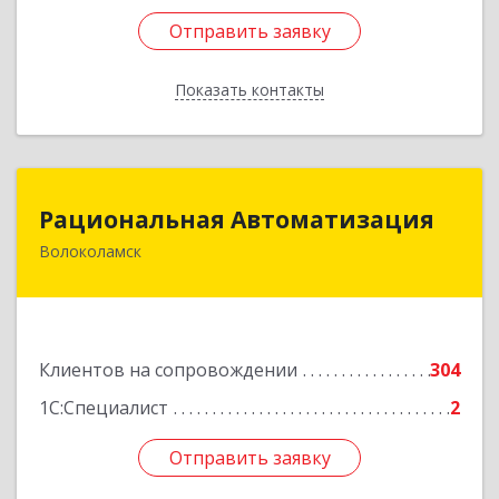
Отправить заявку
Отправить заявку
Показать контакты
Назад
Рациональная Автоматизация
Рациональная Автоматизация
Волоколамск
143600, Московская обл, Волоколамский р-н,
Волоколамск г, Октябрьская пл, дом № 10,
оф.12
Подробнее
Клиентов на сопровождении
304
1С:Специалист
2
Отправить заявку
Отправить заявку