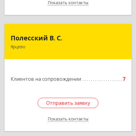
Показать контакты
Назад
Полесский В. С.
Полесский В. С.
Ярцево
215800,Смоленская обл. г. Ярцево,
ул.Краснофлотская д.30
Подробнее
Клиентов на сопровождении
7
Отправить заявку
Отправить заявку
Показать контакты
Назад