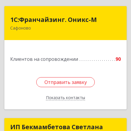
1С:Франчайзинг. Оникс-М
1С:Франчайзинг. Оникс-М
Сафоново
215500, Смоленская обл, Сафоновский р-н,
Сафоново г, Революционная ул, дом № 9а
Подробнее
Клиентов на сопровождении
90
Отправить заявку
Отправить заявку
Показать контакты
Назад
ИП Бекмамбетова Светлана
ИП Бекмамбетова Светлана