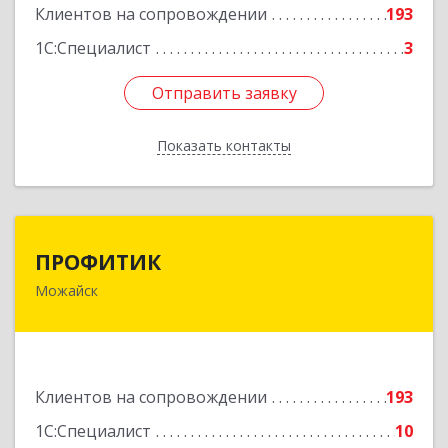
Подробнее
Клиентов на сопровождении
193
1С:Специалист
3
Отправить заявку
Отправить заявку
Показать контакты
Назад
ПРОФИТИК
ПРОФИТИК
Можайск
143200, Московская обл, Можайский р-н,
Можайск г, Молодежная ул, дом № 4
Подробнее
Клиентов на сопровождении
193
1С:Специалист
10