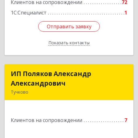
Клиентов на сопровождении
72
1С:Специалист
1
Отправить заявку
Отправить заявку
Показать контакты
Назад
ИП Поляков Александр
ИП Поляков Александр
Александрович
Александрович
Тучково
143160, Московская обл., Рузский р-н,
Дорохово п., Московская ул., д.9
Клиентов на сопровождении
7
Подробнее