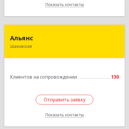
Показать контакты
Назад
Альянс
Альянс
Шаховская
143700, Московская обл, Шаховской р-н,
рп.Шаховская, ул.1-я Советская, дом № 44
Подробнее
Клиентов на сопровождении
130
Отправить заявку
Отправить заявку
Показать контакты
Назад