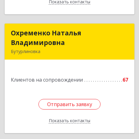
Показать контакты
Назад
Охременко Наталья
Охременко Наталья
Владимировна
Владимировна
Бутурлиновка
Подробнее
Клиентов на сопровождении
67
Отправить заявку
Отправить заявку
Показать контакты
Назад