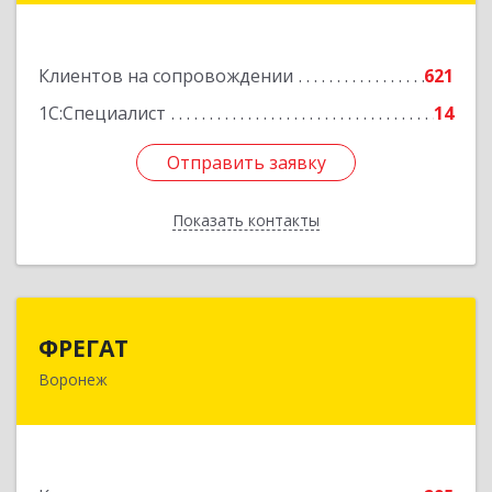
Подробнее
Клиентов на сопровождении
621
1С:Специалист
14
Отправить заявку
Отправить заявку
Показать контакты
Назад
ФРЕГАТ
ФРЕГАТ
Воронеж
394006, Воронежская обл, Воронеж г,
Бахметьева ул, дом № 2Б, пом.I, офис 220
Подробнее