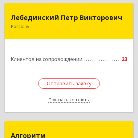
Лебединский Петр Викторович
Лебединский Петр Викторович
Россошь
396650, Воронежская обл., г. Россошь, пер.
Крамского 11
Подробнее
Клиентов на сопровождении
23
Отправить заявку
Отправить заявку
Показать контакты
Назад
Алгоритм
Алгоритм