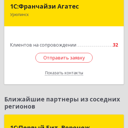
1С:Франчайзи Агатес
1С:Франчайзи Агатес
Урюпинск
403113, Волгоградская обл, Урюпинск г, Ленина
пр-кт, дом № 90а
Подробнее
Клиентов на сопровождении
32
Отправить заявку
Отправить заявку
Показать контакты
Назад
Ближайшие партнеры из соседних
регионов
1С:Первый Бит, Воронеж
1С:Первый Бит, Воронеж