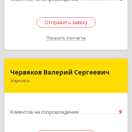
Отправить заявку
Отправить заявку
Показать контакты
Назад
Червяков Валерий Сергеевич
Червяков Валерий Сергеевич
Жирновск
403 791, 403791, Волгоградская обл,
Жирновский р-н, Жирновск г, Коммунальная ул,
дом № 4, кв.21
Подробнее
Клиентов на сопровождении
9