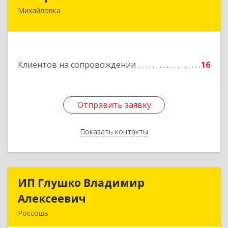
Михайловка
Подробнее
Клиентов на сопровождении
16
Отправить заявку
Отправить заявку
Показать контакты
Назад
ИП Глушко Владимир
ИП Глушко Владимир
Алексеевич
Алексеевич
Россошь
396650, Воронежская обл, Россошанский р-н,