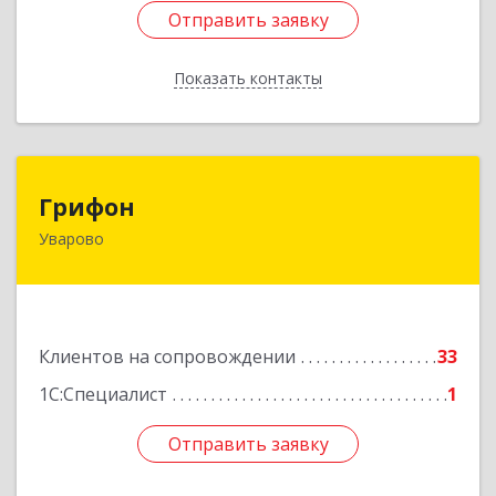
Отправить заявку
Отправить заявку
Показать контакты
Назад
Грифон
Грифон
Уварово
393461, Тамбовская обл, Уварово г, Южная ул,
дом № 40А
Подробнее
Клиентов на сопровождении
33
1С:Специалист
1
Отправить заявку
Отправить заявку