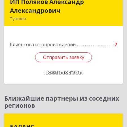
ИП Поляков Александр
ИП Поляков Александр
Александрович
Александрович
Тучково
143160, Московская обл., Рузский р-н,
Дорохово п., Московская ул., д.9
Клиентов на сопровождении
7
Подробнее
Отправить заявку
Отправить заявку
Показать контакты
Назад
Ближайшие партнеры из соседних
регионов
БАЛАНС
БАЛАНС