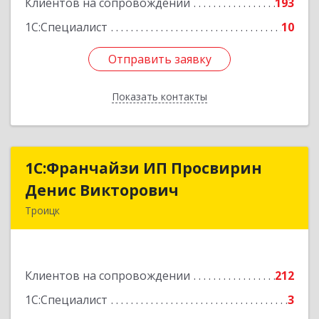
Клиентов на сопровождении
193
1С:Специалист
10
Отправить заявку
Отправить заявку
Показать контакты
Назад
1C:Франчайзи ИП Просвирин
1C:Франчайзи ИП Просвирин
Денис Викторович
Денис Викторович
Троицк
108842, Москва г, вн.тер.г. городской округ
Троицк, Троицк г, Городская ул, дом № 14,
кв.158
Клиентов на сопровождении
212
Подробнее
1С:Специалист
3