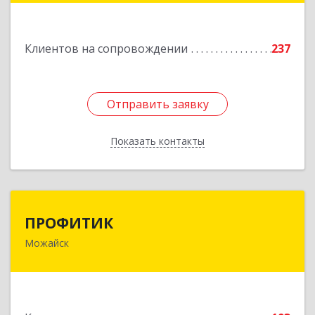
строение 27
Подробнее
Клиентов на сопровождении
237
Отправить заявку
Отправить заявку
Показать контакты
Назад
ПРОФИТИК
ПРОФИТИК
Можайск
143200, Московская обл, Можайский р-н,
Можайск г, Молодежная ул, дом № 4
Подробнее