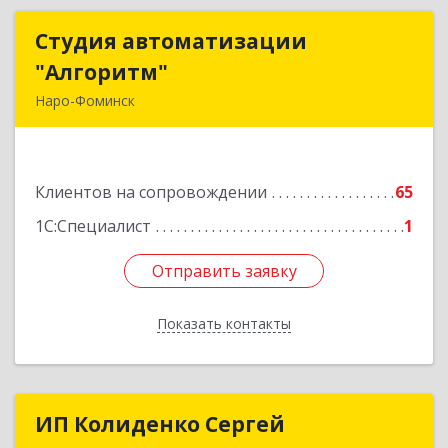
Студия автоматизации
Студия автоматизации
"Алгоритм"
"Алгоритм"
Наро-Фоминск
143306, Московская обл, г.о. Наро-Фоминский,
Наро-Фоминск г, Латышская ул, дом № 13А,
пом.4
Клиентов на сопровождении
65
Подробнее
1С:Специалист
1
Отправить заявку
Отправить заявку
Показать контакты
Назад
ИП Колиденко Сергей
ИП Колиденко Сергей