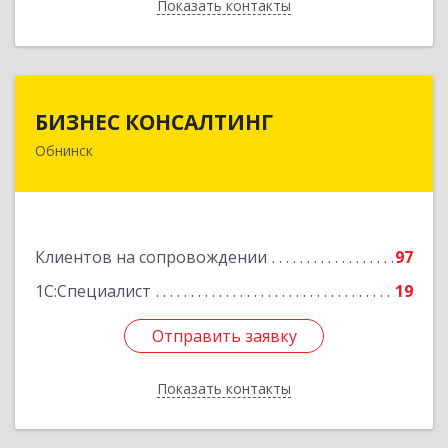
Показать контакты
Назад
БИЗНЕС КОНСАЛТИНГ
БИЗНЕС КОНСАЛТИНГ
Обнинск
249032, Калужская обл, Обнинск г, Курчатова ул,
дом № 27/2, пом.281
Подробнее
Клиентов на сопровождении
97
1С:Специалист
19
Отправить заявку
Отправить заявку
Показать контакты
Назад