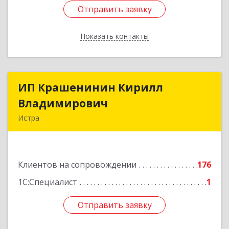
Отправить заявку
Отправить заявку
Показать контакты
Назад
ИП Крашенинин Кирилл
ИП Крашенинин Кирилл
Владимирович
Владимирович
Истра
143500, Московская обл, Истра г, 9
Гвардейской Дивизии ул, дом № 62, корпус В,
кв.68
Клиентов на сопровождении
176
Подробнее
1С:Специалист
1
Отправить заявку
Отправить заявку