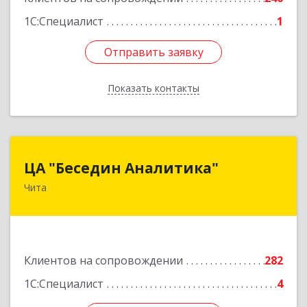
1С:Специалист
1
Отправить заявку
Отправить заявку
Показать контакты
Назад
ЦА "Беседин Аналитика"
ЦА "Беседин Аналитика"
Чита
672039, Забайкальский край, Чита г,
Красноярская ул, дом № 24, корпус а, оф.401
Подробнее
Клиентов на сопровождении
282
1С:Специалист
4