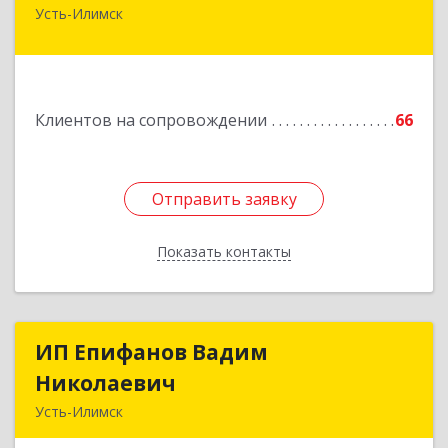
Усть-Илимск
666679, Иркутская обл, Усть-Илимск г, Дружбы
Народов пр-кт, дом № 12, кв.60
Подробнее
Клиентов на сопровождении
66
Отправить заявку
Отправить заявку
Показать контакты
Назад
ИП Епифанов Вадим
ИП Епифанов Вадим
Николаевич
Николаевич
Усть-Илимск
666682, Иркутская обл, Усть-Илимск г,