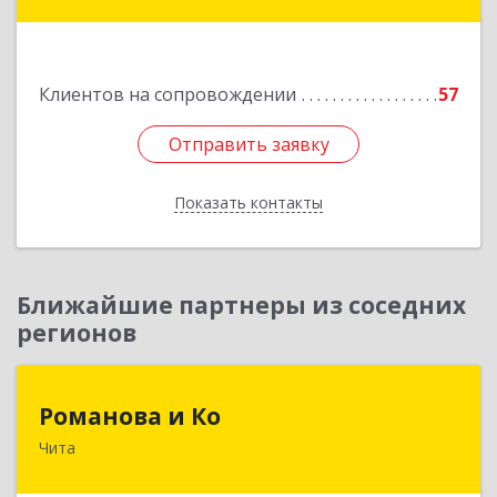
Таксимо, ул. Железнодорожников, дом 14
Подробнее
Клиентов на сопровождении
57
Отправить заявку
Отправить заявку
Показать контакты
Назад
Ближайшие партнеры из соседних
регионов
Романова и Ко
Романова и Ко
Чита
672000, Забайкальский край, Чита г, Анохина
ул, дом № 91, оф.703, а/я 1062