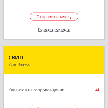
Отправить заявку
Отправить заявку
Показать контакты
Назад
СВИП
СВИП
Усть-Илимск
666685, Иркутская обл, Усть-Илимск г,
Энтузиастов ул, дом № 5, оф.1
Подробнее
Клиентов на сопровождении
41