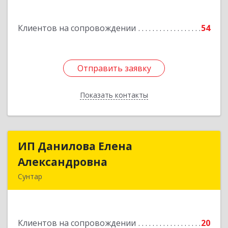
Белградская ул, дом № 11, кв.22
Клиентов на сопровождении
54
Подробнее
Отправить заявку
Отправить заявку
Показать контакты
Назад
ИП Данилова Елена
ИП Данилова Елена
Александровна
Александровна
Сунтар
Подробнее
Клиентов на сопровождении
20