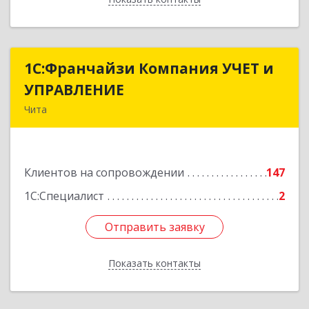
1С:Франчайзи Компания УЧЕТ и
1С:Франчайзи Компания УЧЕТ и
УПРАВЛЕНИЕ
УПРАВЛЕНИЕ
Чита
672038, Забайкальский край, Чита г, Нагорная
ул, дом № 81а, пом.1
Клиентов на сопровождении
147
Подробнее
1С:Специалист
2
Отправить заявку
Отправить заявку
Показать контакты
Назад