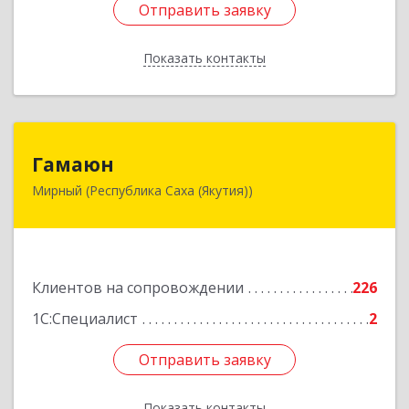
Отправить заявку
Отправить заявку
Показать контакты
Назад
Гамаюн
Гамаюн
Мирный (Республика Саха (Якутия))
678170, Саха /Якутия/ Респ, Мирнинский у,
Мирный г, Ленинградский пр-кт, дом № 48,
корпус а
Подробнее
Клиентов на сопровождении
226
1С:Специалист
2
Отправить заявку
Отправить заявку
Показать контакты
Назад