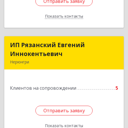
Отправить заявку
Отправить заявку
Показать контакты
Назад
ИП Рязанский Евгений
ИП Рязанский Евгений
Иннокентьевич
Иннокентьевич
Нерюнгри
678967, Саха /Якутия/ Респ, Нерюнгри г,
Дружбы Народов пр-кт, дом № 14
Клиентов на сопровождении
5
Подробнее
Отправить заявку
Отправить заявку
Показать контакты
Назад