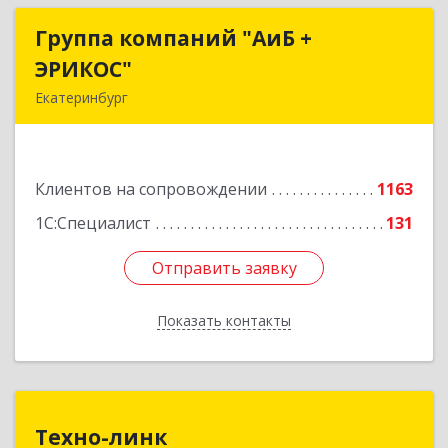
Группа компаний "АиБ +
Группа компаний "АиБ +
ЭРИКОС"
ЭРИКОС"
Екатеринбург
620075, Свердловская обл, Екатеринбург г,
Луначарского ул, дом № 81, оф.1008
Клиентов на сопровождении
1163
Подробнее
1С:Специалист
131
Отправить заявку
Отправить заявку
Показать контакты
Назад
Техно-линк
Техно-линк