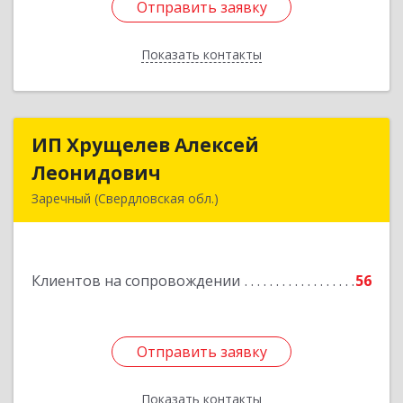
Отправить заявку
Отправить заявку
Показать контакты
Назад
ИП Хрущелев Алексей
ИП Хрущелев Алексей
Леонидович
Леонидович
Заречный (Свердловская обл.)
624250, Свердловская обл, Заречный г,
Курчатова ул, дом № 27/2, кв.57
Клиентов на сопровождении
56
Подробнее
Отправить заявку
Отправить заявку
Показать контакты
Назад