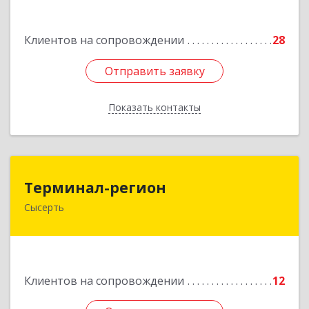
Подробнее
Клиентов на сопровождении
28
Отправить заявку
Отправить заявку
Показать контакты
Назад
Терминал-регион
Терминал-регион
Сысерть
624022, Свердловская обл, Сысертский р-н,
Сысерть г, Ленина ул, дом № 33, оф.209
Подробнее
Клиентов на сопровождении
12