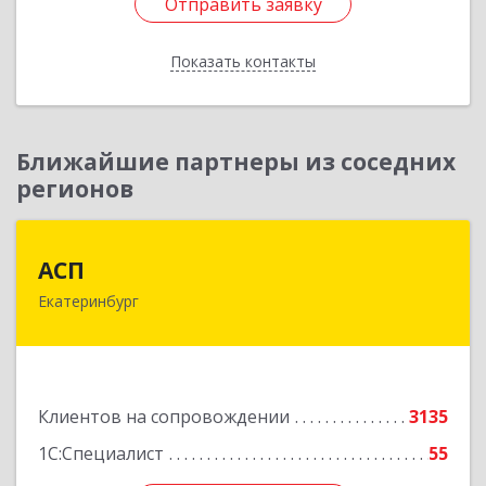
Отправить заявку
Отправить заявку
Показать контакты
Назад
Ближайшие партнеры из соседних
регионов
АСП
АСП
Екатеринбург
620075, Свердловская обл, Екатеринбург г,
Карла Либкнехта ул, строение 22, оф.521
Подробнее
Клиентов на сопровождении
3135
1С:Специалист
55