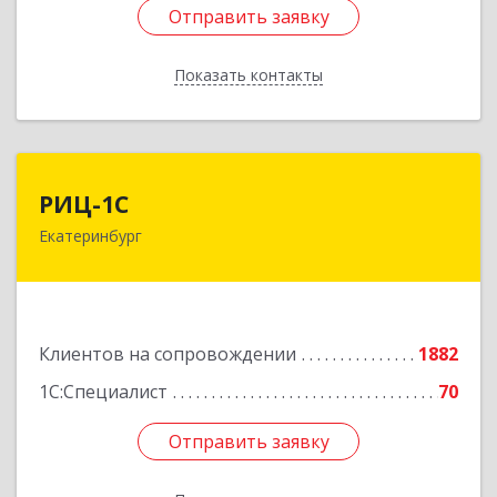
Отправить заявку
Отправить заявку
Показать контакты
Назад
РИЦ-1С
РИЦ-1С
Екатеринбург
620102, Свердловская обл, Екатеринбург г,
Фурманова ул, дом № 124
Подробнее
Клиентов на сопровождении
1882
1С:Специалист
70
Отправить заявку
Отправить заявку