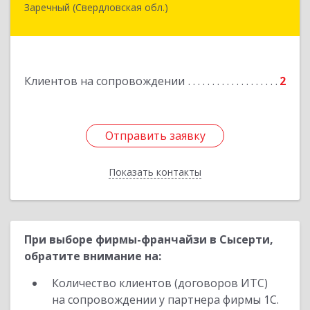
Заречный (Свердловская обл.)
Свердловская обл, г. Заречный, ул. Кузнецова,
д.24, оф.72
Подробнее
Клиентов на сопровождении
2
Отправить заявку
Отправить заявку
Показать контакты
Назад
При выборе фирмы-франчайзи в Сысерти,
обратите внимание на:
Количество клиентов (договоров ИТС)
на сопровождении у партнера фирмы 1С.