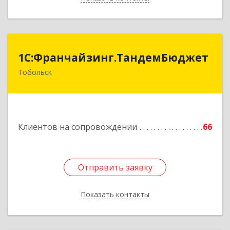
1С:Франчайзинг.ТандемБюджет
1С:Франчайзинг.ТандемБюджет
Тобольск
Подробнее
Клиентов на сопровождении
66
Отправить заявку
Отправить заявку
Показать контакты
Назад