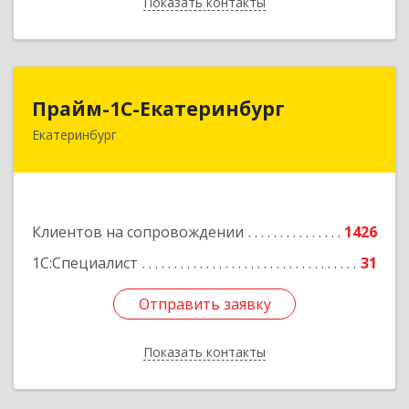
Показать контакты
Назад
Прайм-1С-Екатеринбург
Прайм-1С-Екатеринбург
Екатеринбург
620142, Свердловская обл, Екатеринбург г, 8
Марта ул, дом № 49, оф.609
Подробнее
Клиентов на сопровождении
1426
1С:Специалист
31
Отправить заявку
Отправить заявку
Показать контакты
Назад