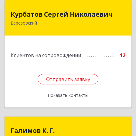
Курбатов Сергей Николаевич
Курбатов Сергей Николаевич
Березовский
623 701, 623701, Свердловская обл,
Березовский г, Театральная ул, д. 28, кв.43
Подробнее
Клиентов на сопровождении
12
Отправить заявку
Отправить заявку
Показать контакты
Назад
Галимов К. Г.
Галимов К. Г.