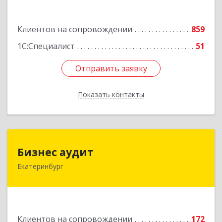
Подробнее
Клиентов на сопровождении
859
1С:Специалист
51
Отправить заявку
Отправить заявку
Показать контакты
Назад
Бизнес аудит
Бизнес аудит
Екатеринбург
620062, Свердловская обл, Екатеринбург г,
Гагарина ул, дом № 14, оф.908
Подробнее
Клиентов на сопровождении
172