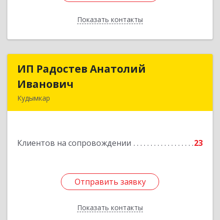
Показать контакты
Назад
ИП Радостев Анатолий
ИП Радостев Анатолий
Иванович
Иванович
Кудымкар
619000, Пермский край, Кудымкар г, Герцена
ул, дом № 52
Клиентов на сопровождении
23
Подробнее
Отправить заявку
Отправить заявку
Показать контакты
Назад