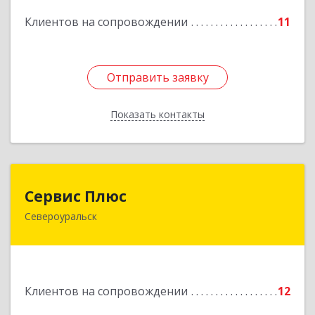
Клиентов на сопровождении
11
Отправить заявку
Отправить заявку
Показать контакты
Назад
Сервис Плюс
Сервис Плюс
Североуральск
624480, Свердловская обл, Североуральск г,
Ленина ул, дом № 10, кв.оф.1
Подробнее
Клиентов на сопровождении
12