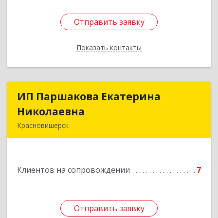
Отправить заявку
Отправить заявку
Показать контакты
Назад
ИП Паршакова Екатерина
ИП Паршакова Екатерина
Николаевна
Николаевна
Красновишерск
618590, Пермский край, Красновишерск г,
Карла Маркса ул, дом № 27, кв.8
Клиентов на сопровождении
7
Подробнее
Отправить заявку
Отправить заявку