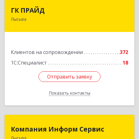
ГК ПРАЙД
ГК ПРАЙД
Лысьва
618909, Пермский край, Лысьва г, Репина ул,
дом № 41
Подробнее
Клиентов на сопровождении
372
1С:Специалист
18
Отправить заявку
Отправить заявку
Показать контакты
Назад
Компания Информ Сервис
Компания Информ Сервис
Лысьва