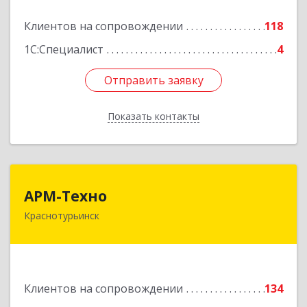
Подробнее
Клиентов на сопровождении
118
1С:Специалист
4
Отправить заявку
Отправить заявку
Показать контакты
Назад
АРМ-Техно
АРМ-Техно
Краснотурьинск
624447, Свердловская обл, Краснотурьинск г,
Чкалова ул, дом № 4, оф.119
Подробнее
Клиентов на сопровождении
134