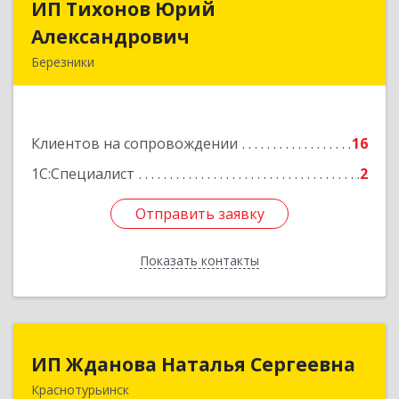
ИП Тихонов Юрий
ИП Тихонов Юрий
Александрович
Александрович
Березники
618400, Пермский край, Березники г, Карла
Маркса ул, дом № 48, оф.431
Клиентов на сопровождении
16
Подробнее
1С:Специалист
2
Отправить заявку
Отправить заявку
Показать контакты
Назад
ИП Жданова Наталья Сергеевна
ИП Жданова Наталья Сергеевна
Краснотурьинск