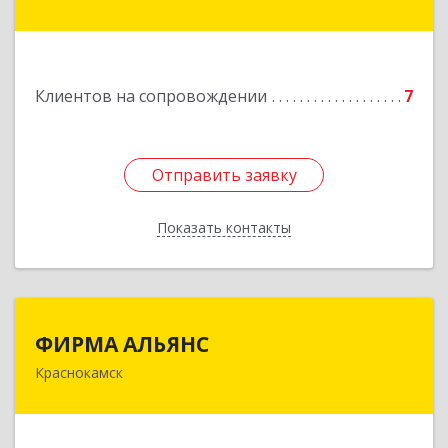
Подробнее
Клиентов на сопровождении
7
Отправить заявку
Отправить заявку
Показать контакты
Назад
ФИРМА АЛЬЯНС
ФИРМА АЛЬЯНС
Краснокамск
Подробнее