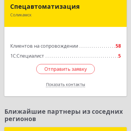
Спецавтоматизация
Спецавтоматизация
Соликамск
618547, Пермский край, Соликамск г,
Транспортная ул, дом № 4
Подробнее
Клиентов на сопровождении
58
1С:Специалист
5
Отправить заявку
Отправить заявку
Показать контакты
Назад
Ближайшие партнеры из соседних
регионов