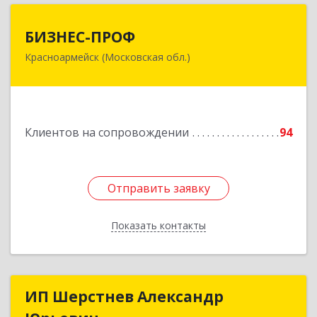
БИЗНЕС-ПРОФ
БИЗНЕС-ПРОФ
Красноармейск (Московская обл.)
141290, Московская обл, Красноармейск г,
Чкалова ул, дом № 8, оф.7
Подробнее
Клиентов на сопровождении
94
Отправить заявку
Отправить заявку
Показать контакты
Назад
ИП Шерстнев Александр
ИП Шерстнев Александр