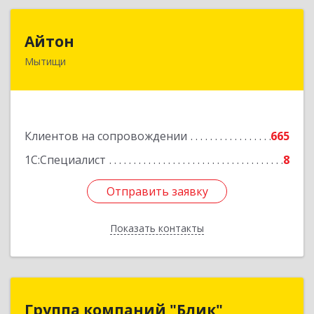
Айтон
Айтон
Мытищи
141006, Московская обл, Мытищи г,
Олимпийский пр-кт, строение 10, пом.1А,8
Подробнее
Клиентов на сопровождении
665
1С:Специалист
8
Отправить заявку
Отправить заявку
Показать контакты
Назад
Группа компаний "Блик"
Группа компаний "Блик"