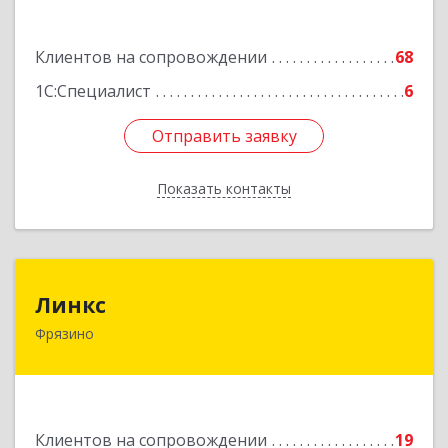
Подробнее
Клиентов на сопровождении
68
1С:Специалист
6
Отправить заявку
Отправить заявку
Показать контакты
Назад
Линкс
Линкс
Фрязино
141190, Московская обл, Фрязино г, Заводской
проезд, дом № 3, кв.133
Подробнее
Клиентов на сопровождении
19