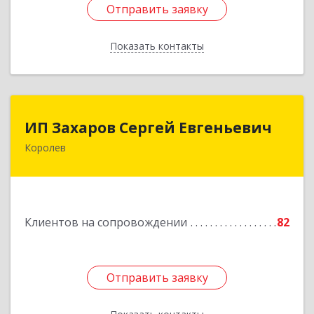
Отправить заявку
Отправить заявку
Показать контакты
Назад
ИП Захаров Сергей Евгеньевич
ИП Захаров Сергей Евгеньевич
Королев
141092, Московская обл, Королев г,
Юбилейный мкр, Пушкинская ул, дом № 13,
кв.115
Подробнее
Клиентов на сопровождении
82
Отправить заявку
Отправить заявку