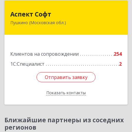
Аспект Софт
Аспект Софт
Пушкино (Московская обл.)
141205, Московская обл, Пушкинский р-н,
Пушкино г, Московский пр-кт, дом № 44, пом.4
Подробнее
Клиентов на сопровождении
254
1С:Специалист
2
Отправить заявку
Отправить заявку
Показать контакты
Назад
Ближайшие партнеры из соседних
регионов