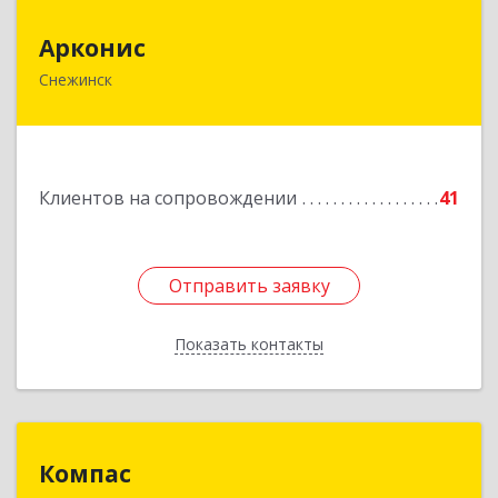
Арконис
Арконис
Снежинск
456773, Челябинская обл, Снежинск г,
Захаренкова ул, дом № 1
Подробнее
Клиентов на сопровождении
41
Отправить заявку
Отправить заявку
Показать контакты
Назад
Компас
Компас