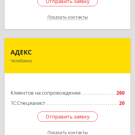
Отправить заявку
Отправить заявку
Показать контакты
Назад
АДЕКС
АДЕКС
Челябинск
454080, Челябинская обл, Челябинск г, Смирных
ул, дом № 15А, пом.51
Подробнее
Клиентов на сопровождении
260
1С:Специалист
20
Отправить заявку
Отправить заявку
Показать контакты
Назад