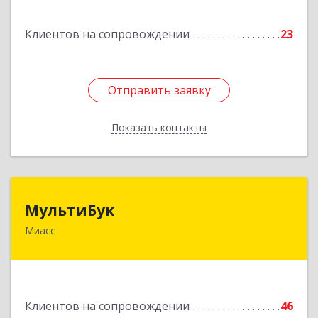
Подробнее
Клиентов на сопровождении
23
Отправить заявку
Отправить заявку
Показать контакты
Назад
МультиБук
МультиБук
Миасс
456318, Челябинская обл, Миасс г, Жуковского
ул, дом № 8, кв.61
Подробнее
Клиентов на сопровождении
46