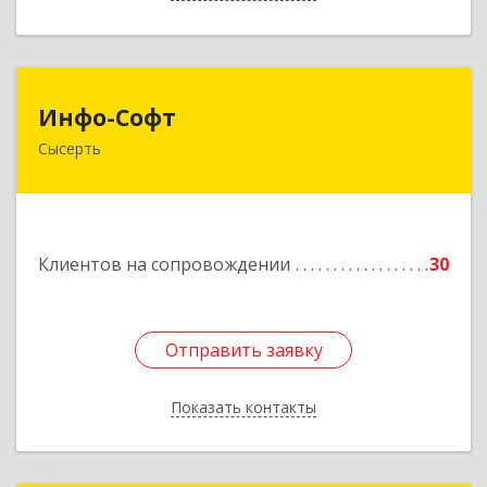
Инфо-Софт
Инфо-Софт
Сысерть
624021, Свердловская обл, Сысерть г, Коммуны
ул, дом № 39, кв.13
Подробнее
Клиентов на сопровождении
30
Отправить заявку
Отправить заявку
Показать контакты
Назад