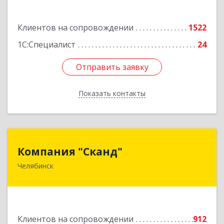
Подробнее
Клиентов на сопровождении
1522
1С:Специалист
24
Отправить заявку
Отправить заявку
Показать контакты
Назад
Компания "Сканд"
Компания "Сканд"
Челябинск
454091, Челябинская обл, Челябинск г,
Революции пл, дом № 7, оф.1.16
Подробнее
Клиентов на сопровождении
912