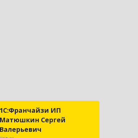
1С:Франчайзи ИП
1С:Франчайзи ИП
Матюшкин Сергей
Матюшкин Сергей
Валерьевич
Валерьевич