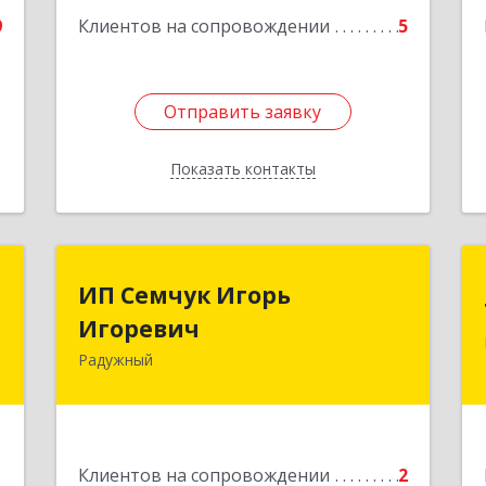
9
Клиентов на сопровождении
5
Отправить заявку
Отправить заявку
Показать контакты
Назад
в
ИП Семчук Игорь
ИП Семчук Игорь
ч
Игоревич
Игоревич
Радужный
,
628464, ХМАО-Югра, г. Радужный, 1
2
мкн., строение 43
е
Подробнее
1
Клиентов на сопровождении
2