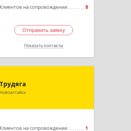
Подробнее
Клиентов на сопровождении
8
Отправить заявку
Отправить заявку
Показать контакты
Назад
Трудяга
Трудяга
658080, Алтайский край, Новоалтайск
Новоалтайск
г, Прудская ул, дом № 10-21
Подробнее
Клиентов на сопровождении
1