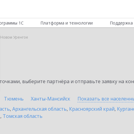
ограммы 1С
Платформа и технологии
Поддержка 
в Новом Уренгое
очками, выберите партнёра и отправьте заявку на ко
Тюмень
Ханты-Мансийск
Показать все населен
асть
,
Архангельская область
,
Красноярский край
,
Курган
ь
,
Томская область