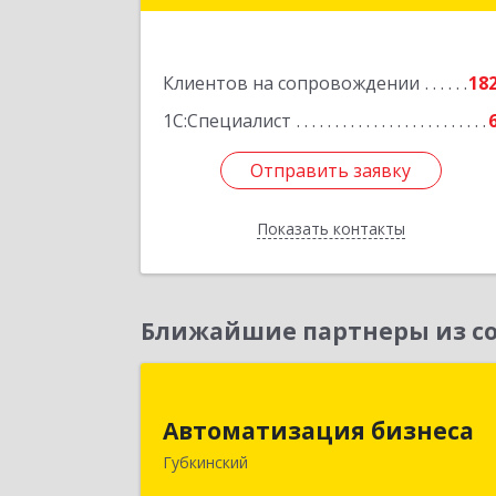
Подробне
Клиентов на сопровождении
18
1С:Специалист
Отправить заявку
Отправить заявку
Показать контакты
Назад
Ближайшие партнеры из со
Автоматизация бизнес
Автоматизация бизнеса
629830, Ямало-Ненецкий АО
Губкинский
Губкинский г, мкр.6, дом № 