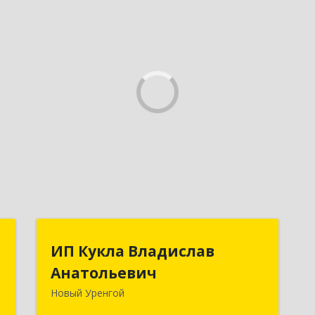
М
ИП Кукла Владислав
ИП Кукла Владислав
Анатольевич
Анатольевич
й
м
Новый Уренгой
629306, Ямало-Ненецкий АО, Новый
4
Уренгой г, Интернациональная ул,