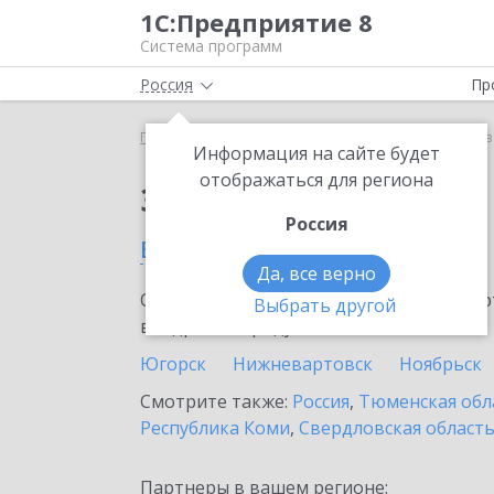
1С:Предприятие 8
Система программ
Россия
Пр
Главная
Сервисы ИТС
1С:Кредит
1С:Кредит 
Информация на сайте будет
отображаться для региона
Заказать 1С:Кредит
Россия
в Новом Уренгое
Да, все верно
Ознакомьтесь с информационными карт
Выбрать другой
внедрение продукта.
Югорск
Нижневартовск
Ноябрьск
Смотрите также:
Россия
,
Тюменская обл
Республика Коми
,
Свердловская област
Партнеры в вашем регионе: