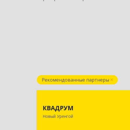
Рекомендованные партнеры
КВАДРУ
КВАДРУМ
629309, Ямало-Ненецкий АО, Новы
Новый Уренгой
Уренгой г, Северное Кольцо ул, до
№ 1