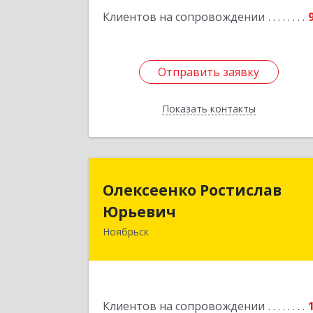
Клиентов на сопровождении
Отправить заявку
Отправить заявку
Показать контакты
Назад
Олексеенко Ростисла
Олексеенко Ростислав
Юрьеви
Юрьевич
Ноябрьск
629804, Ямало-Ненецкий АО
Ноябрьск г, УТАДС п, дом № 84, кв.
Подробне
Клиентов на сопровождении