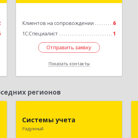
дом № 2, кв.57
е
Подробнее
2
Клиентов на сопровождении
6
6
1С:Специалист
1
Отправить заявку
Отправить заявку
Показать контакты
Назад
седних регионов
а
Системы учета
Системы учета
,
628462, Ханты-Мансийский
Радужный
5
Автономный округ - Югра АО,