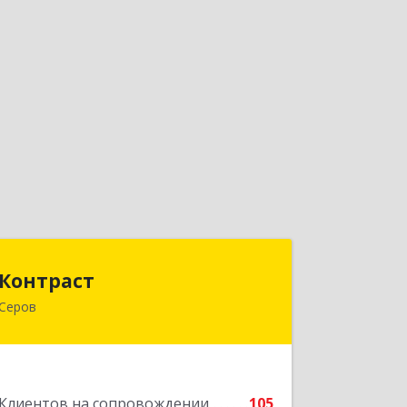
Контраст
Контраст
Серов
624993, Свердловская обл, Серов г,
Ленина ул, дом № 187
Подробнее
Клиентов на сопровождении
105