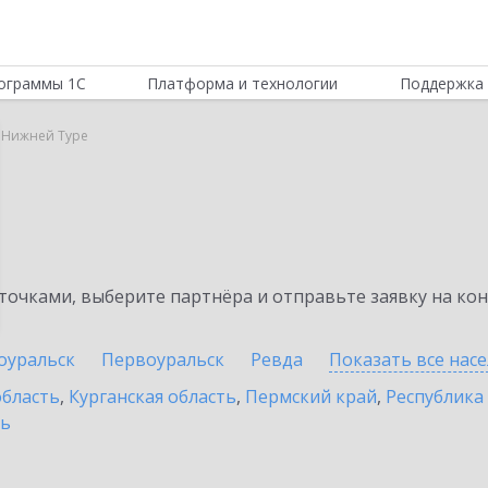
ограммы 1С
Платформа и технологии
Поддержка 
в Нижней Туре
очками, выберите партнёра и отправьте заявку на ко
оуральск
Первоуральск
Ревда
Показать все нас
область
,
Курганская область
,
Пермский край
,
Республика
ть