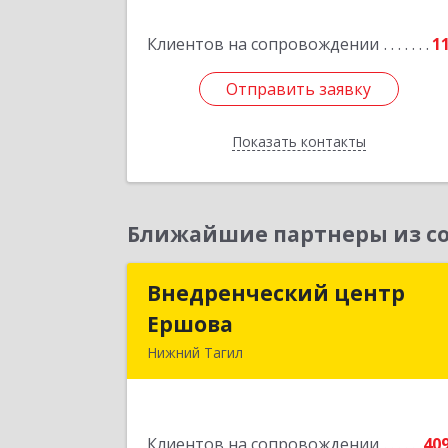
7, кв.3
Клиентов на сопровождении
1
Подробне
Отправить заявку
Отправить заявку
Показать контакты
Назад
Ближайшие партнеры из со
Внедренческий центр
Внедренческий цент
Ершова
Ершов
Нижний Тагил
622030, Свердловская обл, Нижни
Тагил г, Черноисточинское ш, дом 
58А, оф.
Клиентов на сопровождении
40