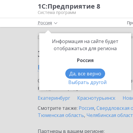
1С:Предприятие 8
Система программ
Россия
Пр
Главная
Сервисы ИТС
1С:Кредит
1С:Кредит 
Информация на сайте будет
отображаться для региона
Заказать 1С:Кредит
Россия
в Нижней Туре
Да, все верно
Ознакомьтесь с информационными карт
Выбрать другой
внедрение продукта.
Екатеринбург
Краснотурьинск
Нов
Смотрите также:
Россия
,
Свердловская 
Тюменская область
,
Челябинская облас
Партнеры в вашем регионе: