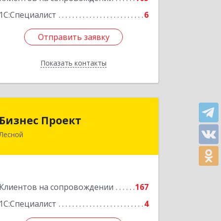
1С:Специалист
6
Отправить заявку
Отправить заявку
Показать контакты
Назад
Бизнес Проект
Бизнес Проект
Лесной
624200, Свердловская обл, Лесной г,
Сиротина ул, дом № 11
Подробнее
Клиентов на сопровождении
167
1С:Специалист
4