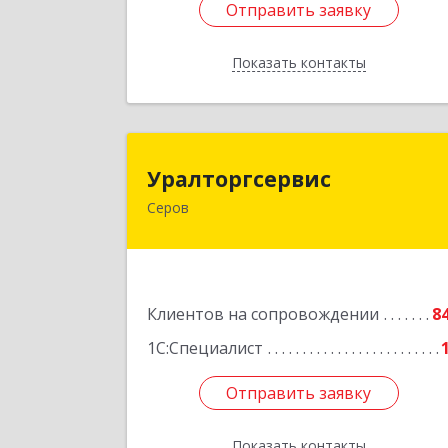
Отправить заявку
Отправить заявку
Показать контакты
Назад
Уралторгсерви
Уралторгсервис
Серов
624980, Свердловская обл, Серов г
Кирова ул, дом № 
Подробне
Клиентов на сопровождении
8
1С:Специалист
Отправить заявку
Отправить заявку
Показать контакты
Назад