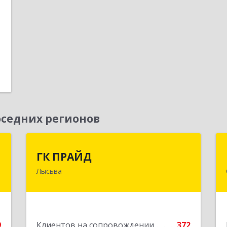
0
1
е
седних регионов
р
ГК ПРАЙД
ГК ПРАЙД
а
Лысьва
618909, Пермский край, Лысьва г,
Репина ул, дом № 41
й
№
Подробнее
6
9
Клиентов на сопровождении
372