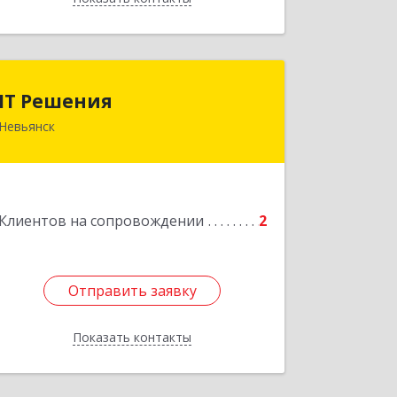
IT Решения
IT Решения
Невьянск
Подробнее
Клиентов на сопровождении
2
Отправить заявку
Отправить заявку
Показать контакты
Назад