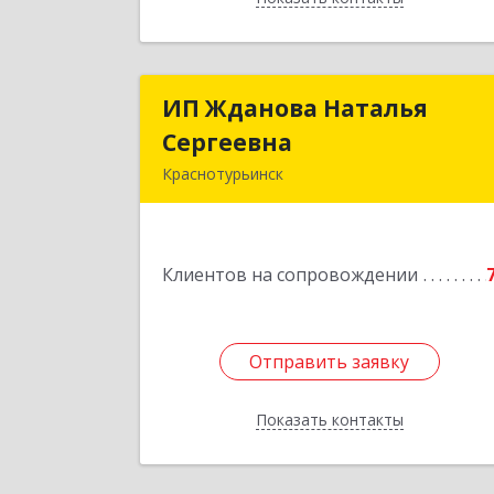
ИП Жданова Наталья
ИП Жданова Наталь
Сергеевна
Сергеевн
Краснотурьинск
Подробне
Клиентов на сопровождении
Отправить заявку
Отправить заявку
Показать контакты
Назад