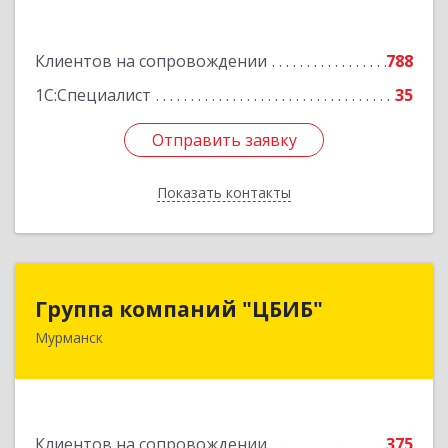
Подробнее
Клиентов на сопровождении
788
1С:Специалист
35
Отправить заявку
Отправить заявку
Показать контакты
Назад
Группа компаний "ЦБИБ"
Группа компаний "ЦБИБ"
Мурманск
183010, Мурманская обл, Мурманск г, Кирова
пр-кт, дом № 17
Подробнее
Клиентов на сопровождении
375