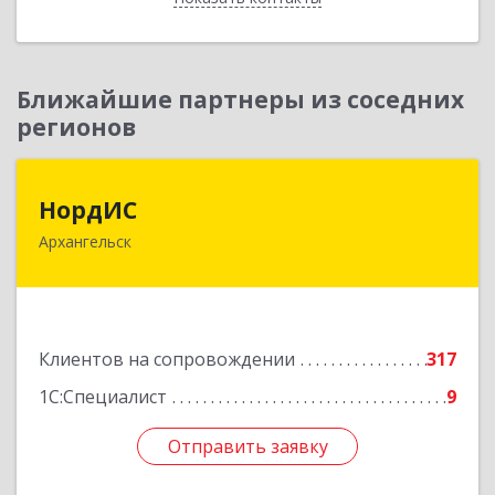
Ближайшие партнеры из соседних
регионов
НордИС
НордИС
Архангельск
163071, Архангельская обл, Архангельск г,
Гайдара ул, дом № 55, оф.18
Подробнее
Клиентов на сопровождении
317
1С:Специалист
9
Отправить заявку
Отправить заявку