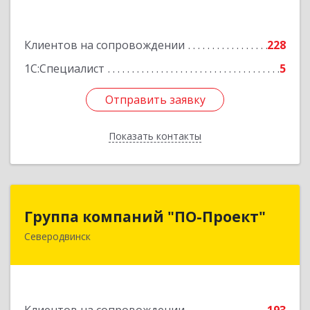
оф.13
Подробнее
Клиентов на сопровождении
228
1С:Специалист
5
Отправить заявку
Отправить заявку
Показать контакты
Назад
Группа компаний "ПО-Проект"
Группа компаний "ПО-Проект"
Северодвинск
164500, Архангельская обл, Северодвинск г,
Бойчука ул, дом № 3, оф.401
Подробнее