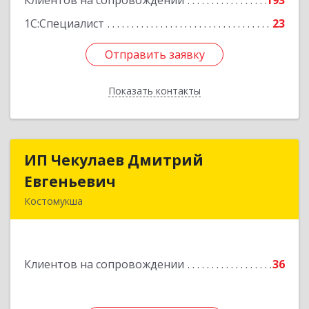
Клиентов на сопровождении
193
1С:Специалист
23
Отправить заявку
Отправить заявку
Показать контакты
Назад
ИП Чекулаев Дмитрий
ИП Чекулаев Дмитрий
Евгеньевич
Евгеньевич
Костомукша
Подробнее
Клиентов на сопровождении
36