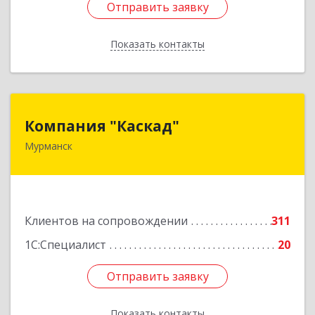
Отправить заявку
Отправить заявку
Показать контакты
Назад
Компания "Каскад"
Компания "Каскад"
Мурманск
183038, Мурманская обл, Мурманск г, Бабикова
проезд, дом № 12, кв.59
Подробнее
Клиентов на сопровождении
311
1С:Специалист
20
Отправить заявку
Отправить заявку
Показать контакты
Назад