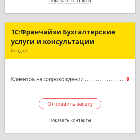
Показать контакты
Назад
1С:Франчайзи Бухгалтерские
1С:Франчайзи Бухгалтерские
услуги и консультации
услуги и консультации
Ковдор
Подробнее
Клиентов на сопровождении
9
Отправить заявку
Отправить заявку
Показать контакты
Назад