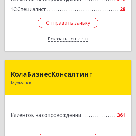
1С:Специалист
28
Отправить заявку
Отправить заявку
Показать контакты
Назад
КолаБизнесКонсалтинг
КолаБизнесКонсалтинг
Мурманск
183074, Мурманская обл, Мурманск г,
Полярный Круг ул, дом № 3
Подробнее
Клиентов на сопровождении
361