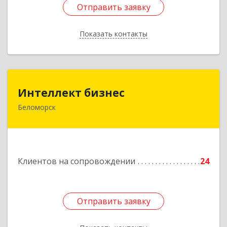
Отправить заявку
Отправить заявку
Показать контакты
Назад
Интеллект бизнес
Интеллект бизнес
Беломорск
г. Беломорск, Портовое шоссе, д.1
Подробнее
Клиентов на сопровождении
24
Отправить заявку
Отправить заявку