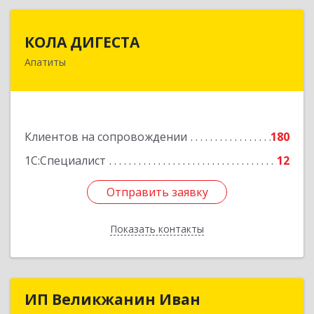
КОЛА ДИГЕСТА
КОЛА ДИГЕСТА
Апатиты
184209, Мурманская обл, Апатиты г,
Космонавтов ул, дом № 17
Подробнее
Клиентов на сопровождении
180
1С:Специалист
12
Отправить заявку
Отправить заявку
Показать контакты
Назад
ИП Великжанин Иван
ИП Великжанин Иван