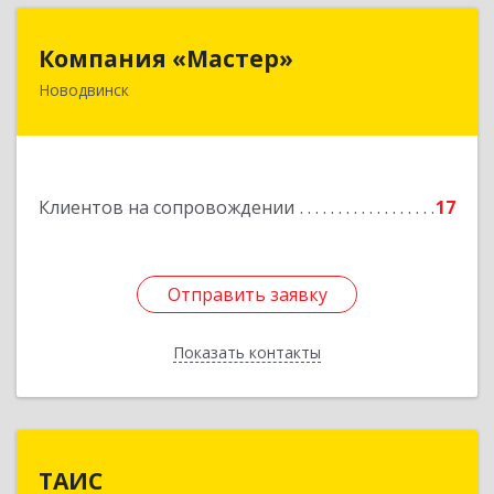
Компания «Мастер»
Компания «Мастер»
Новодвинск
164902, Архангельская обл, Новодвинск г,
Космонавтов ул, дом № 6, пом.1
Подробнее
Клиентов на сопровождении
17
Отправить заявку
Отправить заявку
Показать контакты
Назад
ТАИС
ТАИС