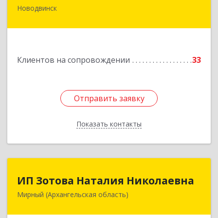
Новодвинск
164902, Архангельская обл, Новодвинск г,
Димитрова ул, дом № 4а
Подробнее
Клиентов на сопровождении
33
Отправить заявку
Отправить заявку
Показать контакты
Назад
ИП Зотова Наталия Николаевна
ИП Зотова Наталия Николаевна
Мирный (Архангельская область)
164170, г.Мирный, Архангельской обл.,
ул.Советская, д.8, кв.80