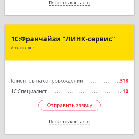
Показать контакты
Назад
1С:Франчайзи "ЛИНК-сервис"
1С:Франчайзи "ЛИНК-сервис"
Архангельск
163000, Архангельская обл, Архангельск г,
Ленина пл., дом № 4, оф.1810 (18 этаж)
Подробнее
Клиентов на сопровождении
318
1С:Специалист
10
Отправить заявку
Отправить заявку
Показать контакты
Назад