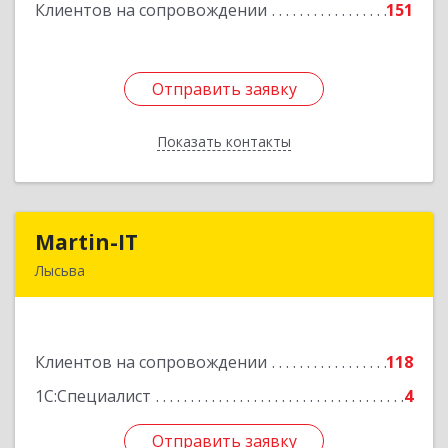
Клиентов на сопровождении
151
Подробнее
Отправить заявку
Отправить заявку
Показать контакты
Назад
Martin-IT
Martin-IT
Лысьва
618900, Пермский край, Лысьва г, Смышляева
ул, дом № 36, этаж 3, оф.7
Клиентов на сопровождении
118
Подробнее
1С:Специалист
4
Отправить заявку
Отправить заявку