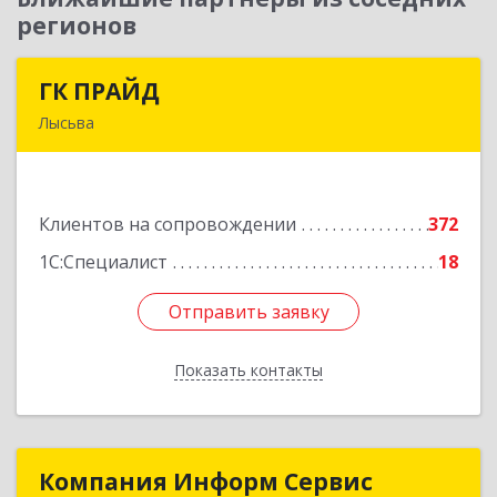
регионов
ГК ПРАЙД
ГК ПРАЙД
Лысьва
618909, Пермский край, Лысьва г, Репина ул,
дом № 41
Клиентов на сопровождении
372
Подробнее
1С:Специалист
18
Отправить заявку
Отправить заявку
Показать контакты
Назад
Компания Информ Сервис
Компания Информ Сервис