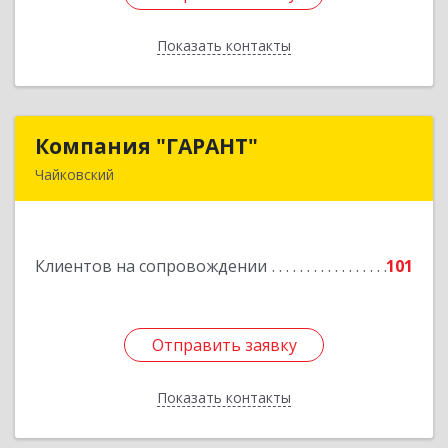
Показать контакты
Назад
Компания "ГАРАНТ"
Компания "ГАРАНТ"
Чайковский
617760, Пермский край, Чайковский г, Карла
Маркса ул, дом № 31, оф.3
Клиентов на сопровождении
101
Подробнее
Отправить заявку
Отправить заявку
Показать контакты
Назад