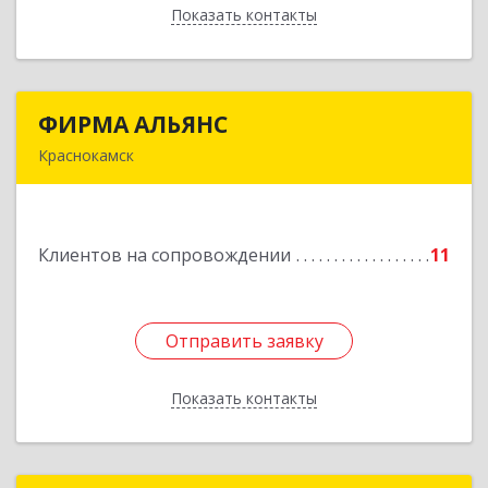
Показать контакты
Назад
ФИРМА АЛЬЯНС
ФИРМА АЛЬЯНС
Краснокамск
Подробнее
Клиентов на сопровождении
11
Отправить заявку
Отправить заявку
Показать контакты
Назад