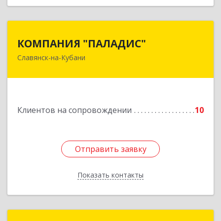
КОМПАНИЯ "ПАЛАДИС"
КОМПАНИЯ "ПАЛАДИС"
Славянск-на-Кубани
353560, Краснодарский край, Славянский р-н,
Славянск-на-Кубани г, Краснофлотская ул, дом
№ 19, оф.1
Подробнее
Клиентов на сопровождении
10
Отправить заявку
Отправить заявку
Показать контакты
Назад