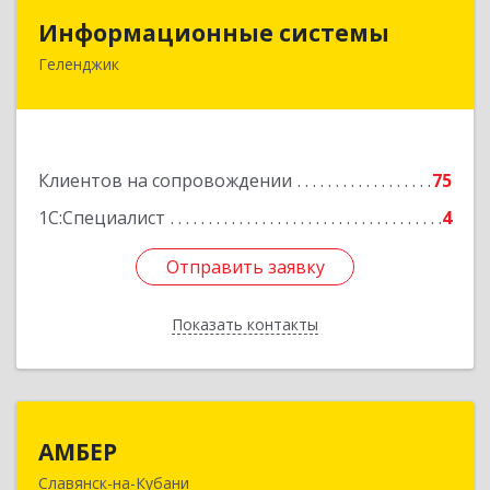
Информационные системы
Информационные системы
Геленджик
353475, Краснодарский край, Геленджик г,
Нахимова ул, дом № 2
Подробнее
Клиентов на сопровождении
75
1С:Специалист
4
Отправить заявку
Отправить заявку
Показать контакты
Назад
АМБЕР
АМБЕР
Славянск-на-Кубани
353562, Краснодарский край, Славянский р-н,