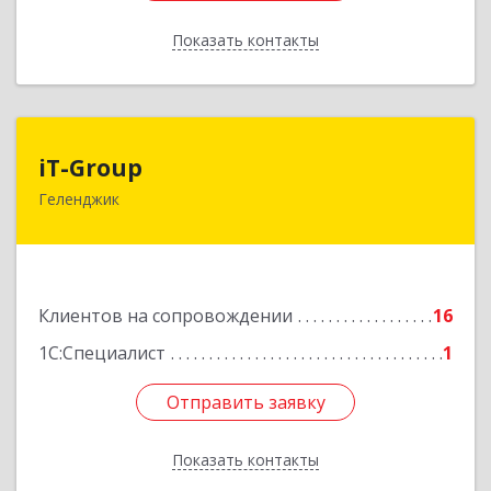
Показать контакты
Назад
iT-Group
iT-Group
Геленджик
353460, Краснодарский край, Геленджик г,
Керченская ул, дом № 4, оф.6
Подробнее
Клиентов на сопровождении
16
1С:Специалист
1
Отправить заявку
Отправить заявку
Показать контакты
Назад