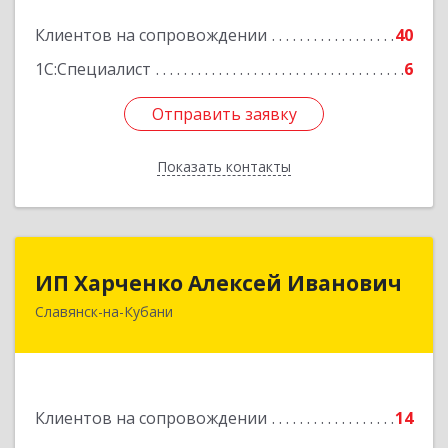
Подробнее
Клиентов на сопровождении
40
1С:Специалист
6
Отправить заявку
Отправить заявку
Показать контакты
Назад
ИП Харченко Алексей Иванович
ИП Харченко Алексей Иванович
Славянск-на-Кубани
353 579, Краснодарский край, ст.Петровская,
ул.Кирпичная д.32
Подробнее
Клиентов на сопровождении
14