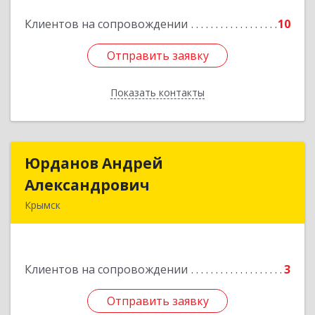
Клиентов на сопровождении
10
Подробнее
Отправить заявку
Отправить заявку
Показать контакты
Назад
Юрданов Андрей
Юрданов Андрей
Александрович
Александрович
Крымск
353384 Краснодарский край г. Крымск ул.
Юбилейная 8
Клиентов на сопровождении
3
Подробнее
Отправить заявку
Отправить заявку