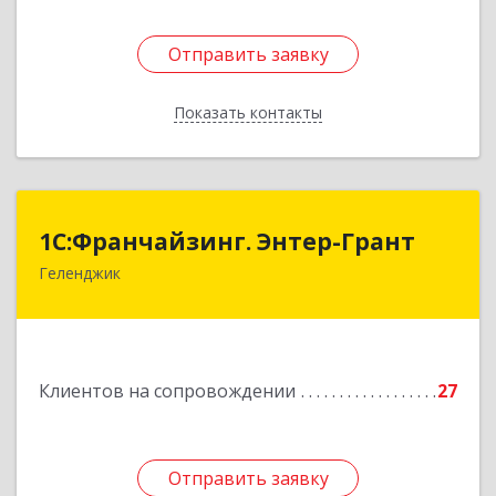
Отправить заявку
Отправить заявку
Показать контакты
Назад
1С:Франчайзинг. Энтер-Грант
1С:Франчайзинг. Энтер-Грант
Геленджик
353467, Краснодарский край, Геленджик г,
Дачная ул, дом № 17
Подробнее
Клиентов на сопровождении
27
Отправить заявку
Отправить заявку