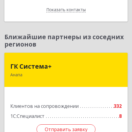
Показать контакты
Назад
Ближайшие партнеры из соседних
регионов
ГК Система+
ГК Система+
Анапа
353450, Краснодарский край, Анапский р-н,
Анапа г, Лермонтова ул, дом № 116, корпус Г,
оф.7
Подробнее
Клиентов на сопровождении
332
1С:Специалист
8
Отправить заявку
Отправить заявку