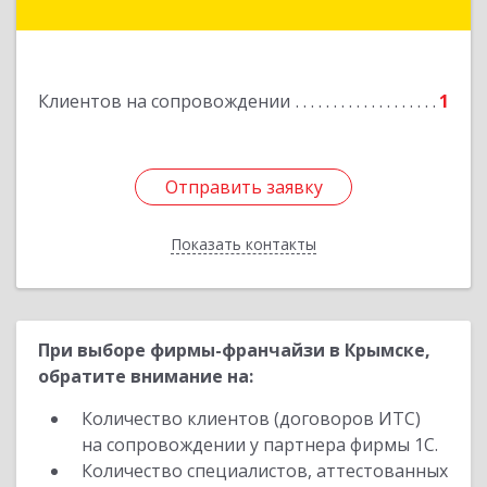
г.п. Абинское, Абинск г, Промышленная ул, дом
№ 4, каб.311
Подробнее
Клиентов на сопровождении
1
Отправить заявку
Отправить заявку
Показать контакты
Назад
При выборе фирмы-франчайзи в Крымске,
обратите внимание на:
Количество клиентов (договоров ИТС)
на сопровождении у партнера фирмы 1С.
Количество специалистов, аттестованных