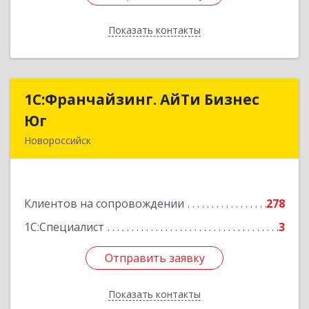
Показать контакты
Назад
1С:Франчайзинг. АйТи Бизнес
1С:Франчайзинг. АйТи Бизнес
Юг
Юг
Новороссийск
353907, Краснодарский край, Новороссийск г,
Видова ул, дом № 65, оф.2
Клиентов на сопровождении
278
Подробнее
1С:Специалист
3
Отправить заявку
Отправить заявку
Показать контакты
Назад