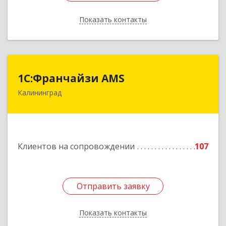
Показать контакты
Назад
1С:Франчайзи AMS
1С:Франчайзи AMS
Калининград
238325, Калининградская обл, Гурьевский р-н,
Луговое п, Центральная ул, дом № 17
Подробнее
Клиентов на сопровождении
107
Отправить заявку
Отправить заявку
Показать контакты
Назад