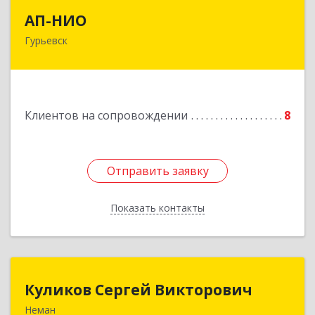
АП-НИО
АП-НИО
Гурьевск
238300 Калининградская обл, Гурьевск г,
Советская ул, дом № 22, кв. № 26
Подробнее
Клиентов на сопровождении
8
Отправить заявку
Отправить заявку
Показать контакты
Назад
Куликов Сергей Викторович
Куликов Сергей Викторович
Неман
238710, Калининградская обл, Неман г,