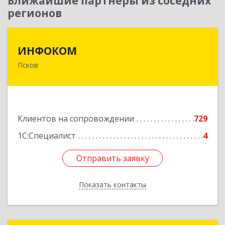
Ближайшие партнеры из соседних
регионов
ИНФОКОМ
ИНФОКОМ
Псков
180000, Псковская обл, Псков г, Советская ул,
дом № 42г
Подробнее
Клиентов на сопровождении
729
1С:Специалист
4
Отправить заявку
Отправить заявку
Показать контакты
Назад