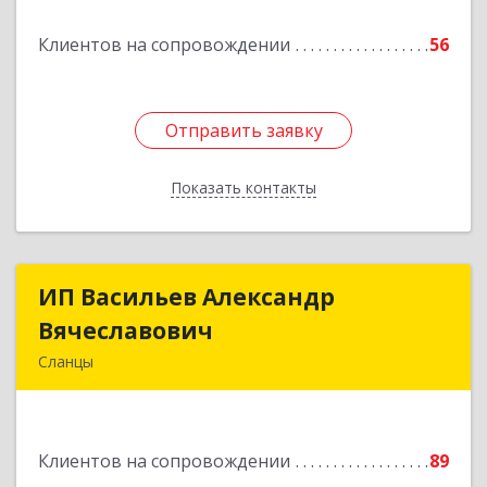
Клиентов на сопровождении
56
Отправить заявку
Отправить заявку
Показать контакты
Назад
ИП Васильев Александр
ИП Васильев Александр
Вячеславович
Вячеславович
Сланцы
Ленинградская обл, Сланцы г, Спортивная ул,
дом № 2
Клиентов на сопровождении
89
Подробнее