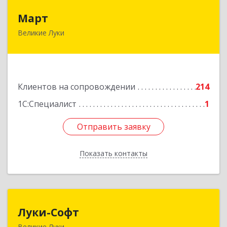
Март
Март
Великие Луки
182113, Псковская обл, Великие Луки г,
Ботвина ул, дом № 17 А, пом.1003
Подробнее
Клиентов на сопровождении
214
1С:Специалист
1
Отправить заявку
Отправить заявку
Показать контакты
Назад
Луки-Софт
Луки-Софт
Великие Луки