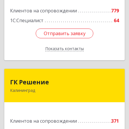
Подробнее
Клиентов на сопровождении
779
1С:Специалист
64
Отправить заявку
Отправить заявку
Показать контакты
Назад
ГК Решение
ГК Решение
Калининград
236038, Калининградская обл, Калининград г,
Липовая аллея ул, дом № 2
Подробнее
Клиентов на сопровождении
371