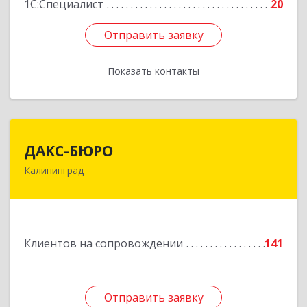
1С:Специалист
20
Отправить заявку
Отправить заявку
Показать контакты
Назад
ДАКС-БЮРО
ДАКС-БЮРО
Калининград
236006, Калининградская обл, Калининград г,
Маршала Баграмяна ул, дом № 36, оф.V, VII
Подробнее
Клиентов на сопровождении
141
Отправить заявку
Отправить заявку