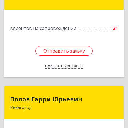
Красноармейская ул, дом № 8, кв.60
Подробнее
Клиентов на сопровождении
21
Отправить заявку
Отправить заявку
Показать контакты
Назад
Попов Гарри Юрьевич
Попов Гарри Юрьевич
Ивангород
Подробнее