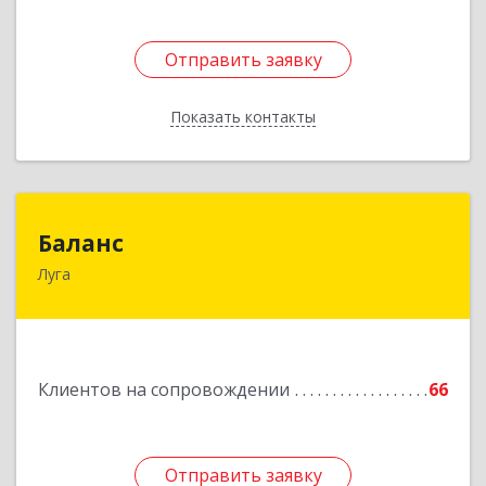
Отправить заявку
Отправить заявку
Показать контакты
Назад
Баланс
Баланс
Луга
188230, Ленинградская обл, Луга г, Урицкого
пр-кт, дом № 77а
Подробнее
Клиентов на сопровождении
66
Отправить заявку
Отправить заявку