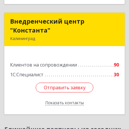
Внедренческий центр
Внедренческий центр
"Константа"
"Константа"
Калининград
236006, Калининградская обл, Калининград г,
К.Маркса ул, дом № 18, оф.701
Клиентов на сопровождении
90
Подробнее
1С:Специалист
30
Отправить заявку
Отправить заявку
Показать контакты
Назад