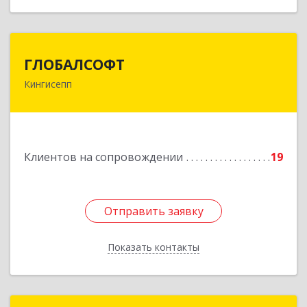
ГЛОБАЛСОФТ
ГЛОБАЛСОФТ
Кингисепп
188485, Ленинградская обл, Кингисеппский р-н,
Кингисепп г, Красногвардейская ул, дом № 6/13
Подробнее
Клиентов на сопровождении
19
Отправить заявку
Отправить заявку
Показать контакты
Назад