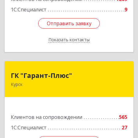
1С:Специалист
9
Отправить заявку
Отправить заявку
Показать контакты
Назад
ГК "Гарант-Плюс"
ГК "Гарант-Плюс"
Курск
305035, Курская обл, Курск г, Овечкина ул, дом
№ 14, пом.1
Подробнее
Клиентов на сопровождении
565
1С:Специалист
27