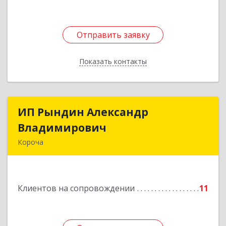
Отправить заявку
Отправить заявку
Показать контакты
Назад
ИП Рындин Александр
ИП Рындин Александр
Владимирович
Владимирович
Короча
309 201, Белгородская обл, Корочанский р-н,
Дальняя Игуменка с, Кураковка ул, дом № 76
Клиентов на сопровождении
11
Подробнее