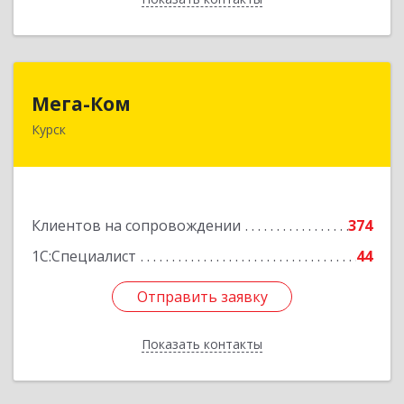
Мега-Ком
Мега-Ком
Курск
305001, Курская обл, Курск г, Красной Армии ул,
дом № 23 А
Подробнее
Клиентов на сопровождении
374
1С:Специалист
44
Отправить заявку
Отправить заявку
Показать контакты
Назад