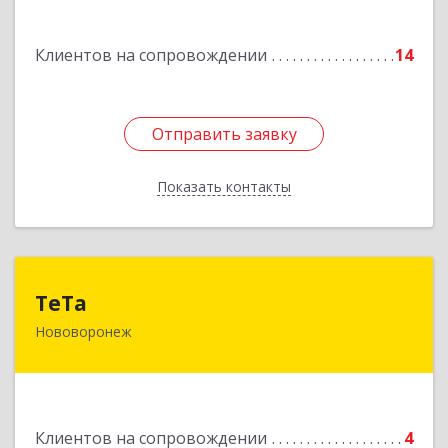
Подробнее
Клиентов на сопровождении
14
Отправить заявку
Отправить заявку
Показать контакты
Назад
ТеТа
ТеТа
Нововоронеж
396 073, Нововоронеж г, а/я, дом № 30
Подробнее
Клиентов на сопровождении
4