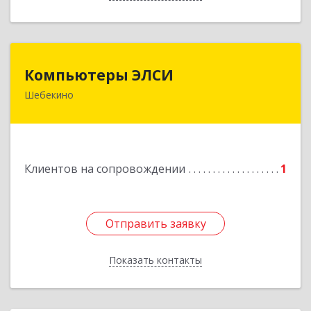
Компьютеры ЭЛСИ
Компьютеры ЭЛСИ
Шебекино
309290, Белгородская обл, Шебекино,
ул.Ленина , д.12
Подробнее
Клиентов на сопровождении
1
Отправить заявку
Отправить заявку
Показать контакты
Назад