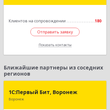
Губкин г, Мира ул, дом № 20, оф.506
Подробнее
Клиентов на сопровождении
180
Отправить заявку
Отправить заявку
Показать контакты
Назад
Ближайшие партнеры из соседних
регионов
1С:Первый Бит, Воронеж
1С:Первый Бит, Воронеж
Воронеж
394006, Воронежская обл, Воронеж г, 20-летия
Октября ул, дом № 119, оф.711