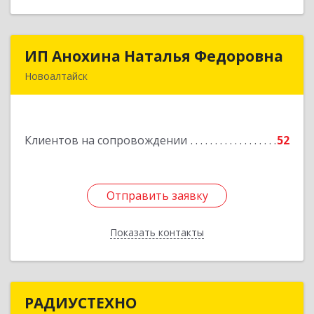
ИП Анохина Наталья Федоровна
ИП Анохина Наталья Федоровна
Новоалтайск
658041, Алтайский край, Новоалтайск г,
Белоярская ул, дом № 132
Клиентов на сопровождении
52
Подробнее
Отправить заявку
Отправить заявку
Показать контакты
Назад
РАДИУСТЕХНО
РАДИУСТЕХНО