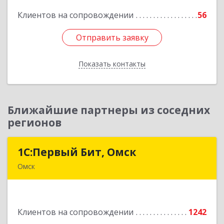
Клиентов на сопровождении
56
Подробнее
Отправить заявку
Отправить заявку
Показать контакты
Назад
Ближайшие партнеры из соседних
регионов
1С:Первый Бит, Омск
1С:Первый Бит, Омск
Омск
644099, Омская обл, Омск г, Гагарина ул, дом №
14, оф.208
Клиентов на сопровождении
1242
Подробнее