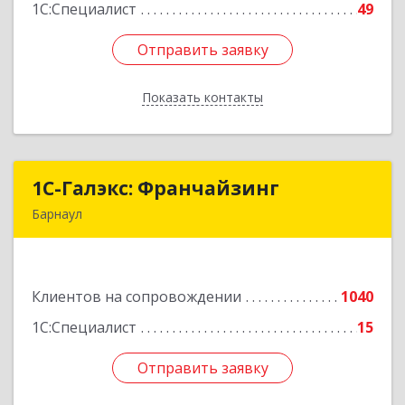
1С:Специалист
49
Отправить заявку
Отправить заявку
Показать контакты
Назад
1С-Галэкс: Франчайзинг
1С-Галэкс: Франчайзинг
Барнаул
656015, Алтайский край, Барнаул г, Деповская
ул, дом № 7, каб.А-105
Клиентов на сопровождении
1040
Подробнее
1С:Специалист
15
Отправить заявку
Отправить заявку