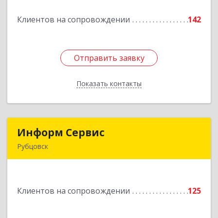
Клиентов на сопровождении
142
Подробнее
Отправить заявку
Отправить заявку
Показать контакты
Назад
Информ Сервис
Информ Сервис
Рубцовск
658204, Алтайский край, Рубцовск г, Алтайская
ул, дом № 7
Клиентов на сопровождении
125
Подробнее