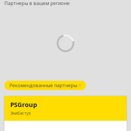
Партнеры в вашем регионе:
Рекомендованные партнеры
PSGroup
PSGroup
Экибастуз
КАЗАХСТАН, 141200, Павлодарская обл.,
Экибастуз г., Горняков, дом № 14, к.85