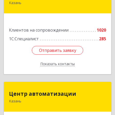
Казань
420088, Татарстан Респ, Казань г, Победы пр-
кт, дом № 159
Подробнее
Клиентов на сопровождении
1020
1С:Специалист
285
Отправить заявку
Отправить заявку
Показать контакты
Назад
Центр автоматизации
Центр автоматизации
Казань
420133, Татарстан Респ, Казань г, Ямашева пр-
кт, дом № 92