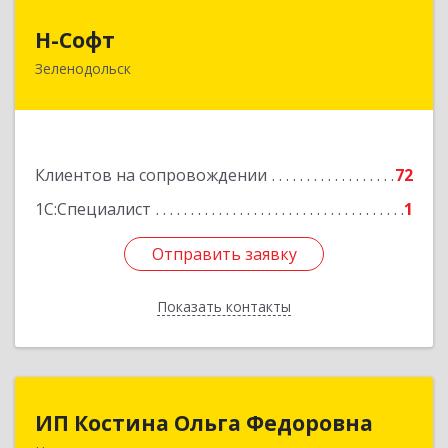
Н-Софт
Н-Софт
Зеленодольск
422521, Татарстан Респ (Татарстан),
Зеленодольский р-н, Зеленодольск г,
Универсиады ул, дом № 1
Подробнее
Клиентов на сопровождении
72
1С:Специалист
1
Отправить заявку
Отправить заявку
Показать контакты
Назад
ИП Костина Ольга Федоровна
ИП Костина Ольга Федоровна