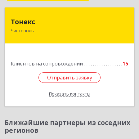
Тонекс
Тонекс
Чистополь
422980, Татарстан Респ, Чистопольский р-н,
Чистополь г, К.Маркса ул, дом № 23, кв.10
Подробнее
Клиентов на сопровождении
15
Отправить заявку
Отправить заявку
Показать контакты
Назад
Ближайшие партнеры из соседних
регионов