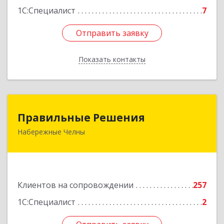
1С:Специалист
7
Отправить заявку
Отправить заявку
Показать контакты
Назад
Правильные Решения
Правильные Решения
Набережные Челны
423832, Татарстан Респ, Набережные Челны г,
Дружбы Народов пр-кт, дом № 38А, кв.55
Подробнее
Клиентов на сопровождении
257
1С:Специалист
2