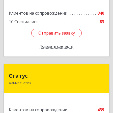
Подробнее
Клиентов на сопровождении
840
1С:Специалист
83
Отправить заявку
Отправить заявку
Показать контакты
Назад
Статус
Статус
Альметьевск
423450, Татарстан Респ, Альметьевск г, Мира
ул, дом № 10
Подробнее
Клиентов на сопровождении
439