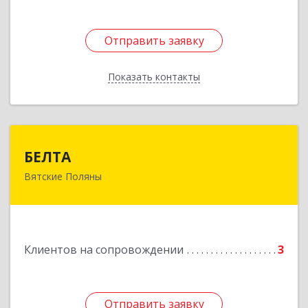
Отправить заявку
Отправить заявку
Показать контакты
Назад
БЕЛТА
БЕЛТА
Вятские Поляны
612960, Кировская обл, Вятские Поляны г,
Тойменка ул, дом № 8Г
Подробнее
Клиентов на сопровождении
3
Отправить заявку
Отправить заявку