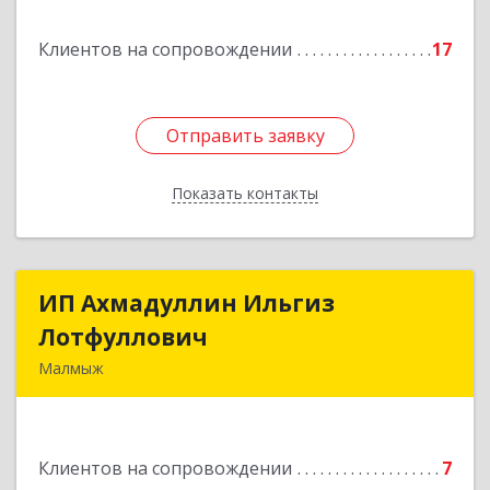
Подробнее
Клиентов на сопровождении
17
Отправить заявку
Отправить заявку
Показать контакты
Назад
ИП Ахмадуллин Ильгиз
ИП Ахмадуллин Ильгиз
Лотфуллович
Лотфуллович
Малмыж
612920, Кировская обл, г.Малмыж, ул.Ленина, 27
оф.1
Клиентов на сопровождении
7
Подробнее