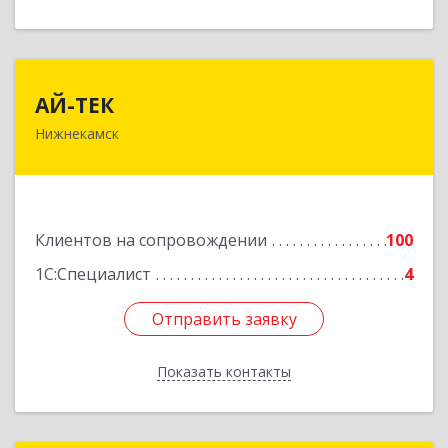
АЙ-ТЕК
АЙ-ТЕК
Нижнекамск
423570, Татарстан Респ, Нижнекамский р-н,
Нижнекамск г, Шинников пр-кт, дом № 13А,
пом.1004
Подробнее
Клиентов на сопровождении
100
1С:Специалист
4
Отправить заявку
Отправить заявку
Показать контакты
Назад