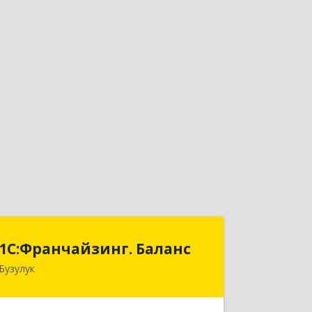
1С:Франчайзинг. Баланс
1С:Франчайзинг. Баланс
Бузулук
461040, Оренбургская обл,
Бузулукский р-н, Бузулук г, Рожкова
ул, дом № 39