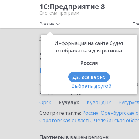
1С:Предприятие 8
Система программ
Россия
Пр
Главная
Сервисы ИТС
1С:Кредит
1С:Кредит в
Информация на сайте будет
отображаться для региона
Заказать 1С:Кредит
Россия
в Бузулуке
Да, все верно
Ознакомьтесь с информационными карт
Выбрать другой
внедрение продукта.
Орск
Бузулук
Кувандык
Бугурус
Смотрите также:
Россия
,
Оренбургская о
Саратовская область
,
Челябинская обла
Партнеры в вашем регионе: