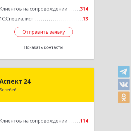
Подробнее
Клиентов на сопровождении
314
1С:Специалист
13
Отправить заявку
Отправить заявку
Показать контакты
Назад
Аспект 24
Аспект 24
Белебей
452000, Башкортостан Респ, Белебей
г, им В.И.Ленина ул, дом № 23/1
Подробнее
Клиентов на сопровождении
114