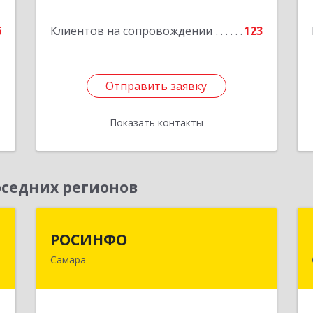
е
Подробнее
6
Клиентов на сопровождении
123
Отправить заявку
Отправить заявку
Показать контакты
Назад
седних регионов
а
РОСИНФО
РОСИНФО
Самара
,
443069, Самарская обл, Самара г,
5
Авроры ул, дом № 110, оф.24