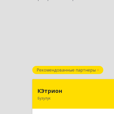
Рекомендованные партнеры
КЭтрио
КЭтрион
Бузулук
461040, Оренбургская обл, Бузулук г
Пушкина ул, дом № 3