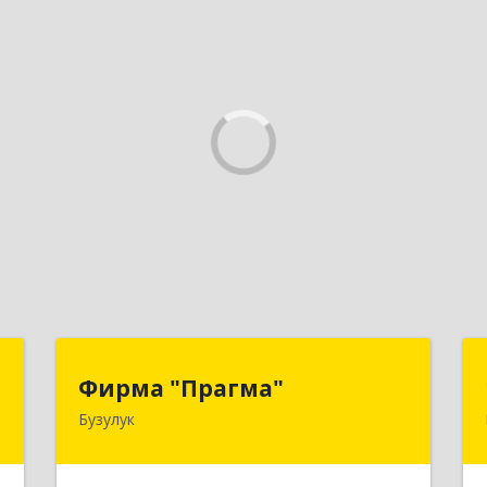
н
Фирма "Прагма"
Фирма "Прагма"
Бузулук
,
461040, Оренбургская обл,
Б
Бузулукский р-н, Бузулук г, Пушкина
ул, дом № 10