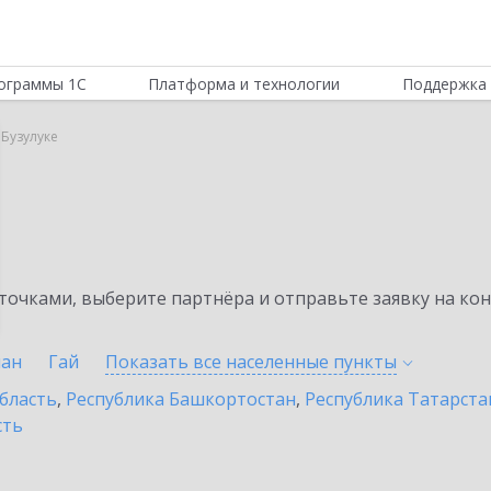
ограммы 1С
Платформа и технологии
Поддержка 
 Бузулуке
очками, выберите партнёра и отправьте заявку на ко
лан
Гай
Показать все населенные
пункты
бласть
,
Республика Башкортостан
,
Республика Татарста
сть