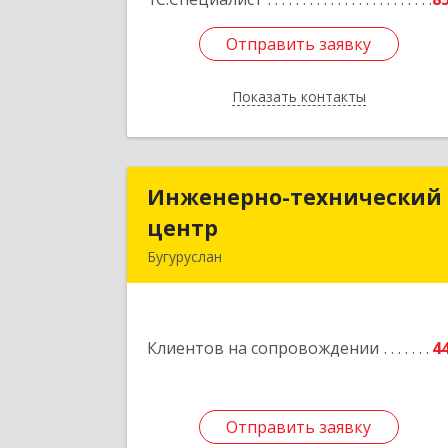
Отправить заявку
Отправить заявку
Показать контакты
Назад
Инженерно-технический
Инженерно-технически
центр
цент
Бугуруслан
461633, Оренбургская обл, Бугурусла
г, Больничный пер, дом № 
Клиентов на сопровождении
4
Подробне
Отправить заявку
Отправить заявку