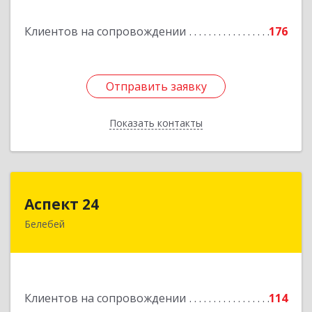
Подробнее
Клиентов на сопровождении
176
Отправить заявку
Отправить заявку
Показать контакты
Назад
Аспект 24
Аспект 24
Белебей
452000, Башкортостан Респ, Белебей г, им
В.И.Ленина ул, дом № 23/1
Подробнее
Клиентов на сопровождении
114