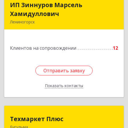
ИП Зиннуров Марсель
ИП Зиннуров Марсель
Хамидуллович
Хамидуллович
Лениногорск
423250, Татарстан Респ, Лениногорский р-н,
Лениногорск г, Халиуллина ул, дом № 79
Клиентов на сопровождении
12
Подробнее
Отправить заявку
Отправить заявку
Показать контакты
Назад
Техмаркет Плюс
Техмаркет Плюс
Бугульма