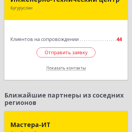
Бугуруслан
461633, Оренбургская обл, Бугуруслан г,
Больничный пер, дом № 8
Подробнее
Клиентов на сопровождении
44
Отправить заявку
Отправить заявку
Показать контакты
Назад
Ближайшие партнеры из соседних
регионов
Мастера-ИТ
Мастера-ИТ