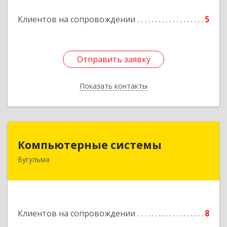
Подробнее
Клиентов на сопровождении
5
Отправить заявку
Отправить заявку
Показать контакты
Назад
Компьютерные системы
Компьютерные системы
Бугульма
420111, Республика Татарстан, Бугульма,
ул.Лево-Булачная, дом № 24, помещение 17
Подробнее
Клиентов на сопровождении
8