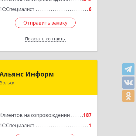
1С:Специалист
6
Отправить заявку
Отправить заявку
Показать контакты
Назад
Альянс Информ
Альянс Информ
Вольск
412906, Саратовская обл, Вольск г,
Чернышевского ул, дом № 73А
Подробнее
Клиентов на сопровождении
187
1С:Специалист
1