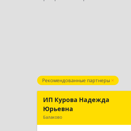
Рекомендованные партнеры
ИП Курова Надежда
ИП Курова Надежд
Юрьевна
Юрьевн
Балаково
413857, Саратовская обл, Балаково г
Комсомольская ул, дом № 51, кв.8