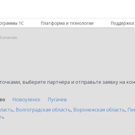
ограммы 1С
Платформа и технологии
Поддержка 
 Балаково
очками, выберите партнёра и отправьте заявку на ко
во
Новоузенск
Пугачев
бласть
,
Волгоградская область
,
Воронежская область
,
Пе
ть