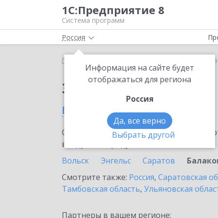
1С:Предприятие 8
Система программ
Россия
Пр
Главная
Сервисы ИТС
1С:Кредит
1С:Кредит в
Информация на сайте будет
отображаться для региона
Заказать 1С:Кредит
Россия
в Балаково
Да, все верно
Ознакомьтесь с информационными карт
Выбрать другой
внедрение продукта.
Вольск
Энгельс
Саратов
Балако
Смотрите также:
Россия
,
Саратовская о
Тамбовская область
,
Ульяновская облас
Партнеры в вашем регионе: