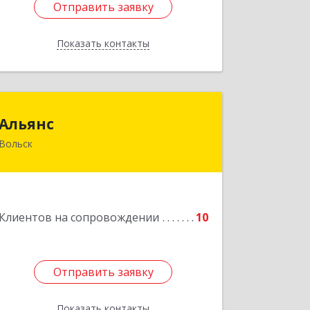
Отправить заявку
Отправить заявку
Показать контакты
Назад
Альянс
Альянс
Вольск
412900, Саратовская обл, Вольск г,
Клочкова ул, дом № 83а
Подробнее
Клиентов на сопровождении
10
Отправить заявку
Отправить заявку
Показать контакты
Назад