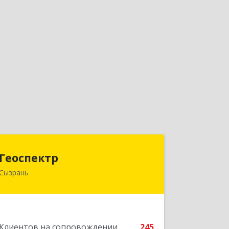
Геоспектр
Геоспектр
Сызрань
446001, Самарская обл, Сызрань г,
Кирова ул, дом № 46
Подробнее
Клиентов на сопровождении
245