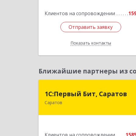
Клиентов на сопровождении
15
Подробне
Отправить заявку
Отправить заявку
Показать контакты
Назад
Ближайшие партнеры из со
1С:Первый Бит, Сарато
1С:Первый Бит, Саратов
Саратов
410005, Саратовская обл, Саратов г
Астраханская ул, дом № 87, корпус 5
Подробне
Клиентов на сопровождении
158