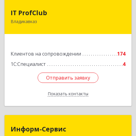
IT ProfClub
IT ProfClub
Владикавказ
362045, Северная Осетия - Алания Респ,
Владикавказ г, Международная ул, дом № 2 "А",
этаж 5, каб.507
Подробнее
Клиентов на сопровождении
174
1С:Специалист
4
Отправить заявку
Отправить заявку
Показать контакты
Назад
Информ-Сервис
Информ-Сервис