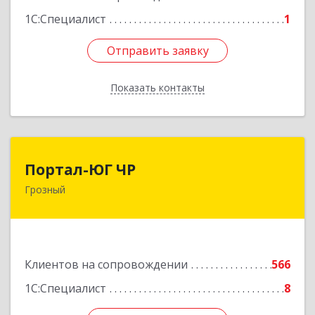
1С:Специалист
1
Отправить заявку
Отправить заявку
Показать контакты
Назад
Портал-ЮГ ЧР
Портал-ЮГ ЧР
Грозный
364906, Чеченская Респ, Грозный г, Путина пр-
кт, дом № 30
Подробнее
Клиентов на сопровождении
566
1С:Специалист
8