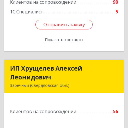
Клиентов на сопровождении
90
1С:Специалист
5
Отправить заявку
Отправить заявку
Показать контакты
Назад
ИП Хрущелев Алексей
ИП Хрущелев Алексей
Леонидович
Леонидович
Заречный (Свердловская обл.)
624250, Свердловская обл, Заречный г,
Курчатова ул, дом № 27/2, кв.57
Клиентов на сопровождении
56
Подробнее