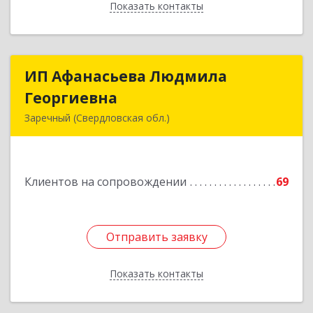
Показать контакты
Назад
ИП Афанасьева Людмила
ИП Афанасьева Людмила
Георгиевна
Георгиевна
Заречный (Свердловская обл.)
624250, Свердловская обл, Заречный г,
Алещенкова ул, дом № 4, кв.46
Клиентов на сопровождении
69
Подробнее
Отправить заявку
Отправить заявку
Показать контакты
Назад