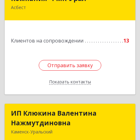
Асбест
624260, Свердловская обл, Асбест г,
Ленинградская ул, дом № 1а, оф. 106
Подробнее
Клиентов на сопровождении
13
Отправить заявку
Отправить заявку
Показать контакты
Назад
ИП Клюкина Валентина
ИП Клюкина Валентина
Нажмутдиновна
Нажмутдиновна
Каменск-Уральский
623404, Свердловская обл, Каменск-Уральский