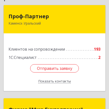
Проф-Партнер
Проф-Партнер
Каменск-Уральский
623406, Свердловская обл, Каменск-Уральский
г, Алюминиевая ул, дом № 38
Подробнее
Клиентов на сопровождении
193
1С:Специалист
2
Отправить заявку
Отправить заявку
Показать контакты
Назад
Фирма "Мир Бухгалтерии"