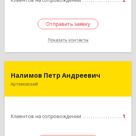
Клиентов на сопровождении
2
Отправить заявку
Отправить заявку
Показать контакты
Назад
Налимов Петр Андреевич
Налимов Петр Андреевич
Артемовский
623780, Свердловская обл, Артемовский г,
Добролюбова ул, дом № 25
Подробнее
Клиентов на сопровождении
1