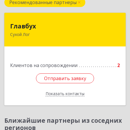
Рекомендованные партнеры
Главбух
Главбух
Сухой Лог
624800, Свердловская обл, Сухой Лог г,
Артиллеристов ул, дом № 41, кв.28
Подробнее
Клиентов на сопровождении
2
Отправить заявку
Отправить заявку
Показать контакты
Назад
Ближайшие партнеры из соседних
регионов