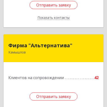
Отправить заявку
Отправить заявку
Показать контакты
Назад
Фирма "Альтернатива"
Фирма "Альтернатива"
Камышлов
624860, Свердловская обл, Камышлов г, Ленина
ул, дом № 30
Подробнее
Клиентов на сопровождении
42
Отправить заявку
Отправить заявку