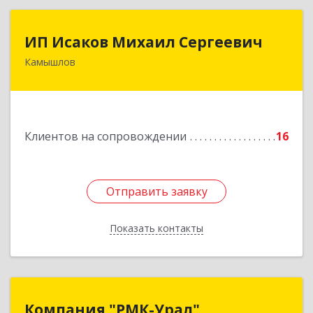
ИП Исаков Михаил Сергеевич
ИП Исаков Михаил Сергеевич
Камышлов
624860, Свердловская обл, Камышлов г, Ленина
ул, дом № 20
Подробнее
Клиентов на сопровождении
16
Отправить заявку
Отправить заявку
Показать контакты
Назад
Компания "РМК-Урал"
Компания "РМК-Урал"