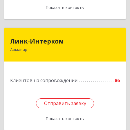
Показать контакты
Назад
Линк-Интерком
Линк-Интерком
Армавир
352930, Краснодарский край, г.о.город
Армавир, Армавир г, Каспарова ул, дом № 19,
пом.3
Подробнее
Клиентов на сопровождении
86
Отправить заявку
Отправить заявку
Показать контакты
Назад