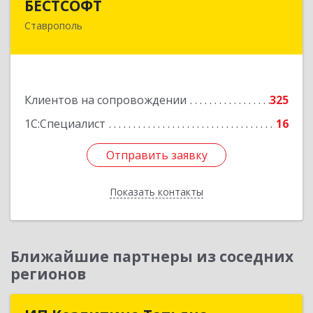
БЕСТСОФТ
Ставрополь
355011, Ставропольский край, Ставрополь г,
45 Параллель ул, дом № 38, оф.151
Подробнее
Клиентов на сопровождении
325
1С:Специалист
16
Отправить заявку
Отправить заявку
Показать контакты
Назад
Ближайшие партнеры из соседних
регионов