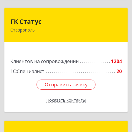
ГК Статус
ГК Статус
Ставрополь
355002, Ставропольский край, Ставрополь г,
Лермонтова ул, дом № 187
Подробнее
Клиентов на сопровождении
1204
1С:Специалист
20
Отправить заявку
Отправить заявку
Показать контакты
Назад
БЕСТСОФТ