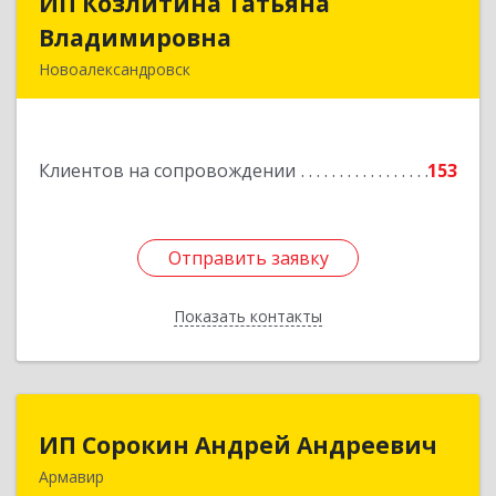
ИП Козлитина Татьяна
ИП Козлитина Татьяна
Владимировна
Владимировна
Новоалександровск
356000, Ставропольский край,
Новоалександровск г, Гайдара пер, дом № 25
Клиентов на сопровождении
153
Подробнее
Отправить заявку
Отправить заявку
Показать контакты
Назад
ИП Сорокин Андрей Андреевич
ИП Сорокин Андрей Андреевич
Армавир
352900, Краснодарский край, Армавир г,