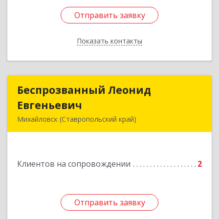
Отправить заявку
Отправить заявку
Показать контакты
Назад
Беспрозванный Леонид
Беспрозванный Леонид
Евгеньевич
Евгеньевич
Михайловск (Ставропольский край)
Подробнее
Клиентов на сопровождении
2
Отправить заявку
Отправить заявку