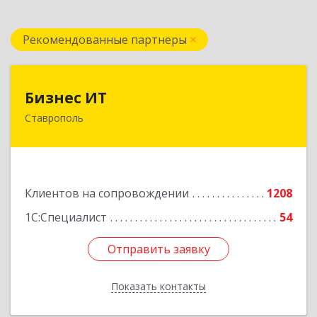
Рекомендованные партнеры
Бизнес ИТ
Бизнес ИТ
Ставрополь
355035, Ставропольский край, Ставрополь г, 1
Промышленная ул, дом № 3, корпус А
Подробнее
Клиентов на сопровождении
1208
1С:Специалист
54
Отправить заявку
Отправить заявку
Показать контакты
Назад