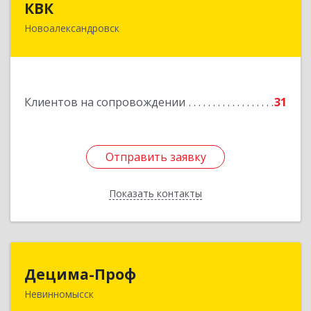
КВК
Новоалександровск
356000, Ставропольский край,
Новоалександровск г, Маршала Жукова ул, дом
№ 50
Подробнее
Клиентов на сопровождении
31
Отправить заявку
Отправить заявку
Показать контакты
Назад
Децима-Проф
Децима-Проф
Невинномысск
357100, Ставропольский край, Невинномысск г,