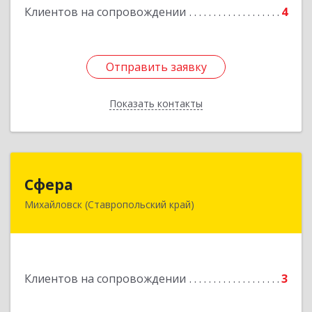
Клиентов на сопровождении
4
Отправить заявку
Отправить заявку
Показать контакты
Назад
Сфера
Сфера
Михайловск (Ставропольский край)
356240, Ставропольский край, Шпаковский р-
н, Михайловск г, Ленина ул, дом № 156/2,
пом.111
Подробнее
Клиентов на сопровождении
3