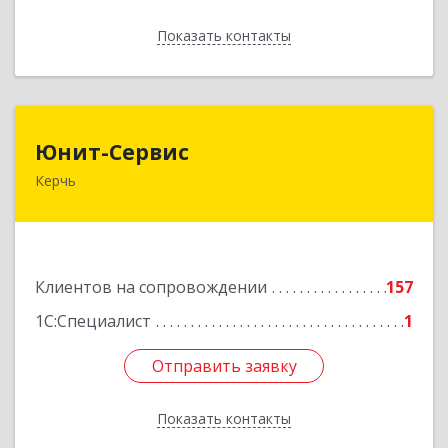
Показать контакты
Назад
Юнит-Сервис
Юнит-Сервис
Керчь
298300, Крым Респ, Керчь г, Кооперативный
пер, дом № 26
Подробнее
Клиентов на сопровождении
157
1С:Специалист
1
Отправить заявку
Отправить заявку
Показать контакты
Назад