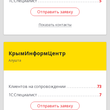
1С:Специалист
5
Отправить заявку
Отправить заявку
Показать контакты
Назад
КрымИнформЦентр
КрымИнформЦентр
Алушта
298500, Крым Респ, Алушта г, Горького ул, дом
№ 34А, оф.7
Подробнее
Клиентов на сопровождении
73
1С:Специалист
7
Отправить заявку
Отправить заявку