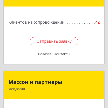
Подробнее
Клиентов на сопровождении
42
Отправить заявку
Отправить заявку
Показать контакты
Назад
Массон и партнеры
Массон и партнеры
Феодосия
298112, Крым Респ, Феодосия г, Крымская ул,
дом № 31
Подробнее