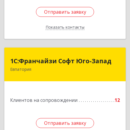
Отправить заявку
Отправить заявку
Показать контакты
Назад
1С:Франчайзи Софт Юго-Запад
1С:Франчайзи Софт Юго-Запад
Евпатория
297407, Крым Респ, Евпатория г, Победы пр-кт,
дом № 13, кв.45
Подробнее
Клиентов на сопровождении
12
Отправить заявку
Отправить заявку