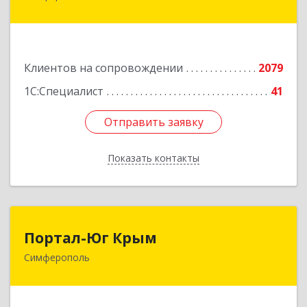
ул, дом № 79, оф.902
Подробнее
Клиентов на сопровождении
2079
1С:Специалист
41
Отправить заявку
Отправить заявку
Показать контакты
Назад
Портал-Юг Крым
Портал-Юг Крым
Симферополь
295015, Крым Респ, Симферополь г, Козлова ул,
дом № 27