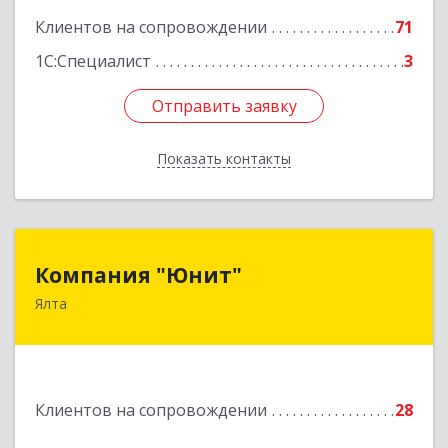
Клиентов на сопровождении
71
1С:Специалист
3
Отправить заявку
Отправить заявку
Показать контакты
Назад
Компания "Юнит"
Компания "Юнит"
Ялта
298600, Крым Респ, Ялта г, Васильева ул, дом №
16, оф.400
Подробнее
Клиентов на сопровождении
28