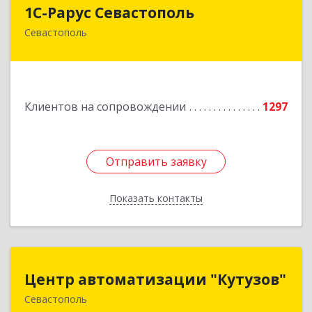
1С-Рарус Севастополь
1С-Рарус Севастополь
Севастополь
299011, Севастополь г, Кулакова ул, дом № 58
Подробнее
Клиентов на сопровождении
1297
Отправить заявку
Отправить заявку
Показать контакты
Назад
Центр автоматизации "Кутузов"
Центр автоматизации "Кутузов"
Севастополь
299011, Севастополь г, Генерала Петрова ул,