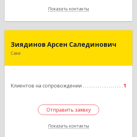
Показать контакты
Назад
Зиядинов Арсен Салединович
Зиядинов Арсен Салединович
Саки
г.Саки, Интернациональная, 5/2, кв.1
Подробнее
Клиентов на сопровождении
1
Отправить заявку
Отправить заявку
Показать контакты
Назад