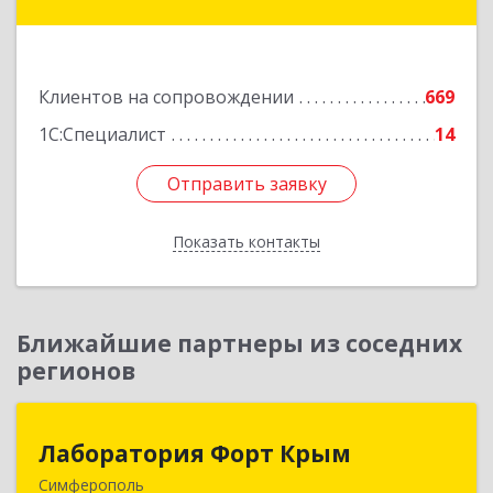
дом № 20, корпус 1, оф.1
Подробнее
Клиентов на сопровождении
669
1С:Специалист
14
Отправить заявку
Отправить заявку
Показать контакты
Назад
Ближайшие партнеры из соседних
регионов
Лаборатория Форт Крым
Лаборатория Форт Крым
Симферополь
295034, Крым Респ, Симферополь г, Киевская