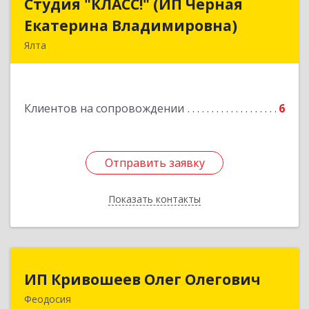
Студия "КЛАСС!" (ИП Черная
Студия "КЛАСС!" (ИП Черная
Екатерина Владимировна)
Екатерина Владимировна)
Ялта
98600, г. Ялта, ул. Свердлова, 24
Подробнее
Клиентов на сопровождении
6
Отправить заявку
Отправить заявку
Показать контакты
Назад
ИП Кривошеев Олег Олегович
ИП Кривошеев Олег Олегович
Феодосия