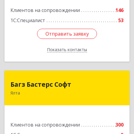
Подробнее
Клиентов на сопровождении
146
1С:Специалист
53
Отправить заявку
Отправить заявку
Показать контакты
Назад
Багз Бастерс Софт
Багз Бастерс Софт
Ялта
298603, Крым Респ, Ялта г, Свердлова ул, дом №
34
Подробнее
Клиентов на сопровождении
300