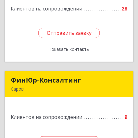
Клиентов на сопровождении
28
Подробнее
Отправить заявку
Отправить заявку
Показать контакты
Назад
ФинЮр-Консалтинг
ФинЮр-Консалтинг
Саров
607190, Нижегородская обл, Саров г,
Куйбышева ул, дом № 11
Клиентов на сопровождении
9
Подробнее