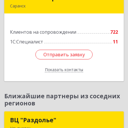
Саранск
430005, Мордовия Респ, Саранск г,
Большевистская ул, дом № 60, этаж 4 оф.7
Клиентов на сопровождении
722
Подробнее
1С:Специалист
11
Отправить заявку
Отправить заявку
Показать контакты
Назад
Ближайшие партнеры из соседних
регионов
ВЦ "Раздолье"
ВЦ "Раздолье"