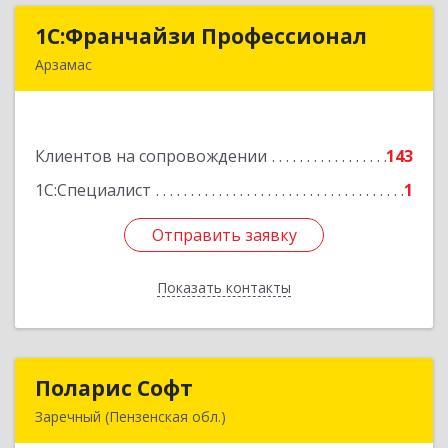
1С:Франчайзи Профессионал
1С:Франчайзи Профессионал
Арзамас
607227, Нижегородская обл, Арзамас г, Кирова
ул, дом № 56, кв.6
Клиентов на сопровождении
143
Подробнее
1С:Специалист
1
Отправить заявку
Отправить заявку
Показать контакты
Назад
Поларис Софт
Поларис Софт
Заречный (Пензенская обл.)
442960, Пензенская обл, Заречный г,