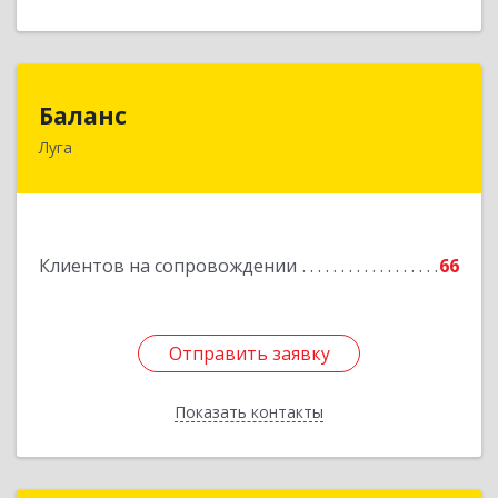
Баланс
Баланс
Луга
188230, Ленинградская обл, Луга г, Урицкого
пр-кт, дом № 77а
Подробнее
Клиентов на сопровождении
66
Отправить заявку
Отправить заявку
Показать контакты
Назад