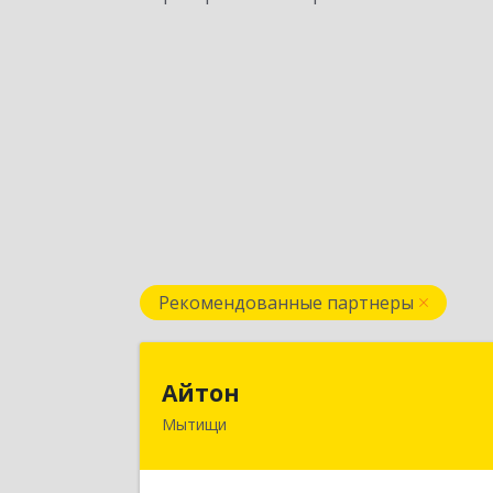
Рекомендованные партнеры
Айто
Айтон
Мытищи
141006, Московская обл, Мытищи г
Олимпийский пр-кт, строение 10
пом.1А,