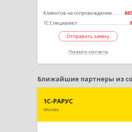
Подробне
Клиентов на сопровождении
66
1С:Специалист
Отправить заявку
Отправить заявку
Показать контакты
Назад
Ближайшие партнеры из со
1С-РАРУ
1С-РАРУС
Москва
127434, Москва г, Дмитровское ш
дом № 9