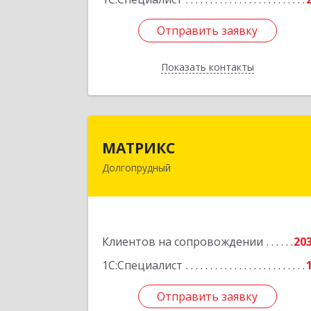
Отправить заявку
Отправить заявку
Показать контакты
Назад
МАТРИК
МАТРИКС
Долгопрудный
141707, Московская обл
Долгопрудный г, Пацаева пр-кт, до
№ 7/1
Подробне
Клиентов на сопровождении
20
1С:Специалист
Отправить заявку
Отправить заявку