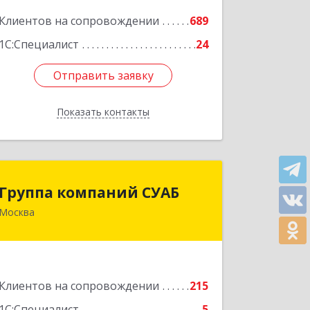
Клиентов на сопровождении
689
Подробнее
1С:Специалист
24
Отправить заявку
Отправить заявку
Показать контакты
Назад
Группа компаний СУАБ
Группа компаний СУАБ
Москва
105082, Москва г, Почтовая Б. ул, дом
36, стр.9, оф.238
Подробнее
Клиентов на сопровождении
215
1С:Специалист
5