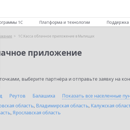
ограммы 1С
Платформа и технологии
Поддержка 
ложение
1С:Касса облачное приложение в Мытищах
блачное приложение
очками, выберите партнёра и отправьте заявку на ко
д
Реутов
Балашиха
Показать все населенные
пу
овская область
,
Владимирская область
,
Калужская облас
ласть
,
Ярославская область