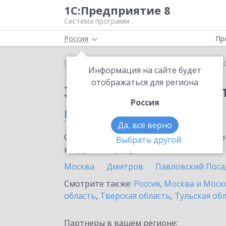
1С:Предприятие 8
Система программ
Россия
Пр
Главная
Сервисы ИТС
1С:Касса облачное при
Информация на сайте будет
отображаться для региона
Заказать 1С:Касса о
Россия
в Мытищах
Да, все верно
Ознакомьтесь с информационными карт
Выбрать другой
внедрение продукта.
Москва
Дмитров
Павловский Поса
Смотрите также:
Россия
,
Москва и Моск
область
,
Тверская область
,
Тульская об
Партнеры в вашем регионе: