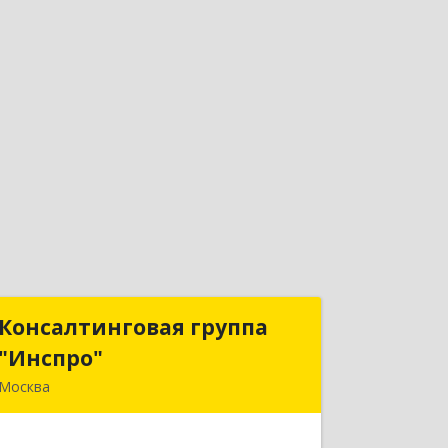
Консалтинговая группа
Консалтинговая группа
"Инспро"
"Инспро"
Москва
107370, Москва г, Открытое ш, дом №
12, строение 3, ком.55