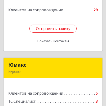
Клиентов на сопровождении
29
Подробнее
Отправить заявку
Отправить заявку
Показать контакты
Назад
Юмакс
Юмакс
Кировск
187340, Ленинградская обл, Кировский р-н,
Кировск г, Новая ул, дом № 5А
Клиентов на сопровождении
5
Подробнее
1С:Специалист
3