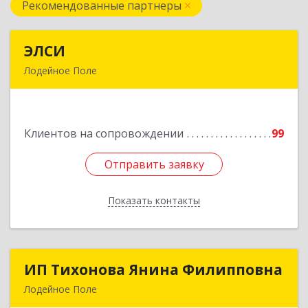
Рекомендованные партнеры
ЭЛСИ
ЭЛСИ
Лодейное Поле
187700, Ленинградская обл, Лодейное Поле г,
Коммунаров ул, дом № 7
Клиентов на сопровождении
99
Подробнее
Отправить заявку
Отправить заявку
Показать контакты
Назад
ИП Тихонова Янина Филипповна
ИП Тихонова Янина Филипповна
Лодейное Поле
187700, Ленинградская обл, Лодейнопольский