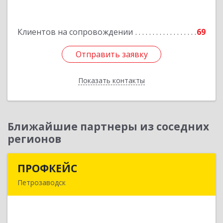
р-н, Лодейное Поле г, Урицкого пр-кт, дом №
11А
Клиентов на сопровождении
69
Подробнее
Отправить заявку
Отправить заявку
Показать контакты
Назад
Ближайшие партнеры из соседних
регионов
ПРОФКЕЙС
ПРОФКЕЙС
Петрозаводск
185035, Карелия Респ, Петрозаводск г, Красная
ул, дом № 10