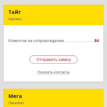
Тайг
Тайг
Кировск
187340, Ленинградская обл, Кировский р-н,
Кировск г, Новая ул, дом № 13, корпус 3, кв.3
Клиентов на сопровождении
84
Подробнее
Отправить заявку
Отправить заявку
Показать контакты
Назад
Мега
Мега
Пикалево