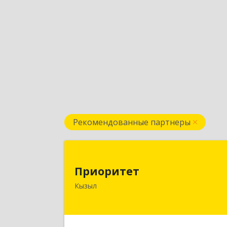
Рекомендованные партнеры
Приорите
Приоритет
667000, Тыва Респ, Кызыл г
Кызыл
Комсомольская ул, дом № 20, кв. 2
оф.