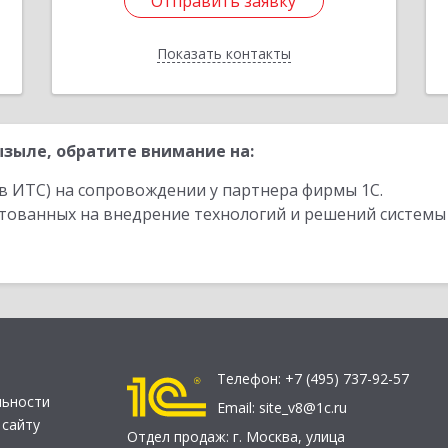
Отправить заявку
Отправить заявку
Показать контакты
Назад
зыле, обратите внимание на:
в ИТС) на сопровождении у партнера фирмы 1С.
стованных на внедрение технологий и решений системы
Телефон:
+7 (495) 737-92-57
льности
Email:
site_v8@1c.ru
 сайту
Отдел продаж:
г. Москва
,
улица