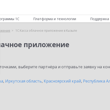
ограммы 1С
Платформа и технологии
Поддержка 
ложение
1С:Касса облачное приложение в Кызыле
блачное приложение
очками, выберите партнёра и отправьте заявку на ко
ва
,
Иркутская область
,
Красноярский край
,
Республика А