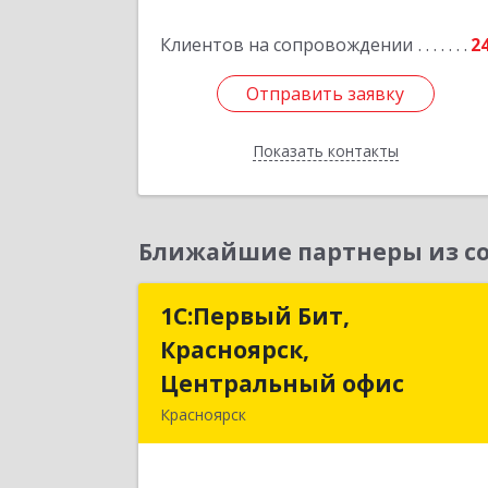
Подробне
Клиентов на сопровождении
2
Отправить заявку
Отправить заявку
Показать контакты
Назад
Ближайшие партнеры из со
1С:Первый Бит,
1С:Первый Бит
Красноярск,
Красноярск
Центральный офис
Центральный офи
Красноярск
660017, Красноярский край
Красноярск г, Диктатур