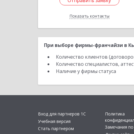
Отправить заявку
Отправить заявку
Показать контакты
Назад
При выборе фирмы-франчайзи в Кы
Количество клиентов (договоро
Количество специалистов, атте
Наличие у фирмы статуса
Вход для партнеров 1С
Политика
конфиденциа
Учебная версия
Замечания по
Стать партнером