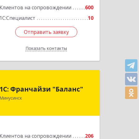
Клиентов на сопровождении
600
1С:Специалист
10
Отправить заявку
Отправить заявку
Показать контакты
Назад
1С: Франчайзи "Баланс"
1С: Франчайзи "Баланс"
662610, Красноярский край,
Минусинск
Минусинск г, Абаканская ул, дом №
43а, пом.14
Подробнее
Клиентов на сопровождении
206