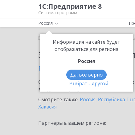
1С:Предприятие 8
Система программ
Россия
Пр
Главная
Сервисы ИТС
1С:Касса облачное при
Информация на сайте будет
отображаться для региона
Заказать 1С:Касса о
Россия
в Кызыле
Да, все верно
Ознакомьтесь с информационными карт
Выбрать другой
внедрение продукта.
Смотрите также:
Россия
,
Республика Ты
Хакасия
Партнеры в вашем регионе: