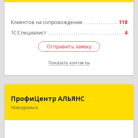
Подробнее
Клиентов на сопровождении
118
1С:Специалист
4
Отправить заявку
Отправить заявку
Показать контакты
Назад
ПрофиЦентр АЛЬЯНС
ПрофиЦентр АЛЬЯНС
Новоуральск
624133, Свердловская обл, Новоуральск г, Льва
Толстого ул, Здание № 2а, оф.106
Подробнее