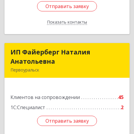
Отправить заявку
Отправить заявку
Показать контакты
Назад
ИП Файерберг Наталия
ИП Файерберг Наталия
Анатольевна
Анатольевна
Первоуральск
623119, Свердловская обл, Первоуральск г,
Строителей ул, дом № 38-24
Клиентов на сопровождении
45
Подробнее
1С:Специалист
2
Отправить заявку
Отправить заявку