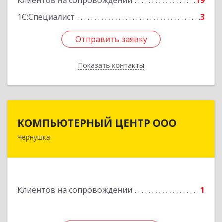
Клиентов на сопровождении
19
1С:Специалист
3
Отправить заявку
Отправить заявку
Показать контакты
Назад
КОМПЬЮТЕРНЫЙ ЦЕНТР ООО
КОМПЬЮТЕРНЫЙ ЦЕНТР ООО
Чернушка
617830, Пермский край г. Чернушка, ул.
Коммунистическая, д. 9
Подробнее
Клиентов на сопровождении
1