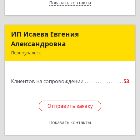
Показать контакты
Назад
ИП Исаева Евгения
ИП Исаева Евгения
Александровна
Александровна
Первоуральск
Подробнее
Клиентов на сопровождении
53
Отправить заявку
Отправить заявку
Показать контакты
Назад