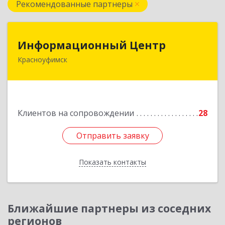
Рекомендованные партнеры
Информационный Центр
Информационный Центр
Красноуфимск
623300, Свердловская обл, Красноуфимск г,
Мизерова ул, дом № 112А
Подробнее
Клиентов на сопровождении
28
Отправить заявку
Отправить заявку
Показать контакты
Назад
Ближайшие партнеры из соседних
регионов