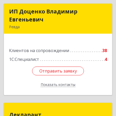
ИП Доценко Владимир
ИП Доценко Владимир
Евгеньевич
Евгеньевич
Ревда
623281, Свердловская обл, Ревда г, Карла
Либкнехта ул, дом № 35, кв.31
Клиентов на сопровождении
38
Подробнее
1С:Специалист
4
Отправить заявку
Отправить заявку
Показать контакты
Назад
Декларант
Декларант