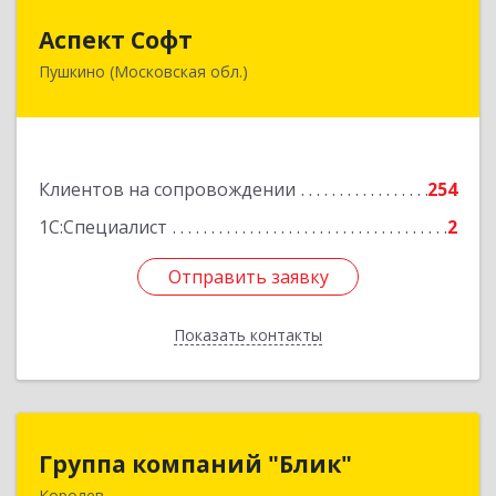
Аспект Софт
Аспект Софт
Пушкино (Московская обл.)
141205, Московская обл, Пушкинский р-н,
Пушкино г, Московский пр-кт, дом № 44, пом.4
Подробнее
Клиентов на сопровождении
254
1С:Специалист
2
Отправить заявку
Отправить заявку
Показать контакты
Назад
Группа компаний "Блик"
Группа компаний "Блик"
Королев