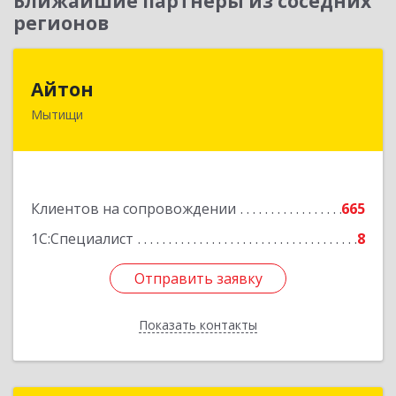
Ближайшие партнеры из соседних
регионов
Айтон
Айтон
Мытищи
141006, Московская обл, Мытищи г,
Олимпийский пр-кт, строение 10, пом.1А,8
Подробнее
Клиентов на сопровождении
665
1С:Специалист
8
Отправить заявку
Отправить заявку
Показать контакты
Назад