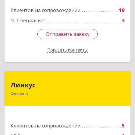
Подробнее
Клиентов на сопровождении
19
1С:Специалист
3
Отправить заявку
Отправить заявку
Показать контакты
Назад
Линкус
Линкус
Фрязино
141191, Московская обл, Фрязино г, Ленина ул,
дом № 37, кв.24
Подробнее
Клиентов на сопровождении
5