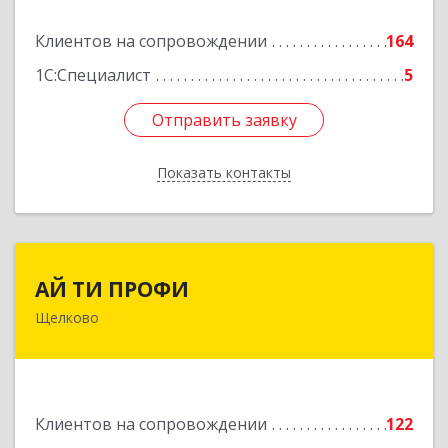
Подробнее
Клиентов на сопровождении
164
1С:Специалист
5
Отправить заявку
Отправить заявку
Показать контакты
Назад
АЙ ТИ ПРОФИ
АЙ ТИ ПРОФИ
Щелково
141108, Московская обл, г.о. Щёлково,
Щёлково г, Заводская ул, дом № 1, пом.3
Подробнее
Клиентов на сопровождении
122