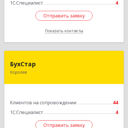
1С:Специалист
4
Отправить заявку
Отправить заявку
Показать контакты
Назад
БухСтар
БухСтар
Королев
141090, Московская обл, Королев г,
М.К.Тихонравова (Юбилейный мкр) ул, дом №
42, кв.20
Подробнее
Клиентов на сопровождении
44
1С:Специалист
4
Отправить заявку
Отправить заявку