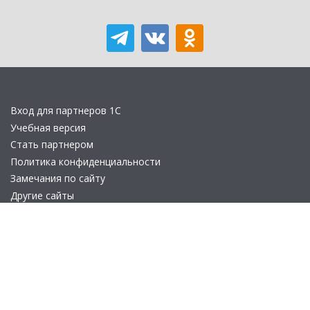
Вход для партнеров 1С
Учебная версия
Стать партнером
Политика конфиденциальности
Замечания по сайту
Другие сайты
Телефон:
+7 (495) 737-92-57
Email:
site_v8@1c.ru
Отдел продаж:
г. Москва
,
улица Селезнёвская, дом 21