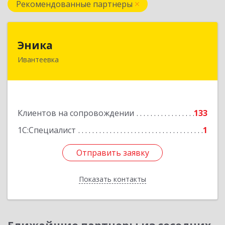
Рекомендованные партнеры
Эника
Эника
Ивантеевка
141280, Московская обл, г.о. Пушкинский,
Ивантеевка г, Заводская ул, дом № 12, кв.1
Подробнее
Клиентов на сопровождении
133
1С:Специалист
1
Отправить заявку
Отправить заявку
Показать контакты
Назад