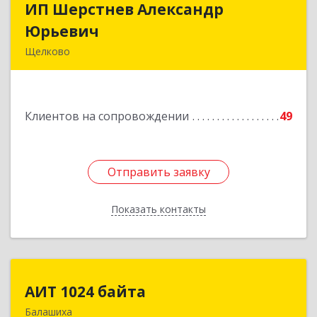
ИП Шерстнев Александр
ИП Шерстнев Александр
Юрьевич
Юрьевич
Щелково
141180, Московская обл, Щелковский р-н,
Загорянский дп, Кирова ул, дом № 28
Клиентов на сопровождении
49
Подробнее
Отправить заявку
Отправить заявку
Показать контакты
Назад
АИТ 1024 байта
АИТ 1024 байта
Балашиха
143909, Московская обл, Балашиха г, Солнечная