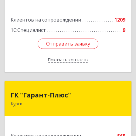
Подробнее
Клиентов на сопровождении
1209
1С:Специалист
9
Отправить заявку
Отправить заявку
Показать контакты
Назад
ГК "Гарант-Плюс"
ГК "Гарант-Плюс"
Курск
305035, Курская обл, Курск г, Овечкина ул, дом
№ 14, пом.1
Подробнее