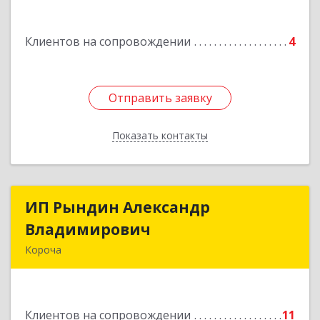
Подробнее
Клиентов на сопровождении
4
Отправить заявку
Отправить заявку
Показать контакты
Назад
ИП Рындин Александр
ИП Рындин Александр
Владимирович
Владимирович
Короча
309 201, Белгородская обл, Корочанский р-н,
Дальняя Игуменка с, Кураковка ул, дом № 76
Клиентов на сопровождении
11
Подробнее