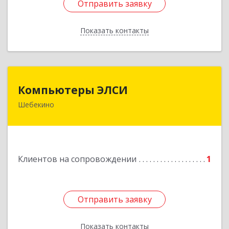
Отправить заявку
Отправить заявку
Показать контакты
Назад
Компьютеры ЭЛСИ
Компьютеры ЭЛСИ
Шебекино
309290, Белгородская обл, Шебекино,
ул.Ленина , д.12
Подробнее
Клиентов на сопровождении
1
Отправить заявку
Отправить заявку
Показать контакты
Назад