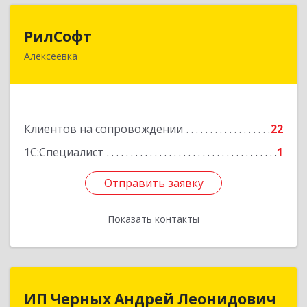
РилСофт
РилСофт
Алексеевка
309850, Белгородская обл, Алексеевский р-н,
Алексеевка г, 1-й Мостовой пер, дом № 5А
Подробнее
Клиентов на сопровождении
22
1С:Специалист
1
Отправить заявку
Отправить заявку
Показать контакты
Назад
ИП Черных Андрей Леонидович
ИП Черных Андрей Леонидович