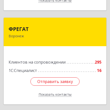
Показать контакты
Назад
ФРЕГАТ
ФРЕГАТ
Воронеж
394006, Воронежская обл, Воронеж г,
Бахметьева ул, дом № 2Б, пом.I, офис 220
Подробнее
Клиентов на сопровождении
295
1С:Специалист
16
Отправить заявку
Отправить заявку
Показать контакты
Назад