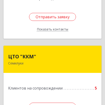
Отправить заявку
Отправить заявку
Показать контакты
Назад
ЦТО "ККМ"
ЦТО "ККМ"
Семилуки
Подробнее
Клиентов на сопровождении
5