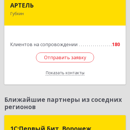
АРТЕЛЬ
АРТЕЛЬ
Губкин
309181, Белгородская обл, Губкинский р-н,
Губкин г, Мира ул, дом № 20, оф.506
Подробнее
Клиентов на сопровождении
180
Отправить заявку
Отправить заявку
Показать контакты
Назад
Ближайшие партнеры из соседних
регионов
1С:Первый Бит, Воронеж
1С:Первый Бит, Воронеж