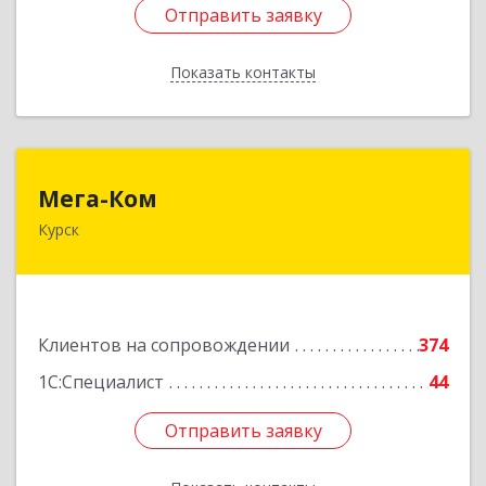
Отправить заявку
Отправить заявку
Показать контакты
Назад
Мега-Ком
Мега-Ком
Курск
305001, Курская обл, Курск г, Красной Армии ул,
дом № 23 А
Подробнее
Клиентов на сопровождении
374
1С:Специалист
44
Отправить заявку
Отправить заявку