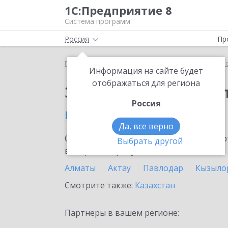
1С:Предприятие 8
Система программ
Россия
Пр
Главная
Сервисы ИТС
1С:Касса облачное при
Информация на сайте будет
отображаться для региона
Заказать 1С:Касса о
Россия
в Астане
Да, все верно
Ознакомьтесь с информационными карт
Выбрать другой
внедрение продукта.
Алматы
Актау
Павлодар
Кызыло
Смотрите также:
Казахстан
Партнеры в вашем регионе: