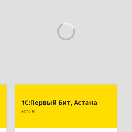
1
1С:Первый Бит, Астана
1
1С:Первый Бит, Астана
-
Республика Казахстан, г. Астана,
Астана
.
район "Байконыр", улица Иманбаева,
5
дом 8/2, офис 7