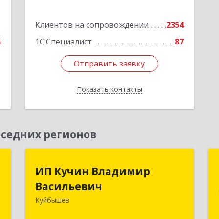
е
Подробнее
1
Клиентов на сопровождении
2354
5
1С:Специалист
87
Отправить заявку
Отправить заявку
Показать контакты
Назад
седних регионов
к
ИП Кучин Владимир
ИП Кучин Владимир
Васильевич
Васильевич
а
8
Куйбышев
632387, Новосибирская обл,
Куйбышев г, Тургенева ул, дом № 4