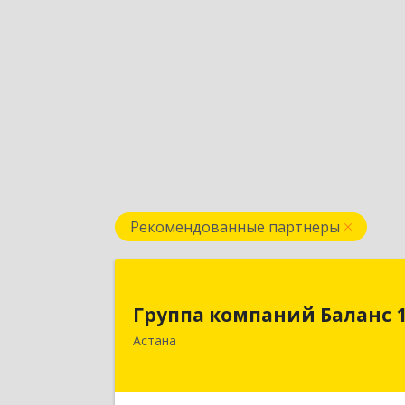
Рекомендованные партнеры
Группа компаний Баланс 
Группа компаний Баланс 
010000 Республика Казахстан, г. Нур
Астана
Султан, район Байконыр, пр
Богенбай Батыр, 56 А, н.п. 7