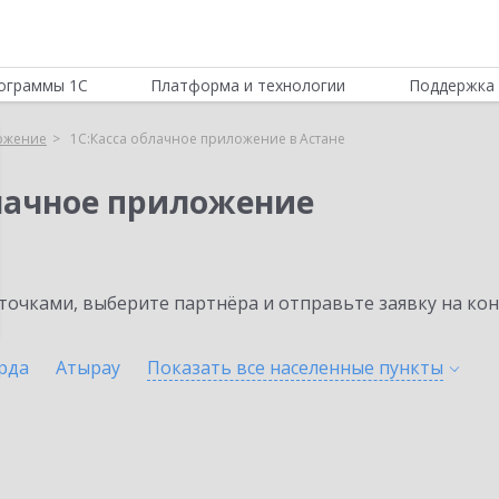
ограммы 1С
Платформа и технологии
Поддержка 
ложение
1С:Касса облачное приложение в Астане
блачное приложение
очками, выберите партнёра и отправьте заявку на ко
рда
Атырау
Показать все населенные
пункты