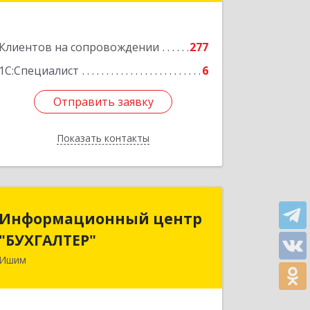
Подробнее
Клиентов на сопровождении
277
1С:Специалист
6
Отправить заявку
Отправить заявку
Показать контакты
Назад
Информационный центр
Информационный центр
"БУХГАЛТЕР"
"БУХГАЛТЕР"
Ишим
627750, Тюменская обл, Ишим г,
Советская ул, дом № 16