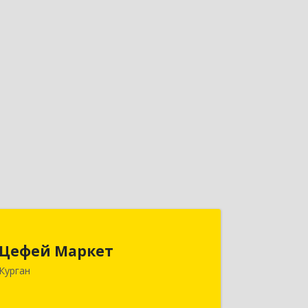
Цефей Маркет
Цефей Маркет
640002, Курганская обл, Курган г,
Курган
М.Горького ул, дом № 35/1