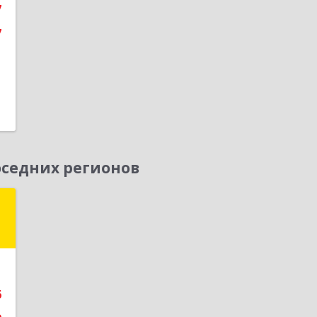
7
е
7
седних регионов
т
д
А
6
е