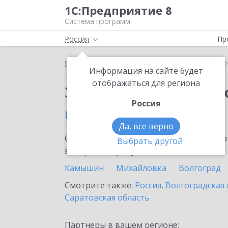
1С:Предприятие 8
Система программ
Россия
Пр
Главная
Сервисы ИТС
1С:Кабинет сотрудника
Информация на сайте будет
отображаться для региона
Заказать 1С:Кабинет
Россия
в Волжском
Да, все верно
Ознакомьтесь с информационными карт
Выбрать другой
внедрение продукта.
Камышин
Михайловка
Волгоград
Смотрите также:
Россия
,
Волгоградская 
Саратовская область
Партнеры в вашем регионе: