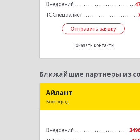
Внедрений
4
Подробне
1С:Специалист
Отправить заявку
Отправить заявку
Показать контакты
Назад
Ближайшие партнеры из со
Айлант
Айлан
Волгоград
400001, Волгоградская обл, Волгогра
г, им Канунникова ул, дом № 11
Внедрений
349
Подробне