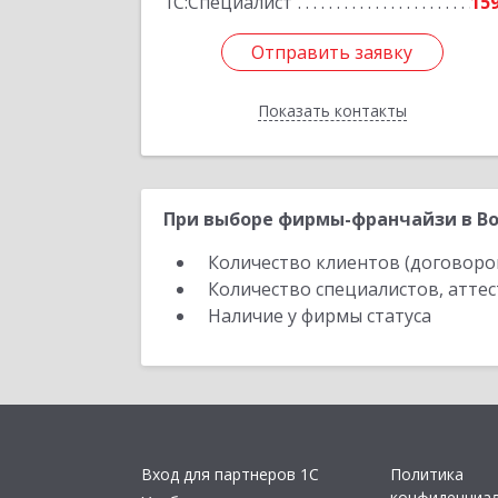
1С:Специалист
15
Отправить заявку
Отправить заявку
Показать контакты
Назад
При выборе фирмы-франчайзи в Во
Количество клиентов (договоро
Количество специалистов, атте
Наличие у фирмы статуса
Вход для партнеров 1С
Политика
конфиденциа