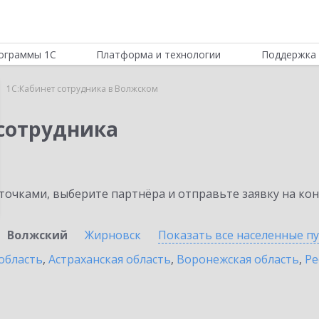
ограммы 1С
Платформа и технологии
Поддержка 
1С:Кабинет сотрудника в Волжском
 сотрудника
очками, выберите партнёра и отправьте заявку на ко
Волжский
Жирновск
Показать все населенные
п
область
,
Астраханская область
,
Воронежская область
,
Ре