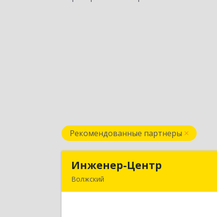
Рекомендованные партнеры
Инженер-Центр
Инженер-Цент
Волжский
404120, Волгоградская обл, Волжски
г, им генерала Карбышева ул, дом 
7